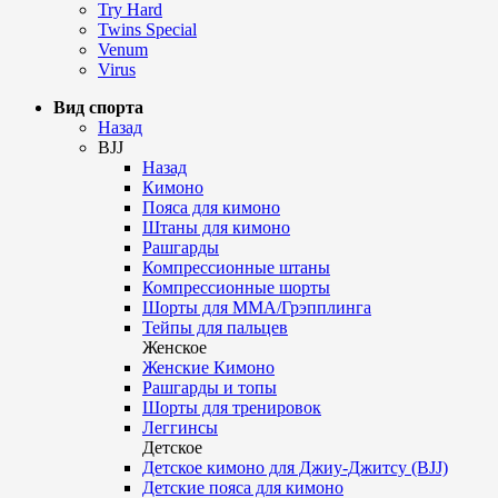
Try Hard
Twins Special
Venum
Virus
Вид спорта
Назад
BJJ
Назад
Кимоно
Пояса для кимоно
Штаны для кимоно
Рашгарды
Компрессионные штаны
Компрессионные шорты
Шорты для ММА/Грэпплинга
Тейпы для пальцев
Женское
Женские Кимоно
Рашгарды и топы
Шорты для тренировок
Леггинсы
Детское
Детское кимоно для Джиу-Джитсу (BJJ)
Детские пояса для кимоно