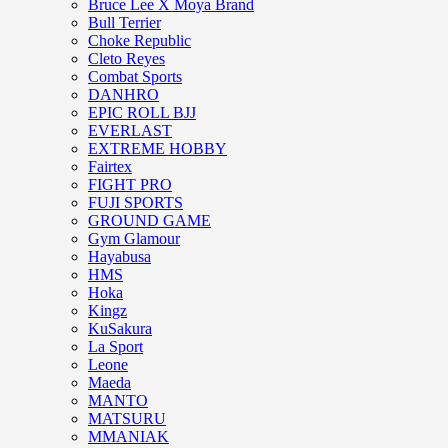
Bruce Lee X Moya Brand
Bull Terrier
Choke Republic
Cleto Reyes
Combat Sports
DANHRO
EPIC ROLL BJJ
EVERLAST
EXTREME HOBBY
Fairtex
FIGHT PRO
FUJI SPORTS
GROUND GAME
Gym Glamour
Hayabusa
HMS
Hoka
Kingz
KuSakura
La Sport
Leone
Maeda
MANTO
MATSURU
MMANIAK