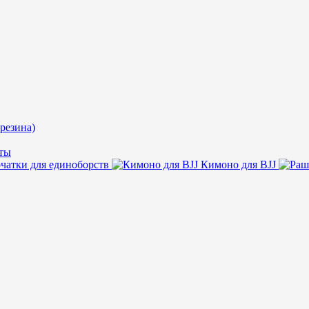
резина)
ты
чатки для единоборств
Кимоно для BJJ