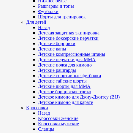
Нижнее белье
Рашгарды и топы
Футболки
Шорты для тренировок
Для детей
Назад
Детская защитная экипировка
Детские боксерские перчатки
Детские борцовки
Детские капы
Детские компрессионные штаны
Детские перчатки для ММА
Детские пояса для кимоно
Детские рашгарды
Детские спортивные футболки
Детские тайские шорты
Детские шорты для ММА
Детское борцовское трико
Детское кимоно для Джиу-Джитсу (BJJ)
Детское кимоно для карате
Кроссовки
Назад
Кроссовки женские
Кроссовки мужские
Сланцы