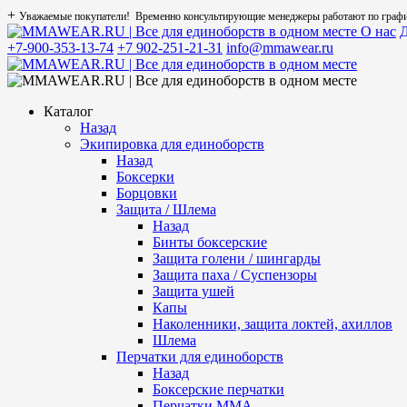
+
Уважаемые покупатели! Временно консультирующие менеджеры работают по графику
О нас
Д
+7-900-353-13-74
+7 902-251-21-31
info@mmawear.ru
Каталог
Назад
Экипировка для единоборств
Назад
Боксерки
Борцовки
Защита / Шлема
Назад
Бинты боксерские
Защита голени / шингарды
Защита паха / Суспензоры
Защита ушей
Капы
Наколенники, защита локтей, ахиллов
Шлема
Перчатки для единоборств
Назад
Боксерские перчатки
Перчатки ММА