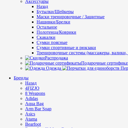
Аксессуары
Назад
Бутылки/Шейкеры
Маски тренировочные / Защитные
Нашивки/Брелки
Остальное
Полотенца/Коврики
Скакалки
Сумки поясные
Сумки спортивные и рюкзаки
Тренировочные системы (массажеры, валики, 
Распродажа
Подарочные сертифика
Одежда
Пер
Бренды
Назад
4FIZJO
8 Weapons
Adidas
Aqua Bag
Arm Bar Soap
Asics
Atama
Bearfoot