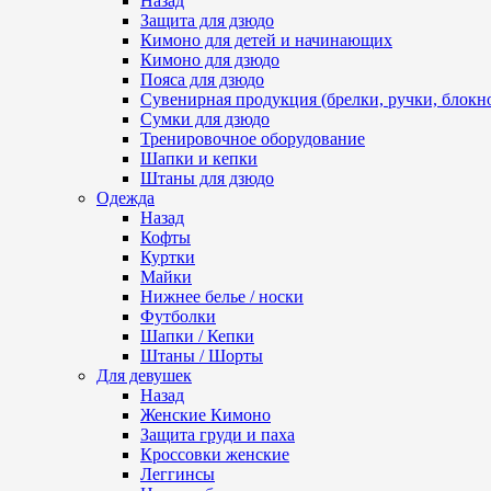
Назад
Защита для дзюдо
Кимоно для детей и начинающих
Кимоно для дзюдо
Пояса для дзюдо
Сувенирная продукция (брелки, ручки, блокно
Сумки для дзюдо
Тренировочное оборудование
Шапки и кепки
Штаны для дзюдо
Одежда
Назад
Кофты
Куртки
Майки
Нижнее белье / носки
Футболки
Шапки / Кепки
Штаны / Шорты
Для девушек
Назад
Женские Кимоно
Защита груди и паха
Кроссовки женские
Леггинсы