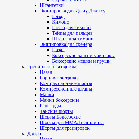
Штангетки
Экипировка для Джиу Джитсу
Назад
Кимоно
Пояса для кимоно
Тейпы для пальцев
Штаны для кимоно
Экипировка для тренера
Назад
Боксерские лапы и макивары
Боксерские мешки и груши
Тренировочная одежда
Назад
Борцовское трико
Компрессионные шорты
Компрессионные штаны
Майки
Майки боксерские
Рашгарды
Тайские шорты
Шорты Боксерские
Шорты для ММА/Грэпплинга
Шорты для тренировок
Дзюдо