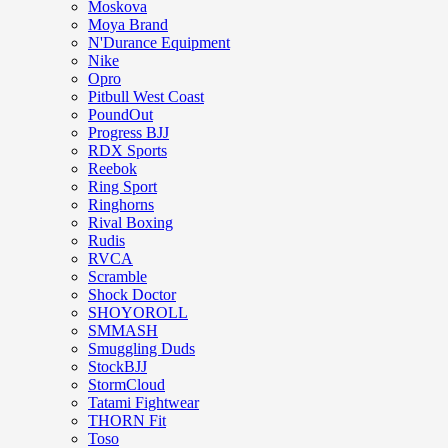
Moskova
Moya Brand
N'Durance Equipment
Nike
Opro
Pitbull West Coast
PoundOut
Progress BJJ
RDX Sports
Reebok
Ring Sport
Ringhorns
Rival Boxing
Rudis
RVCA
Scramble
Shock Doctor
SHOYOROLL
SMMASH
Smuggling Duds
StockBJJ
StormCloud
Tatami Fightwear
THORN Fit
Toso