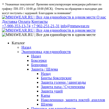
+
Уважаемые покупатели! Временно консультирующие менеджеры работают по
графику: ПН–ПТ с 10:00 до 18:00 (МСК). Ответы на обращения в выходные дни
могут поступать с задержкой. Благодарим за понимание!
О нас
Доставка
Оплата
Контакты
+7-900-353-13-74
+7 902-251-21-31
info@mmawear.ru
Каталог
Назад
Экипировка для единоборств
Назад
Боксерки
Борцовки
Защита / Шлема
Назад
Бинты боксерские
Защита голени / шингарды
Защита паха / Суспензоры
Защита ушей
Капы
Наколенники, защита локтей, ахиллов
Шлема
Перчатки для единоборств