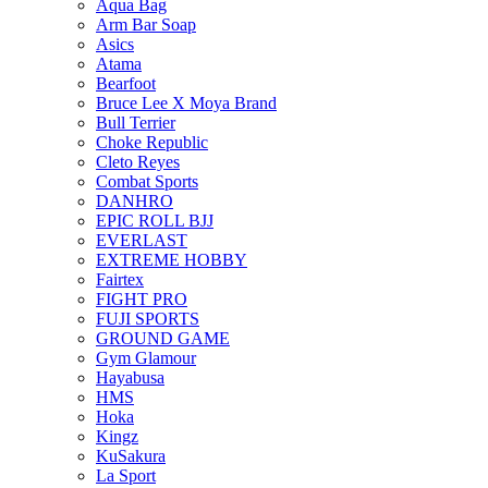
Aqua Bag
Arm Bar Soap
Asics
Atama
Bearfoot
Bruce Lee X Moya Brand
Bull Terrier
Choke Republic
Cleto Reyes
Combat Sports
DANHRO
EPIC ROLL BJJ
EVERLAST
EXTREME HOBBY
Fairtex
FIGHT PRO
FUJI SPORTS
GROUND GAME
Gym Glamour
Hayabusa
HMS
Hoka
Kingz
KuSakura
La Sport