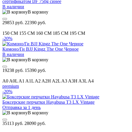
сертификатом IJF 750g синее
В наличии
В корзину
29853 руб.
22390 руб.
150 CM
155 CM
160 CM
185 CM
195 CM
-20%
Кимоно/Ги BJJ Kingz The One Черное
В наличии
В корзину
19238 руб.
15390 руб.
A0
A0L
A1
A1L
A2
A2H
A2L
A3
A3H
A3L
A4
premium
-20%
Боксерские перчатки Hayabusa T3 LX Vintage
Отправка за 1 день
В корзину
35113 руб.
28090 руб.