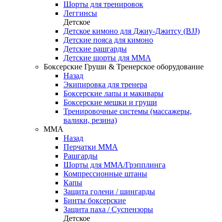
Шорты для тренировок
Леггинсы
Детское
Детское кимоно для Джиу-Джитсу (BJJ)
Детские пояса для кимоно
Детские рашгарды
Детские шорты для ММА
Боксерские Груши & Тренерское оборудование
Назад
Экипировка для тренера
Боксерские лапы и макивары
Боксерские мешки и груши
Тренировочные системы (массажеры,
валики, резина)
ММА
Назад
Перчатки ММА
Рашгарды
Шорты для ММА/Грэпплинга
Компрессионные штаны
Капы
Защита голени / шингарды
Бинты боксерские
Защита паха / Суспензоры
Детское