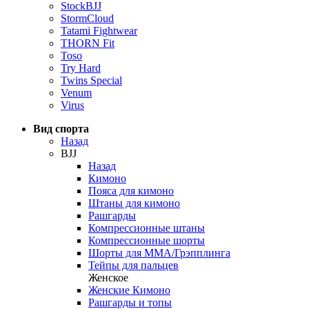
StockBJJ
StormCloud
Tatami Fightwear
THORN Fit
Toso
Try Hard
Twins Special
Venum
Virus
Вид спорта
Назад
BJJ
Назад
Кимоно
Пояса для кимоно
Штаны для кимоно
Рашгарды
Компрессионные штаны
Компрессионные шорты
Шорты для ММА/Грэпплинга
Тейпы для пальцев
Женское
Женские Кимоно
Рашгарды и топы