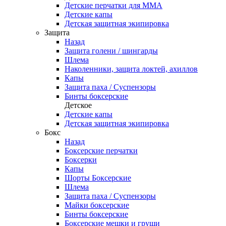
Детские перчатки для ММА
Детские капы
Детская защитная экипировка
Защита
Назад
Защита голени / шингарды
Шлема
Наколенники, защита локтей, ахиллов
Капы
Защита паха / Суспензоры
Бинты боксерские
Детское
Детские капы
Детская защитная экипировка
Бокс
Назад
Боксерские перчатки
Боксерки
Капы
Шорты Боксерские
Шлема
Защита паха / Суспензоры
Майки боксерские
Бинты боксерские
Боксерские мешки и груши