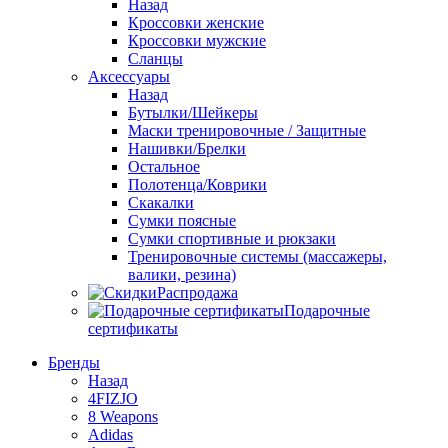
Назад
Кроссовки женские
Кроссовки мужские
Сланцы
Аксессуары
Назад
Бутылки/Шейкеры
Маски тренировочные / Защитные
Нашивки/Брелки
Остальное
Полотенца/Коврики
Скакалки
Сумки поясные
Сумки спортивные и рюкзаки
Тренировочные системы (массажеры,
валики, резина)
Распродажа
Подарочные
сертификаты
Бренды
Назад
4FIZJO
8 Weapons
Adidas