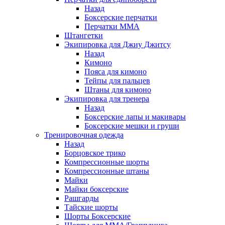
Назад
Боксерские перчатки
Перчатки ММА
Штангетки
Экипировка для Джиу Джитсу
Назад
Кимоно
Пояса для кимоно
Тейпы для пальцев
Штаны для кимоно
Экипировка для тренера
Назад
Боксерские лапы и макивары
Боксерские мешки и груши
Тренировочная одежда
Назад
Борцовское трико
Компрессионные шорты
Компрессионные штаны
Майки
Майки боксерские
Рашгарды
Тайские шорты
Шорты Боксерские