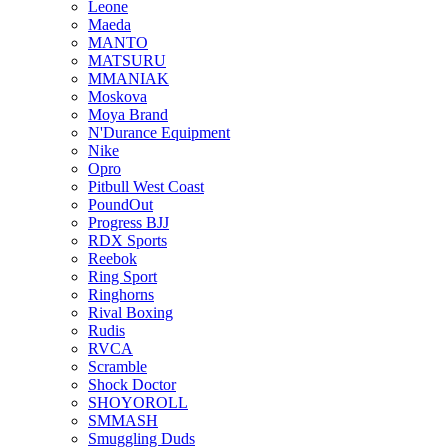
Leone
Maeda
MANTO
MATSURU
MMANIAK
Moskova
Moya Brand
N'Durance Equipment
Nike
Opro
Pitbull West Coast
PoundOut
Progress BJJ
RDX Sports
Reebok
Ring Sport
Ringhorns
Rival Boxing
Rudis
RVCA
Scramble
Shock Doctor
SHOYOROLL
SMMASH
Smuggling Duds