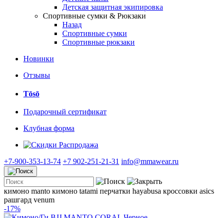
Детская защитная экипировка
Спортивные сумки & Рюкзаки
Назад
Спортивные сумки
Спортивные рюкзаки
Новинки
Отзывы
Tōsō
Подарочный сертификат
Клубная форма
Распродажа
+7-900-353-13-74
+7 902-251-21-31
info@mmawear.ru
кимоно manto
кимоно tatami
перчатки hayabusa
кроссовки asics
рашгард venum
-17%