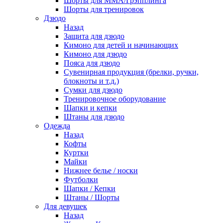
Шорты для ММА/Грэпплинга
Шорты для тренировок
Дзюдо
Назад
Защита для дзюдо
Кимоно для детей и начинающих
Кимоно для дзюдо
Пояса для дзюдо
Сувенирная продукция (брелки, ручки,
блокноты и т.д.)
Сумки для дзюдо
Тренировочное оборудование
Шапки и кепки
Штаны для дзюдо
Одежда
Назад
Кофты
Куртки
Майки
Нижнее белье / носки
Футболки
Шапки / Кепки
Штаны / Шорты
Для девушек
Назад