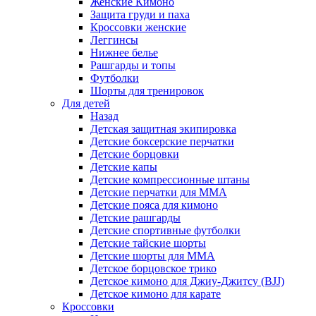
Женские Кимоно
Защита груди и паха
Кроссовки женские
Леггинсы
Нижнее белье
Рашгарды и топы
Футболки
Шорты для тренировок
Для детей
Назад
Детская защитная экипировка
Детские боксерские перчатки
Детские борцовки
Детские капы
Детские компрессионные штаны
Детские перчатки для ММА
Детские пояса для кимоно
Детские рашгарды
Детские спортивные футболки
Детские тайские шорты
Детские шорты для ММА
Детское борцовское трико
Детское кимоно для Джиу-Джитсу (BJJ)
Детское кимоно для карате
Кроссовки