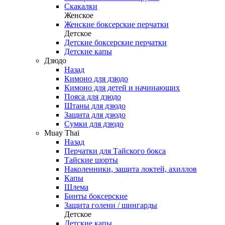
Скакалки
Женское
Женские боксерские перчатки
Детское
Детские боксерские перчатки
Детские капы
Дзюдо
Назад
Кимоно для дзюдо
Кимоно для детей и начинающих
Пояса для дзюдо
Штаны для дзюдо
Защита для дзюдо
Сумки для дзюдо
Muay Thai
Назад
Перчатки для Тайского бокса
Тайские шорты
Наколенники, защита локтей, ахиллов
Капы
Шлема
Бинты боксерские
Защита голени / шингарды
Детское
Детские капы