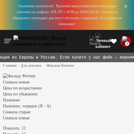
+
Уважаемые покупатели! Временно консультирующие менеджеры
работают по графику: ПН–ПТ с 10:00 до 18:00 (МСК). Ответы на
обращения в выходные дни могут поступать с задержкой. Благодарим за
понимание!
0
я из Европы и России. Если купите у нас фейк — вернем
x1
Главная
Для девушек
Женские Кимоно
Фильтр
Сначала новые
Цена по возрастанию
Цена по убыванию
Название
Название, порядок (Я - А)
Сначала старые
Сначала новые
Показать: 12