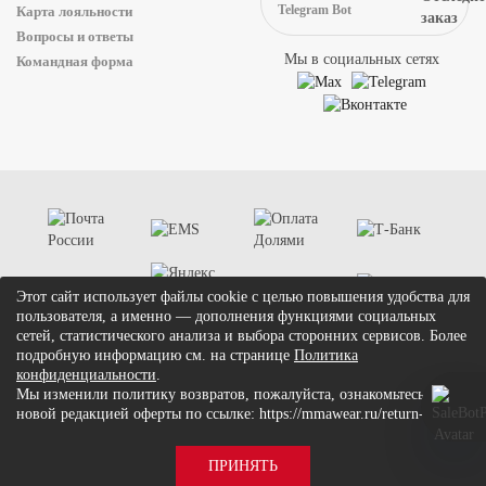
Telegram Bot
Карта лояльности
Вопросы и ответы
Мы в социальных сетях
Командная форма
Этот сайт использует файлы cookie с целью повышения удобства для
пользователя, а именно — дополнения функциями социальных
сетей, статистического анализа и выбора сторонних сервисов. Более
подробную информацию см. на странице
Политика
конфиденциальности
.
Мы изменили политику возвратов, пожалуйста, ознакомьтесь с
© 2026 mmawear.ru. Все права защищены.
новой редакцией оферты по ссылке: https://mmawear.ru/return-add
Условия соглашения
Политика конфиденциальности
ПРИНЯТЬ
Согласие на обработку ПД