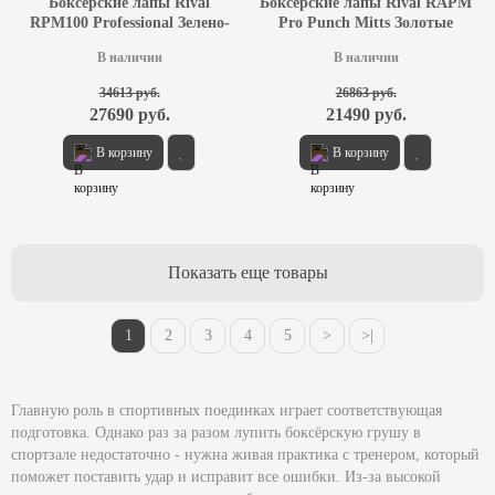
Боксерские лапы Rival
Боксерские лапы Rival RAPM
RPM100 Professional Зелено-
Pro Punch Mitts Золотые
золотые
В наличии
В наличии
34613 руб.
26863 руб.
27690 руб.
21490 руб.
В корзину
В корзину
Показать еще товары
1
2
3
4
5
>
>|
Главную роль в спортивных поединках играет соответствующая
подготовка. Однако раз за разом лупить боксёрскую грушу в
спортзале недостаточно - нужна живая практика с тренером, который
поможет поставить удар и исправит все ошибки. Из-за высокой