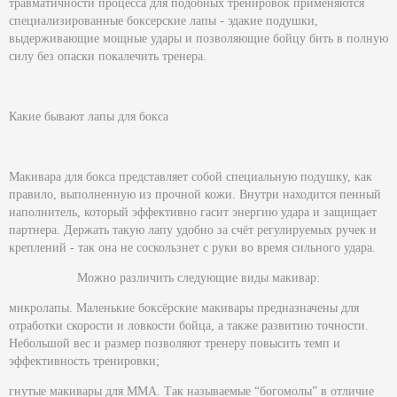
травматичности процесса для подобных тренировок применяются
специализированные
боксерские лапы
- эдакие подушки,
выдерживающие мощные удары и позволяющие бойцу бить в полную
силу без опаски покалечить тренера.
Какие бывают лапы для бокса
Макивара для бокса
представляет собой специальную подушку, как
правило, выполненную из прочной кожи. Внутри находится пенный
наполнитель, который эффективно гасит энергию удара и защищает
партнера. Держать такую лапу удобно за счёт регулируемых ручек и
креплений - так она не соскользнет с руки во время сильного удара.
Можно различить следующие виды
макивар
:
микролапы. Маленькие
боксёрские макивары
предназначены для
отработки скорости и ловкости бойца, а также развитию точности.
Небольшой вес и размер позволяют тренеру повысить темп и
эффективность тренировки;
гнутые
макивары для ММА.
Так называемые “богомолы” в отличие