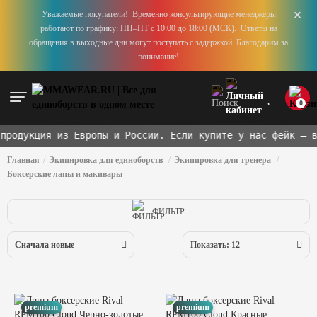
+
Уважаемые покупатели! Временно консультирующие менеджеры
работают по графику: ПН–ПТ с 10:00 до 18:00 (МСК). Ответы на
обращения в выходные дни могут поступать с задержкой. Благодарим за
понимание!
0
дукция из Европы и России. Если купите у нас фейк — вер
Главная
Экипировка для единоборств
Экипировка для тренера
Боксерские лапы и макивары
ФИЛЬТР
Сначала новые
Показать: 12
premium
premium