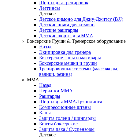
Шорты для тренировок
Леггинсы
Детское
Детское кимоно для Джиу-Джитсу (BJJ)
Детские пояса для кимоно
Детские рашгарды
Детские шорты для ММА
Боксерские Груши & Тренерское оборудование
Назад
Экипировка для тренера
Боксерские лапы и макивары
Боксерские мешки и груши
Тренировочные системы (массажеры,
валики, резина)
ММА
Назад
Перчатки ММА
Рашгарды
Шорты для ММА/Грэпплинга
Компрессионные штаны
Капы
Защита голени / шингарды
Бинты боксерские
Защита паха / Суспензоры
Детское