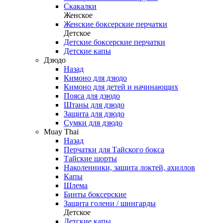
Скакалки
Женское
Женские боксерские перчатки
Детское
Детские боксерские перчатки
Детские капы
Дзюдо
Назад
Кимоно для дзюдо
Кимоно для детей и начинающих
Пояса для дзюдо
Штаны для дзюдо
Защита для дзюдо
Сумки для дзюдо
Muay Thai
Назад
Перчатки для Тайского бокса
Тайские шорты
Наколенники, защита локтей, ахиллов
Капы
Шлема
Бинты боксерские
Защита голени / шингарды
Детское
Детские капы