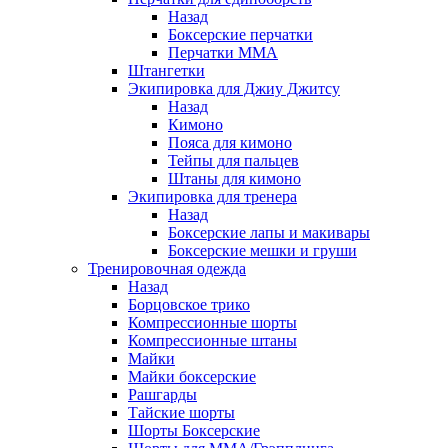
Назад
Боксерские перчатки
Перчатки ММА
Штангетки
Экипировка для Джиу Джитсу
Назад
Кимоно
Пояса для кимоно
Тейпы для пальцев
Штаны для кимоно
Экипировка для тренера
Назад
Боксерские лапы и макивары
Боксерские мешки и груши
Тренировочная одежда
Назад
Борцовское трико
Компрессионные шорты
Компрессионные штаны
Майки
Майки боксерские
Рашгарды
Тайские шорты
Шорты Боксерские