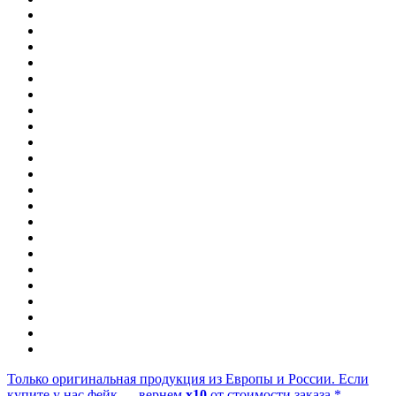
Только оригинальная продукция из Европы и России. Если
купите у нас фейк — вернем
x10
от стоимости заказа.*