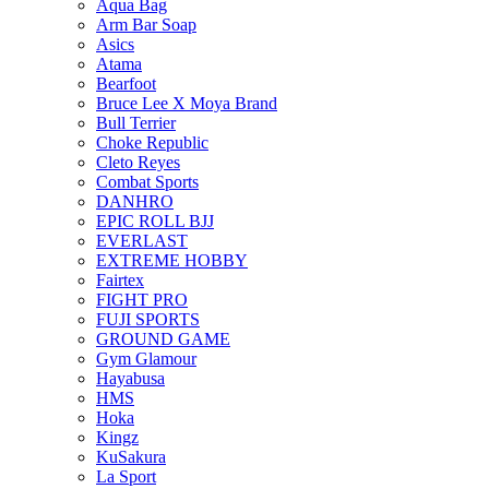
Aqua Bag
Arm Bar Soap
Asics
Atama
Bearfoot
Bruce Lee X Moya Brand
Bull Terrier
Choke Republic
Cleto Reyes
Combat Sports
DANHRO
EPIC ROLL BJJ
EVERLAST
EXTREME HOBBY
Fairtex
FIGHT PRO
FUJI SPORTS
GROUND GAME
Gym Glamour
Hayabusa
HMS
Hoka
Kingz
KuSakura
La Sport