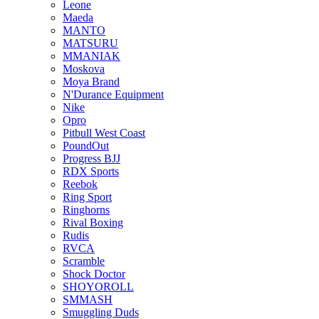
Leone
Maeda
MANTO
MATSURU
MMANIAK
Moskova
Moya Brand
N'Durance Equipment
Nike
Opro
Pitbull West Coast
PoundOut
Progress BJJ
RDX Sports
Reebok
Ring Sport
Ringhorns
Rival Boxing
Rudis
RVCA
Scramble
Shock Doctor
SHOYOROLL
SMMASH
Smuggling Duds