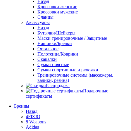
Назад
Кроссовки женские
Кроссовки мужские
Сланцы
Аксессуары
Назад
Бутылки/Шейкеры
Маски тренировочные / Защитные
Нашивки/Брелки
Остальное
Полотенца/Коврики
Скакалки
Сумки поясные
Сумки спортивные и рюкзаки
Тренировочные системы (массажеры,
валики, резина)
Распродажа
Подарочные
сертификаты
Бренды
Назад
4FIZJO
8 Weapons
Adidas