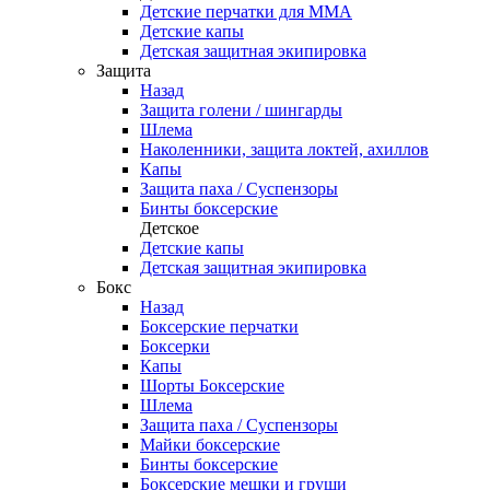
Детские перчатки для ММА
Детские капы
Детская защитная экипировка
Защита
Назад
Защита голени / шингарды
Шлема
Наколенники, защита локтей, ахиллов
Капы
Защита паха / Суспензоры
Бинты боксерские
Детское
Детские капы
Детская защитная экипировка
Бокс
Назад
Боксерские перчатки
Боксерки
Капы
Шорты Боксерские
Шлема
Защита паха / Суспензоры
Майки боксерские
Бинты боксерские
Боксерские мешки и груши