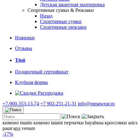
Детская защитная экипировка
Спортивные сумки & Рюкзаки
Назад
Спортивные сумки
Спортивные рюкзаки
Новинки
Отзывы
Tōsō
Подарочный сертификат
Клубная форма
Распродажа
+7-900-353-13-74
+7 902-251-21-31
info@mmawear.ru
кимоно manto
кимоно tatami
перчатки hayabusa
кроссовки asics
рашгард venum
-17%