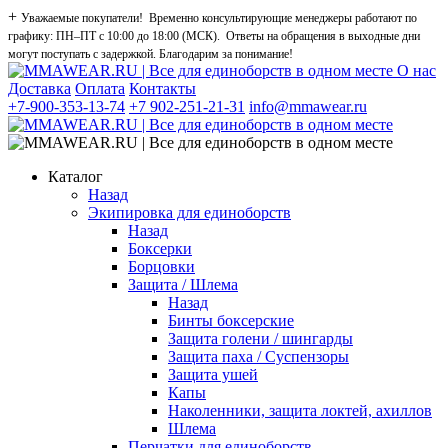
+
Уважаемые покупатели! Временно консультирующие менеджеры работают по
графику: ПН–ПТ с 10:00 до 18:00 (МСК). Ответы на обращения в выходные дни
могут поступать с задержкой. Благодарим за понимание!
О нас
Доставка
Оплата
Контакты
+7-900-353-13-74
+7 902-251-21-31
info@mmawear.ru
Каталог
Назад
Экипировка для единоборств
Назад
Боксерки
Борцовки
Защита / Шлема
Назад
Бинты боксерские
Защита голени / шингарды
Защита паха / Суспензоры
Защита ушей
Капы
Наколенники, защита локтей, ахиллов
Шлема
Перчатки для единоборств