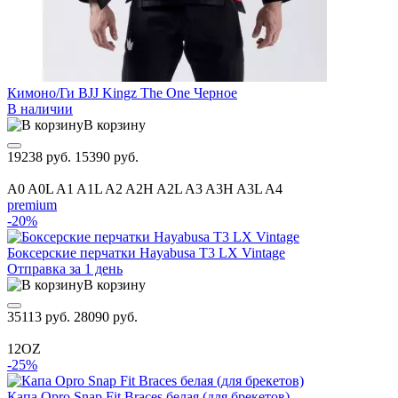
Кимоно/Ги BJJ Kingz The One Черное
В наличии
В корзину
19238 руб.
15390 руб.
A0
A0L
A1
A1L
A2
A2H
A2L
A3
A3H
A3L
A4
premium
-20%
Боксерские перчатки Hayabusa T3 LX Vintage
Отправка за 1 день
В корзину
35113 руб.
28090 руб.
12OZ
-25%
Капа Opro Snap Fit Braces белая (для брекетов)