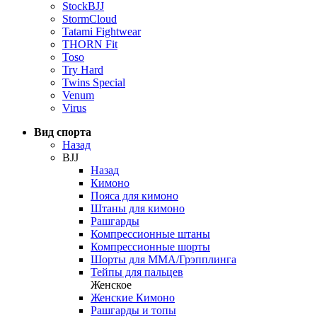
StockBJJ
StormCloud
Tatami Fightwear
THORN Fit
Toso
Try Hard
Twins Special
Venum
Virus
Вид спорта
Назад
BJJ
Назад
Кимоно
Пояса для кимоно
Штаны для кимоно
Рашгарды
Компрессионные штаны
Компрессионные шорты
Шорты для ММА/Грэпплинга
Тейпы для пальцев
Женское
Женские Кимоно
Рашгарды и топы