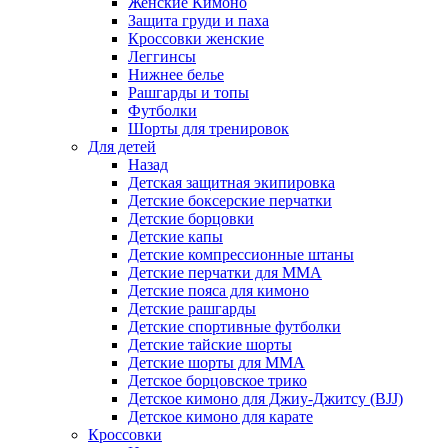
Женские Кимоно
Защита груди и паха
Кроссовки женские
Леггинсы
Нижнее белье
Рашгарды и топы
Футболки
Шорты для тренировок
Для детей
Назад
Детская защитная экипировка
Детские боксерские перчатки
Детские борцовки
Детские капы
Детские компрессионные штаны
Детские перчатки для ММА
Детские пояса для кимоно
Детские рашгарды
Детские спортивные футболки
Детские тайские шорты
Детские шорты для ММА
Детское борцовское трико
Детское кимоно для Джиу-Джитсу (BJJ)
Детское кимоно для карате
Кроссовки