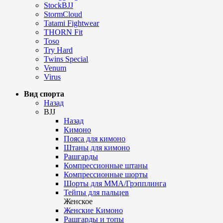
StockBJJ
StormCloud
Tatami Fightwear
THORN Fit
Toso
Try Hard
Twins Special
Venum
Virus
Вид спорта
Назад
BJJ
Назад
Кимоно
Пояса для кимоно
Штаны для кимоно
Рашгарды
Компрессионные штаны
Компрессионные шорты
Шорты для ММА/Грэпплинга
Тейпы для пальцев
Женское
Женские Кимоно
Рашгарды и топы