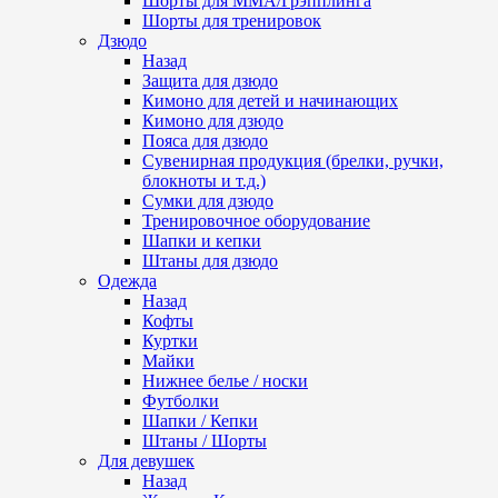
Шорты для ММА/Грэпплинга
Шорты для тренировок
Дзюдо
Назад
Защита для дзюдо
Кимоно для детей и начинающих
Кимоно для дзюдо
Пояса для дзюдо
Сувенирная продукция (брелки, ручки,
блокноты и т.д.)
Сумки для дзюдо
Тренировочное оборудование
Шапки и кепки
Штаны для дзюдо
Одежда
Назад
Кофты
Куртки
Майки
Нижнее белье / носки
Футболки
Шапки / Кепки
Штаны / Шорты
Для девушек
Назад