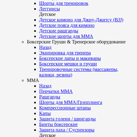
Шорты для тренировок
Леггинсы
Детское
Детское кимоно для Джиу-Джитсу (BJJ)
Детские пояса для кимоно
Детские рашгарды
Детские шорты для ММА
Боксерские Груши & Тренерское оборудование
Назад
Экипировка для тренера
Боксерские лапы и макивары
Боксерские мешки и груши
Тренировочные системы (массажеры,
валики, резина)
ММА
Назад
Перчатки ММА
Рашгарды
Шорты для ММА/Грэпплинга
Компрессионные штаны
Капы
Защита голени / шингарды
Бинты боксерские
Защита паха / Суспензоры
Детское