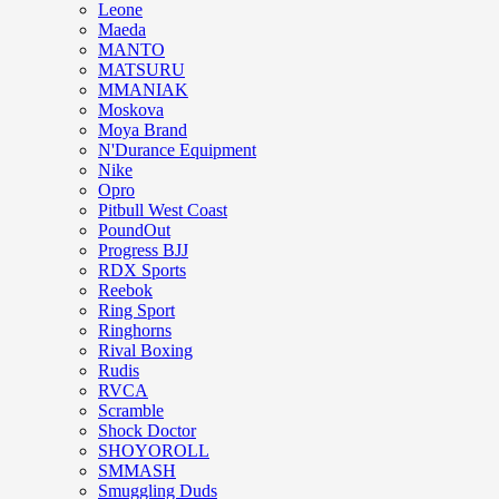
Leone
Maeda
MANTO
MATSURU
MMANIAK
Moskova
Moya Brand
N'Durance Equipment
Nike
Opro
Pitbull West Coast
PoundOut
Progress BJJ
RDX Sports
Reebok
Ring Sport
Ringhorns
Rival Boxing
Rudis
RVCA
Scramble
Shock Doctor
SHOYOROLL
SMMASH
Smuggling Duds