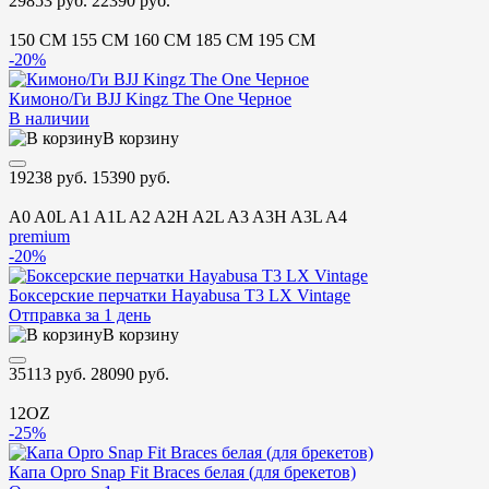
29853 руб.
22390 руб.
150 CM
155 CM
160 CM
185 CM
195 CM
-20%
Кимоно/Ги BJJ Kingz The One Черное
В наличии
В корзину
19238 руб.
15390 руб.
A0
A0L
A1
A1L
A2
A2H
A2L
A3
A3H
A3L
A4
premium
-20%
Боксерские перчатки Hayabusa T3 LX Vintage
Отправка за 1 день
В корзину
35113 руб.
28090 руб.
12OZ
-25%
Капа Opro Snap Fit Braces белая (для брекетов)