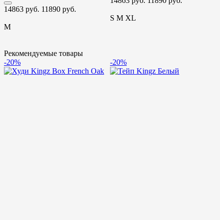
14863 руб.
11890 руб.
14863 руб.
11890 руб.
1
S
M
XL
M
Рекомендуемые товары
-20%
-20%