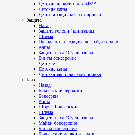
Детские перчатки для ММА
Детские капы
Детская защитная экипировка
Защита
Назад
Защита голени / шингарды
Шлема
Наколенники, защита локтей, ахиллов
Капы
Защита паха / Суспензоры
Бинты боксерские
Детское
Детские капы
Детская защитная экипировка
Бокс
Назад
Боксерские перчатки
Боксерки
Капы
Шорты Боксерские
Шлема
Защита паха / Суспензоры
Майки боксерские
Бинты боксерские
Боксерские мешки и груши