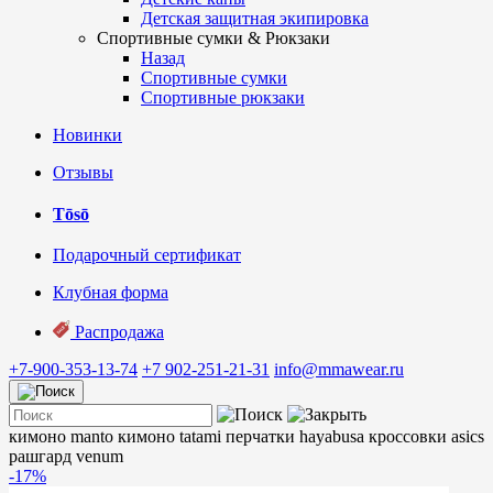
Детская защитная экипировка
Спортивные сумки & Рюкзаки
Назад
Спортивные сумки
Спортивные рюкзаки
Новинки
Отзывы
Tōsō
Подарочный сертификат
Клубная форма
Распродажа
+7-900-353-13-74
+7 902-251-21-31
info@mmawear.ru
кимоно manto
кимоно tatami
перчатки hayabusa
кроссовки asics
рашгард venum
-17%