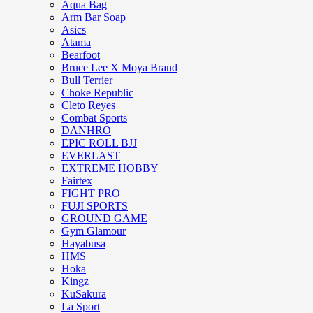
Aqua Bag
Arm Bar Soap
Asics
Atama
Bearfoot
Bruce Lee X Moya Brand
Bull Terrier
Choke Republic
Cleto Reyes
Combat Sports
DANHRO
EPIC ROLL BJJ
EVERLAST
EXTREME HOBBY
Fairtex
FIGHT PRO
FUJI SPORTS
GROUND GAME
Gym Glamour
Hayabusa
HMS
Hoka
Kingz
KuSakura
La Sport