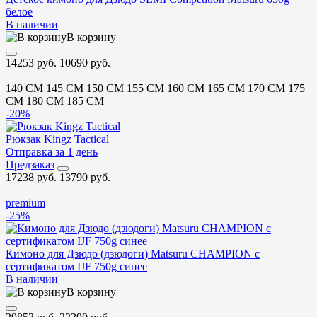
белое
В наличии
В корзину
14253 руб.
10690 руб.
140 CM
145 CM
150 CM
155 CM
160 CM
165 CM
170 CM
175
CM
180 CM
185 CM
-20%
Рюкзак Kingz Tactical
Отправка за 1 день
Предзаказ
17238 руб.
13790 руб.
premium
-25%
Кимоно для Дзюдо (дзюдоги) Matsuru CHAMPION с
сертификатом IJF 750g синее
В наличии
В корзину