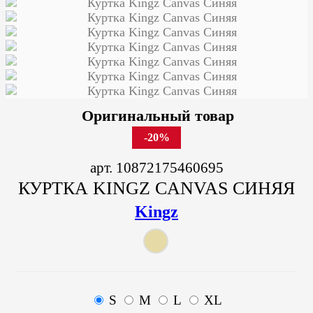
Оригинальный товар
-20%
арт. 10872175460695
КУРТКА KINGZ CANVAS СИНЯЯ
Kingz
S
M
L
XL