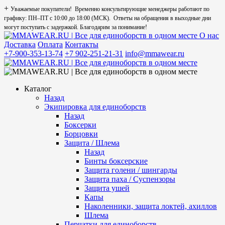
+
Уважаемые покупатели! Временно консультирующие менеджеры работают по
графику: ПН–ПТ с 10:00 до 18:00 (МСК). Ответы на обращения в выходные дни
могут поступать с задержкой. Благодарим за понимание!
О нас
Доставка
Оплата
Контакты
+7-900-353-13-74
+7 902-251-21-31
info@mmawear.ru
Каталог
Назад
Экипировка для единоборств
Назад
Боксерки
Борцовки
Защита / Шлема
Назад
Бинты боксерские
Защита голени / шингарды
Защита паха / Суспензоры
Защита ушей
Капы
Наколенники, защита локтей, ахиллов
Шлема
Перчатки для единоборств