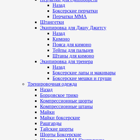
Назад
Боксерские перчатки
Перчатки ММА
Штангетки
Экипировка для Джиу Джитсу
Назад
Кимоно
Пояса для кимоно
Тейпы для пальцев
Штаны для кимоно
Экипировка для тренера
Назад
Боксерские лапы и макивары
Боксерские мешки и груши
Тренировочная одежда
Назад
Борцовское трико
Компрессионные шорты
Компрессионные штаны
Майки
Майки боксерские
Рашгарды
Тайские шорты
Шорты Боксерские