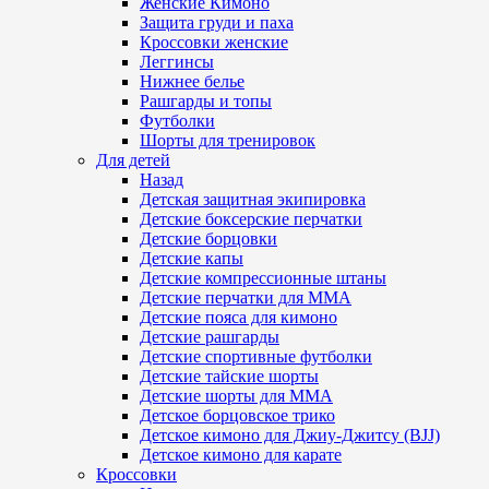
Женские Кимоно
Защита груди и паха
Кроссовки женские
Леггинсы
Нижнее белье
Рашгарды и топы
Футболки
Шорты для тренировок
Для детей
Назад
Детская защитная экипировка
Детские боксерские перчатки
Детские борцовки
Детские капы
Детские компрессионные штаны
Детские перчатки для ММА
Детские пояса для кимоно
Детские рашгарды
Детские спортивные футболки
Детские тайские шорты
Детские шорты для ММА
Детское борцовское трико
Детское кимоно для Джиу-Джитсу (BJJ)
Детское кимоно для карате
Кроссовки