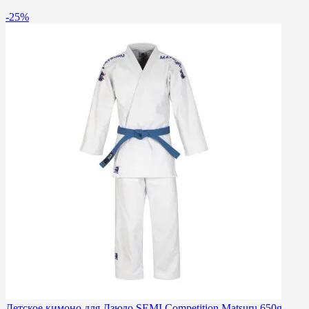
-25%
Детское кимоно для Дзюдо SEMI Competition Matsuru 650g