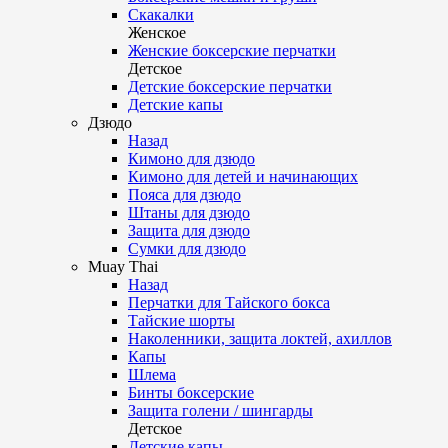
Скакалки
Женское
Женские боксерские перчатки
Детское
Детские боксерские перчатки
Детские капы
Дзюдо
Назад
Кимоно для дзюдо
Кимоно для детей и начинающих
Пояса для дзюдо
Штаны для дзюдо
Защита для дзюдо
Сумки для дзюдо
Muay Thai
Назад
Перчатки для Тайского бокса
Тайские шорты
Наколенники, защита локтей, ахиллов
Капы
Шлема
Бинты боксерские
Защита голени / шингарды
Детское
Детские капы