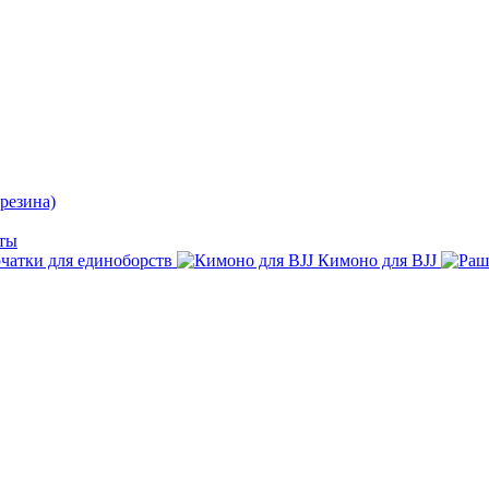
резина)
ты
чатки для единоборств
Кимоно для BJJ