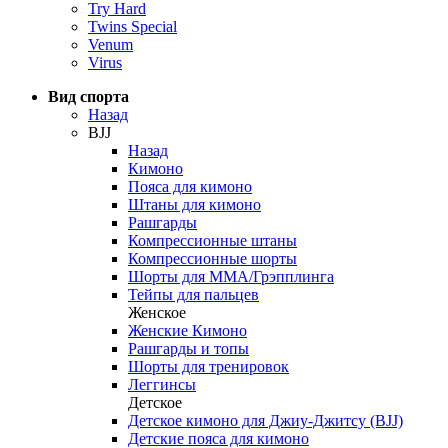
Try Hard
Twins Special
Venum
Virus
Вид спорта
Назад
BJJ
Назад
Кимоно
Пояса для кимоно
Штаны для кимоно
Рашгарды
Компрессионные штаны
Компрессионные шорты
Шорты для ММА/Грэпплинга
Тейпы для пальцев
Женское
Женские Кимоно
Рашгарды и топы
Шорты для тренировок
Леггинсы
Детское
Детское кимоно для Джиу-Джитсу (BJJ)
Детские пояса для кимоно