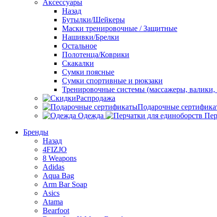
Аксессуары
Назад
Бутылки/Шейкеры
Маски тренировочные / Защитные
Нашивки/Брелки
Остальное
Полотенца/Коврики
Скакалки
Сумки поясные
Сумки спортивные и рюкзаки
Тренировочные системы (массажеры, валики, 
Распродажа
Подарочные сертифика
Одежда
Пер
Бренды
Назад
4FIZJO
8 Weapons
Adidas
Aqua Bag
Arm Bar Soap
Asics
Atama
Bearfoot