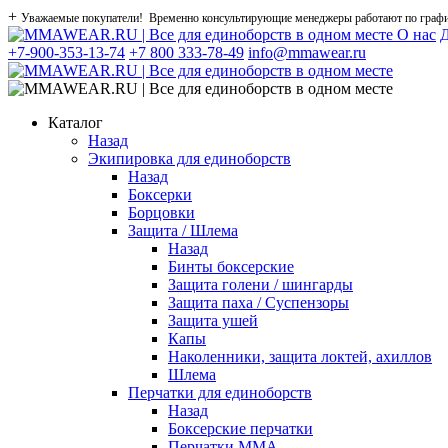
+
Уважаемые покупатели! Временно консультирующие менеджеры работают по графику
О нас
Д
+7-900-353-13-74
+7 800 333-78-49
info@mmawear.ru
Каталог
Назад
Экипировка для единоборств
Назад
Боксерки
Борцовки
Защита / Шлема
Назад
Бинты боксерские
Защита голени / шингарды
Защита паха / Суспензоры
Защита ушей
Капы
Наколенники, защита локтей, ахиллов
Шлема
Перчатки для единоборств
Назад
Боксерские перчатки
Перчатки ММА