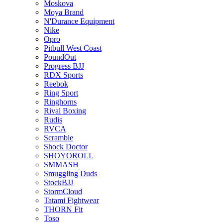
Moskova
Moya Brand
N'Durance Equipment
Nike
Opro
Pitbull West Coast
PoundOut
Progress BJJ
RDX Sports
Reebok
Ring Sport
Ringhorns
Rival Boxing
Rudis
RVCA
Scramble
Shock Doctor
SHOYOROLL
SMMASH
Smuggling Duds
StockBJJ
StormCloud
Tatami Fightwear
THORN Fit
Toso