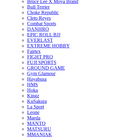
Bruce Lee X Moya Brand
Bull Terrier
Choke Republic
Cleto Reyes
Combat Sports
DANHRO
EPIC ROLL BJJ
EVERLAST
EXTREME HOBBY
Fairtex
FIGHT PRO
FUJI SPORTS
GROUND GAME
Gym Glamour
Hayabusa
HMS
Hoka
Kingz
KuSakura
La Sport
Leone
Maeda
MANTO
MATSURU
MMANIAK