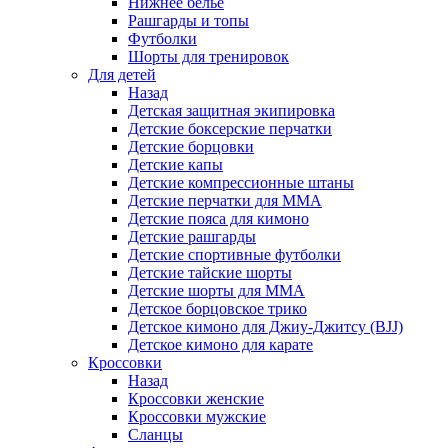
Нижнее белье
Рашгарды и топы
Футболки
Шорты для тренировок
Для детей
Назад
Детская защитная экипировка
Детские боксерские перчатки
Детские борцовки
Детские капы
Детские компрессионные штаны
Детские перчатки для ММА
Детские пояса для кимоно
Детские рашгарды
Детские спортивные футболки
Детские тайские шорты
Детские шорты для ММА
Детское борцовское трико
Детское кимоно для Джиу-Джитсу (BJJ)
Детское кимоно для карате
Кроссовки
Назад
Кроссовки женские
Кроссовки мужские
Сланцы