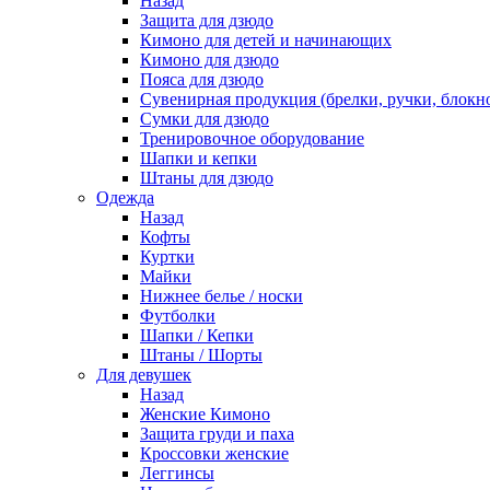
Назад
Защита для дзюдо
Кимоно для детей и начинающих
Кимоно для дзюдо
Пояса для дзюдо
Сувенирная продукция (брелки, ручки, блокно
Сумки для дзюдо
Тренировочное оборудование
Шапки и кепки
Штаны для дзюдо
Одежда
Назад
Кофты
Куртки
Майки
Нижнее белье / носки
Футболки
Шапки / Кепки
Штаны / Шорты
Для девушек
Назад
Женские Кимоно
Защита груди и паха
Кроссовки женские
Леггинсы