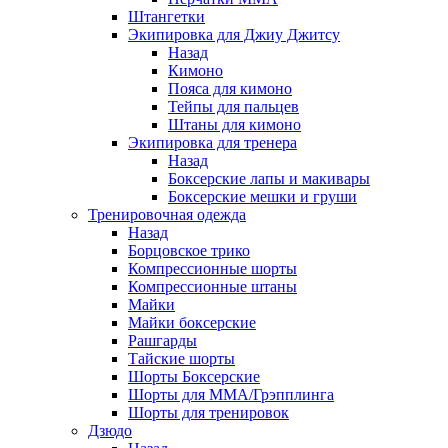
Штангетки
Экипировка для Джиу Джитсу
Назад
Кимоно
Пояса для кимоно
Тейпы для пальцев
Штаны для кимоно
Экипировка для тренера
Назад
Боксерские лапы и макивары
Боксерские мешки и груши
Тренировочная одежда
Назад
Борцовское трико
Компрессионные шорты
Компрессионные штаны
Майки
Майки боксерские
Рашгарды
Тайские шорты
Шорты Боксерские
Шорты для ММА/Грэпплинга
Шорты для тренировок
Дзюдо