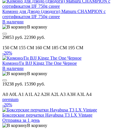
Кимоно для Дзюдо (дзюдоги) Matsuru CHAMPION с
сертификатом IJF 750g синее
В наличии
В корзину
29853 руб.
22390 руб.
150 CM
155 CM
160 CM
185 CM
195 CM
-20%
Кимоно/Ги BJJ Kingz The One Черное
В наличии
В корзину
19238 руб.
15390 руб.
A0
A0L
A1
A1L
A2
A2H
A2L
A3
A3H
A3L
A4
premium
-20%
Боксерские перчатки Hayabusa T3 LX Vintage
Отправка за 1 день
В корзину