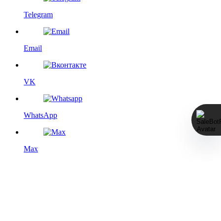
Telegram
Email
VK
WhatsApp
Max
Этот сайт использует файлы cookie с целью повышения
удобства для пользователя, а именно — дополнения
функциями социальных сетей, статистического анализа и
выбора сторонних сервисов. Более подробную информацию
см. на странице
Политика конфиденциальности
.
Мы изменили политику возвратов, пожалуйста, ознакомьтесь
с новой редакцией оферты по ссылке: https://mmawear.ru/return-