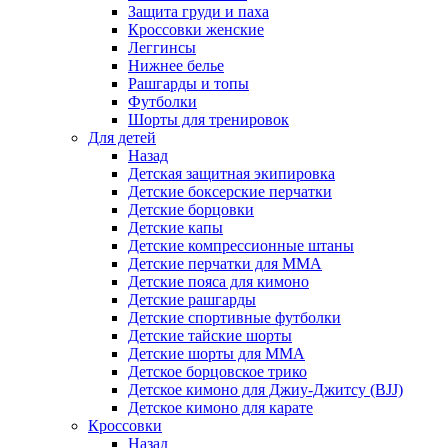
Защита груди и паха
Кроссовки женские
Леггинсы
Нижнее белье
Рашгарды и топы
Футболки
Шорты для тренировок
Для детей
Назад
Детская защитная экипировка
Детские боксерские перчатки
Детские борцовки
Детские капы
Детские компрессионные штаны
Детские перчатки для ММА
Детские пояса для кимоно
Детские рашгарды
Детские спортивные футболки
Детские тайские шорты
Детские шорты для ММА
Детское борцовское трико
Детское кимоно для Джиу-Джитсу (BJJ)
Детское кимоно для карате
Кроссовки
Назад