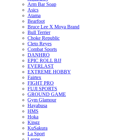
Arm Bar Soap
Asics
Atama
Bearfoot
Bruce Lee X Moya Brand
Bull Terrier
Choke Republic
Cleto Reyes
Combat Sports
DANHRO
EPIC ROLL BJJ
EVERLAST
EXTREME HOBBY
Fairtex
FIGHT PRO
FUJI SPORTS
GROUND GAME
Gym Glamour
Hayabusa
HMS
Hoka
Kingz
KuSakura
La Sport
Leone