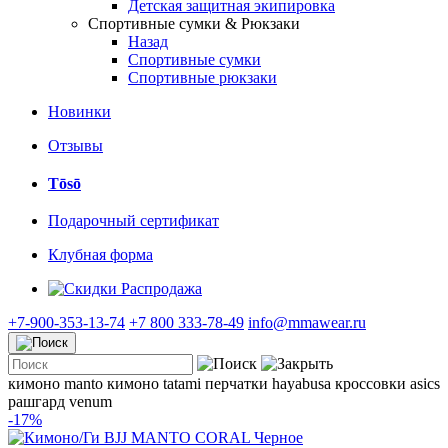
Детская защитная экипировка
Спортивные сумки & Рюкзаки
Назад
Спортивные сумки
Спортивные рюкзаки
Новинки
Отзывы
Tōsō
Подарочный сертификат
Клубная форма
Распродажа
+7-900-353-13-74
+7 800 333-78-49
info@mmawear.ru
кимоно manto
кимоно tatami
перчатки hayabusa
кроссовки asics
рашгард venum
-17%