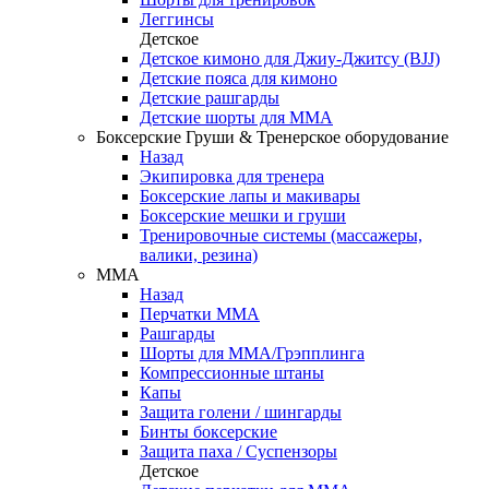
Леггинсы
Детское
Детское кимоно для Джиу-Джитсу (BJJ)
Детские пояса для кимоно
Детские рашгарды
Детские шорты для ММА
Боксерские Груши & Тренерское оборудование
Назад
Экипировка для тренера
Боксерские лапы и макивары
Боксерские мешки и груши
Тренировочные системы (массажеры,
валики, резина)
ММА
Назад
Перчатки ММА
Рашгарды
Шорты для ММА/Грэпплинга
Компрессионные штаны
Капы
Защита голени / шингарды
Бинты боксерские
Защита паха / Суспензоры
Детское