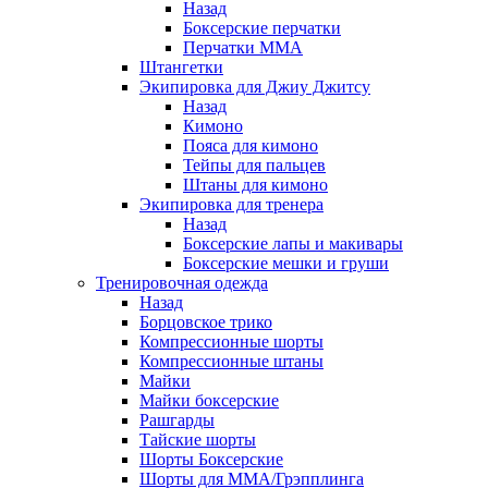
Назад
Боксерские перчатки
Перчатки ММА
Штангетки
Экипировка для Джиу Джитсу
Назад
Кимоно
Пояса для кимоно
Тейпы для пальцев
Штаны для кимоно
Экипировка для тренера
Назад
Боксерские лапы и макивары
Боксерские мешки и груши
Тренировочная одежда
Назад
Борцовское трико
Компрессионные шорты
Компрессионные штаны
Майки
Майки боксерские
Рашгарды
Тайские шорты
Шорты Боксерские
Шорты для ММА/Грэпплинга