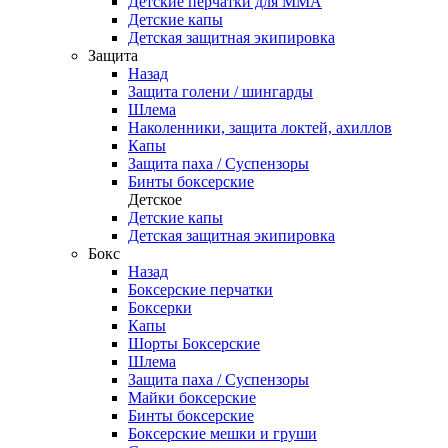
Детские перчатки для ММА
Детские капы
Детская защитная экипировка
Защита
Назад
Защита голени / шингарды
Шлема
Наколенники, защита локтей, ахиллов
Капы
Защита паха / Суспензоры
Бинты боксерские
Детское
Детские капы
Детская защитная экипировка
Бокс
Назад
Боксерские перчатки
Боксерки
Капы
Шорты Боксерские
Шлема
Защита паха / Суспензоры
Майки боксерские
Бинты боксерские
Боксерские мешки и груши