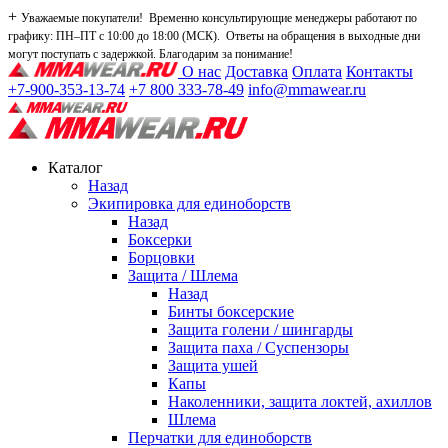
+
Уважаемые покупатели! Временно консультирующие менеджеры работают по
графику: ПН–ПТ с 10:00 до 18:00 (МСК). Ответы на обращения в выходные дни
могут поступать с задержкой. Благодарим за понимание!
О нас
Доставка
Оплата
Контакты
+7-900-353-13-74
+7 800 333-78-49
info@mmawear.ru
Каталог
Назад
Экипировка для единоборств
Назад
Боксерки
Борцовки
Защита / Шлема
Назад
Бинты боксерские
Защита голени / шингарды
Защита паха / Суспензоры
Защита ушей
Капы
Наколенники, защита локтей, ахиллов
Шлема
Перчатки для единоборств