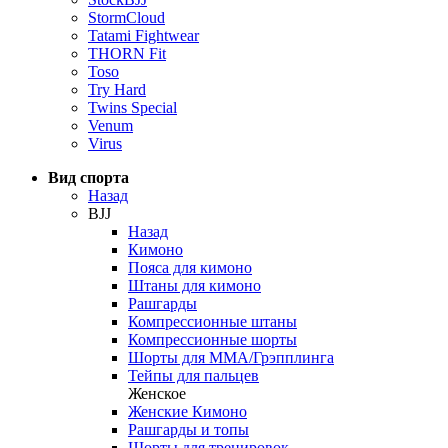
StormCloud
Tatami Fightwear
THORN Fit
Toso
Try Hard
Twins Special
Venum
Virus
Вид спорта
Назад
BJJ
Назад
Кимоно
Пояса для кимоно
Штаны для кимоно
Рашгарды
Компрессионные штаны
Компрессионные шорты
Шорты для ММА/Грэпплинга
Тейпы для пальцев
Женское
Женские Кимоно
Рашгарды и топы
Шорты для тренировок