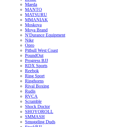
Maeda
MANTO
MATSURU
MMANIAK
Moskova
Moya Brand
N'Durance Equipment
Nike
Opro
Pitbull West Coast
PoundOut
Progress BJJ
RDX Sports
Reebok
Ring Sport
Ringhorns
Rival Boxing
Rudis
RVCA
Scramble
Shock Doctor
SHOYOROLL
SMMASH
Smuggling Duds
StockBJJ