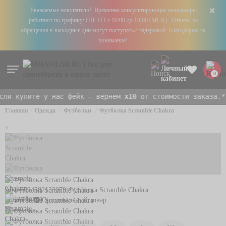
+
Уважаемые покупатели! Временно консультирующие менеджеры
работают по графику: ПН–ПТ с 10:00 до 18:00 (МСК). Ответы на
обращения в выходные дни могут поступать с задержкой. Благодарим за
понимание!
0
и купите у нас фейк — вернем
x10
от стоимости заказа.*
Главная
Одежда
Футболки
Футболка Scramble Chakra
+
Арт. 8534582133079
Футболка Scramble Chakra
Scramble
Оригинальный товар
Предзаказ