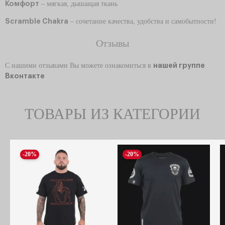
Комфорт
– мягкая, дышащая ткань
Scramble Chakra
– сочетание качества, удобства и самобытности!
Отзывы
С нашими отзывами Вы можете ознакомиться в
нашей группе
Вконтакте
ТОВАРЫ ИЗ КАТЕГОРИИ
-20%
-20%