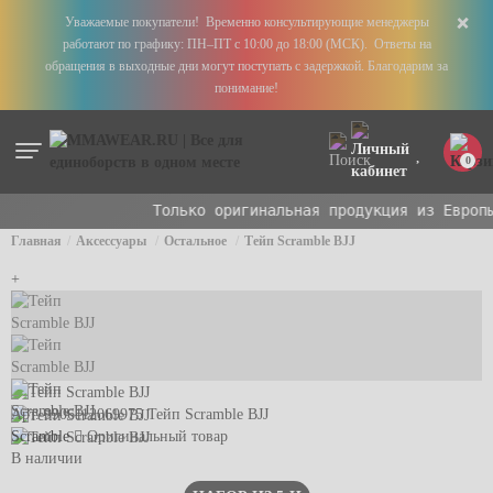
+
Уважаемые покупатели! Временно консультирующие менеджеры
работают по графику: ПН–ПТ с 10:00 до 18:00 (МСК). Ответы на
обращения в выходные дни могут поступать с задержкой. Благодарим за
понимание!
0
Только оригинальная продукция из Европы 
Главная
Аксессуары
Остальное
Тейп Scramble BJJ
+
Арт. 9906112069975
Тейп Scramble BJJ
Scramble
Оригинальный товар
В наличии