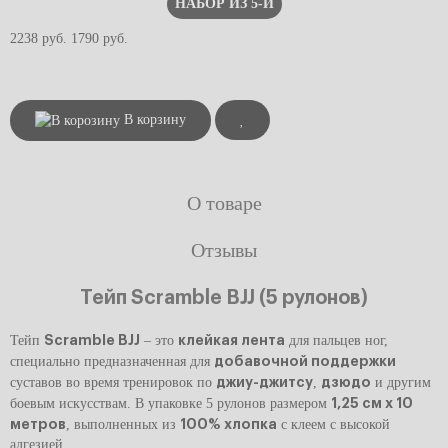
НАБОР ИЗ 5-И
2238 руб.
1790 руб.
В корзину
О товаре
Отзывы
Тейп Scramble BJJ (5 рулонов)
Тейп
Scramble BJJ
– это
клейкая лента
для пальцев ног,
специально предназначенная для
добавочной поддержки
суставов во время тренировок по
джиу-джитсу
,
дзюдо
и другим
боевым искусствам. В упаковке 5 рулонов размером
1,25 см х 10
метров
, выполненных из
100% хлопка
с клеем с высокой
адгезией.