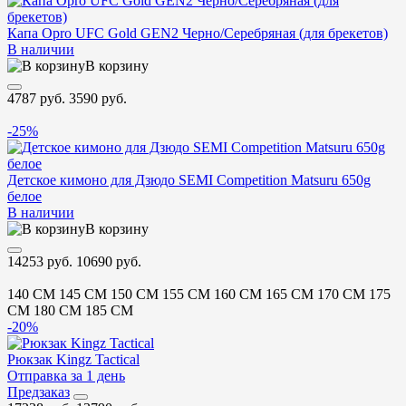
Капа Opro UFC Gold GEN2 Черно/Серебряная (для брекетов)
В наличии
В корзину
4787 руб.
3590 руб.
-25%
Детское кимоно для Дзюдо SEMI Competition Matsuru 650g
белое
В наличии
В корзину
14253 руб.
10690 руб.
140 CM
145 CM
150 CM
155 CM
160 CM
165 CM
170 CM
175
CM
180 CM
185 CM
-20%
Рюкзак Kingz Tactical
Отправка за 1 день
Предзаказ