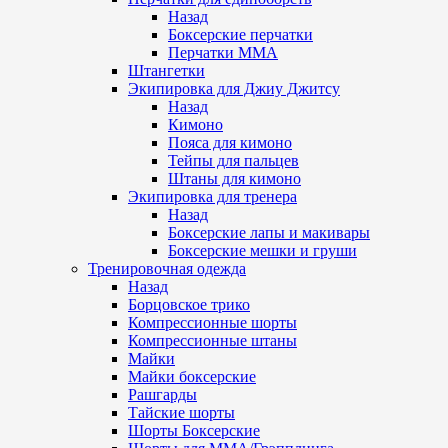
Назад
Боксерские перчатки
Перчатки ММА
Штангетки
Экипировка для Джиу Джитсу
Назад
Кимоно
Пояса для кимоно
Тейпы для пальцев
Штаны для кимоно
Экипировка для тренера
Назад
Боксерские лапы и макивары
Боксерские мешки и груши
Тренировочная одежда
Назад
Борцовское трико
Компрессионные шорты
Компрессионные штаны
Майки
Майки боксерские
Рашгарды
Тайские шорты
Шорты Боксерские