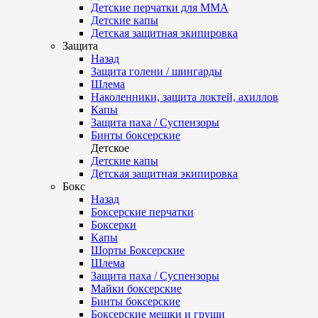
Детские перчатки для ММА
Детские капы
Детская защитная экипировка
Защита
Назад
Защита голени / шингарды
Шлема
Наколенники, защита локтей, ахиллов
Капы
Защита паха / Суспензоры
Бинты боксерские
Детское
Детские капы
Детская защитная экипировка
Бокс
Назад
Боксерские перчатки
Боксерки
Капы
Шорты Боксерские
Шлема
Защита паха / Суспензоры
Майки боксерские
Бинты боксерские
Боксерские мешки и груши