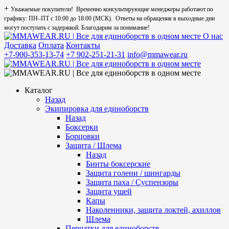
+
Уважаемые покупатели! Временно консультирующие менеджеры работают по
графику: ПН–ПТ с 10:00 до 18:00 (МСК). Ответы на обращения в выходные дни
могут поступать с задержкой. Благодарим за понимание!
О нас
Доставка
Оплата
Контакты
+7-900-353-13-74
+7 902-251-21-31
info@mmawear.ru
Каталог
Назад
Экипировка для единоборств
Назад
Боксерки
Борцовки
Защита / Шлема
Назад
Бинты боксерские
Защита голени / шингарды
Защита паха / Суспензоры
Защита ушей
Капы
Наколенники, защита локтей, ахиллов
Шлема
Перчатки для единоборств