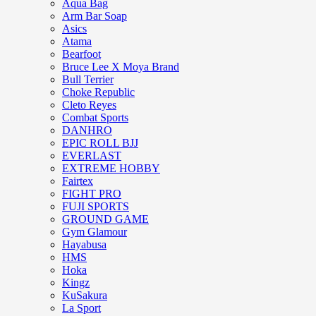
Aqua Bag
Arm Bar Soap
Asics
Atama
Bearfoot
Bruce Lee X Moya Brand
Bull Terrier
Choke Republic
Cleto Reyes
Combat Sports
DANHRO
EPIC ROLL BJJ
EVERLAST
EXTREME HOBBY
Fairtex
FIGHT PRO
FUJI SPORTS
GROUND GAME
Gym Glamour
Hayabusa
HMS
Hoka
Kingz
KuSakura
La Sport