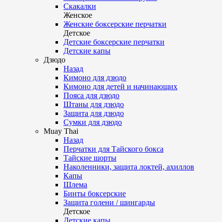
Скакалки
Женское
Женские боксерские перчатки
Детское
Детские боксерские перчатки
Детские капы
Дзюдо
Назад
Кимоно для дзюдо
Кимоно для детей и начинающих
Пояса для дзюдо
Штаны для дзюдо
Защита для дзюдо
Сумки для дзюдо
Muay Thai
Назад
Перчатки для Тайского бокса
Тайские шорты
Наколенники, защита локтей, ахиллов
Капы
Шлема
Бинты боксерские
Защита голени / шингарды
Детское
Детские капы