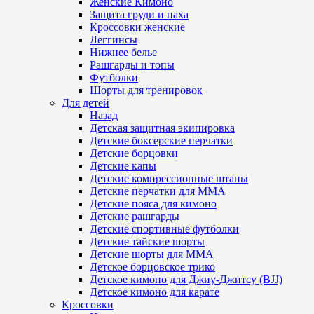
Женские Кимоно
Защита груди и паха
Кроссовки женские
Леггинсы
Нижнее белье
Рашгарды и топы
Футболки
Шорты для тренировок
Для детей
Назад
Детская защитная экипировка
Детские боксерские перчатки
Детские борцовки
Детские капы
Детские компрессионные штаны
Детские перчатки для ММА
Детские пояса для кимоно
Детские рашгарды
Детские спортивные футболки
Детские тайские шорты
Детские шорты для ММА
Детское борцовское трико
Детское кимоно для Джиу-Джитсу (BJJ)
Детское кимоно для карате
Кроссовки