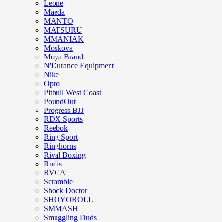
Leone
Maeda
MANTO
MATSURU
MMANIAK
Moskova
Moya Brand
N'Durance Equipment
Nike
Opro
Pitbull West Coast
PoundOut
Progress BJJ
RDX Sports
Reebok
Ring Sport
Ringhorns
Rival Boxing
Rudis
RVCA
Scramble
Shock Doctor
SHOYOROLL
SMMASH
Smuggling Duds