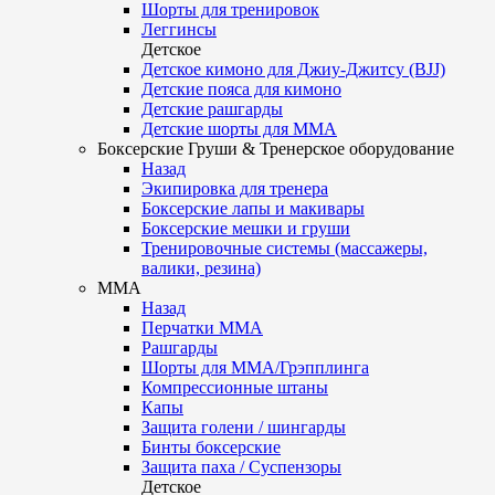
Шорты для тренировок
Леггинсы
Детское
Детское кимоно для Джиу-Джитсу (BJJ)
Детские пояса для кимоно
Детские рашгарды
Детские шорты для ММА
Боксерские Груши & Тренерское оборудование
Назад
Экипировка для тренера
Боксерские лапы и макивары
Боксерские мешки и груши
Тренировочные системы (массажеры,
валики, резина)
ММА
Назад
Перчатки ММА
Рашгарды
Шорты для ММА/Грэпплинга
Компрессионные штаны
Капы
Защита голени / шингарды
Бинты боксерские
Защита паха / Суспензоры
Детское