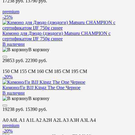
17238 руб.
13790 руб.
premium
-25%
Кимоно для Дзюдо (дзюдоги) Matsuru CHAMPION с
сертификатом IJF 750g синее
В наличии
В корзину
29853 руб.
22390 руб.
150 CM
155 CM
160 CM
185 CM
195 CM
-20%
Кимоно/Ги BJJ Kingz The One Черное
В наличии
В корзину
19238 руб.
15390 руб.
A0
A0L
A1
A1L
A2
A2H
A2L
A3
A3H
A3L
A4
premium
-20%