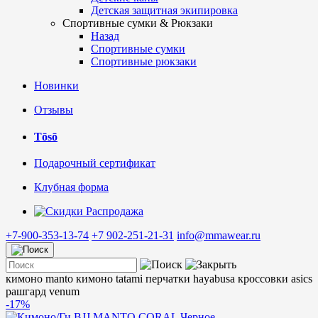
Детская защитная экипировка
Спортивные сумки & Рюкзаки
Назад
Спортивные сумки
Спортивные рюкзаки
Новинки
Отзывы
Tōsō
Подарочный сертификат
Клубная форма
Распродажа
+7-900-353-13-74
+7 902-251-21-31
info@mmawear.ru
кимоно manto
кимоно tatami
перчатки hayabusa
кроссовки asics
рашгард venum
-17%