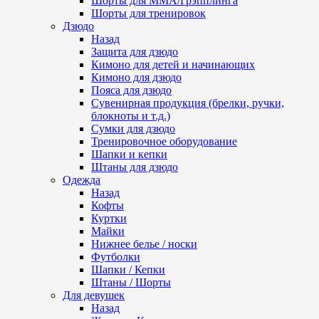
Шорты для ММА/Грэпплинга
Шорты для тренировок
Дзюдо
Назад
Защита для дзюдо
Кимоно для детей и начинающих
Кимоно для дзюдо
Пояса для дзюдо
Сувенирная продукция (брелки, ручки,
блокноты и т.д.)
Сумки для дзюдо
Тренировочное оборудование
Шапки и кепки
Штаны для дзюдо
Одежда
Назад
Кофты
Куртки
Майки
Нижнее белье / носки
Футболки
Шапки / Кепки
Штаны / Шорты
Для девушек
Назад