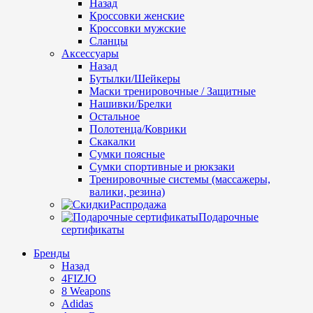
Назад
Кроссовки женские
Кроссовки мужские
Сланцы
Аксессуары
Назад
Бутылки/Шейкеры
Маски тренировочные / Защитные
Нашивки/Брелки
Остальное
Полотенца/Коврики
Скакалки
Сумки поясные
Сумки спортивные и рюкзаки
Тренировочные системы (массажеры,
валики, резина)
Распродажа
Подарочные
сертификаты
Бренды
Назад
4FIZJO
8 Weapons
Adidas