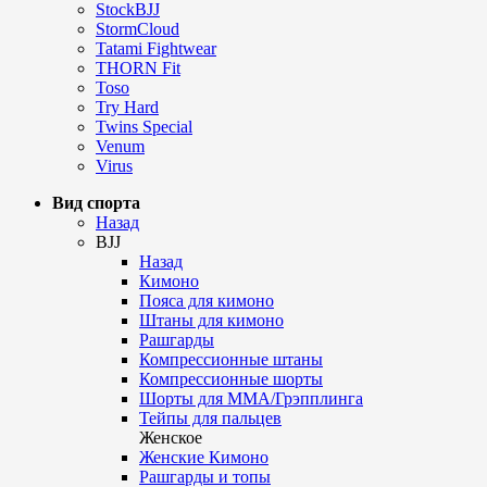
StockBJJ
StormCloud
Tatami Fightwear
THORN Fit
Toso
Try Hard
Twins Special
Venum
Virus
Вид спорта
Назад
BJJ
Назад
Кимоно
Пояса для кимоно
Штаны для кимоно
Рашгарды
Компрессионные штаны
Компрессионные шорты
Шорты для ММА/Грэпплинга
Тейпы для пальцев
Женское
Женские Кимоно
Рашгарды и топы