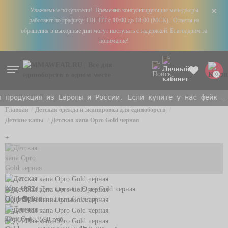
+
Уважаемые покупатели! Временно консультирующие менеджеры
работают по графику: ПН–ПТ с 10:00 до 18:00 (МСК). Ответы на
обращения в выходные дни могут поступать с задержкой. Благодарим за
понимание!
0
продукция из Европы и России. Если купите у нас фейк — 
Главная
Детская одежда и экипировка для единоборств
Детские капы
Детская капа Opro Gold черная
+
Арт. 10574
Детская капа Opro Gold черная
Opro
Оригинальный товар
В наличии
4787 руб.
3590 руб.