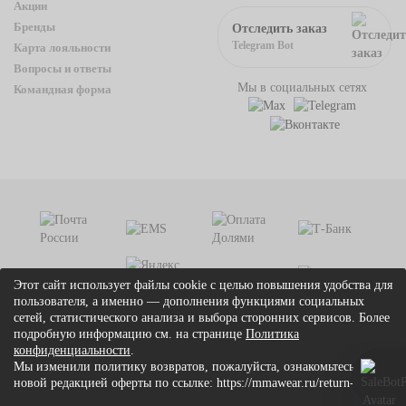
Акции
Бренды
Отследить заказ
Telegram Bot
Карта лояльности
Вопросы и ответы
Мы в социальных сетях
Командная форма
Этот сайт использует файлы cookie с целью повышения удобства для
пользователя, а именно — дополнения функциями социальных
сетей, статистического анализа и выбора сторонних сервисов. Более
подробную информацию см. на странице
Политика
конфиденциальности
.
Мы изменили политику возвратов, пожалуйста, ознакомьтесь с
© 2026 mmawear.ru. Все права защищены.
новой редакцией оферты по ссылке: https://mmawear.ru/return-add
Условия соглашения