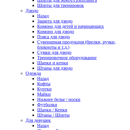
Шорты для ММА/Грэпплинга
Шорты для тренировок
Дзюдо
Назад
Защита для дзюдо
Кимоно для детей и начинающих
Кимоно для дзюдо
Пояса для дзюдо
Сувенирная продукция (брелки, ручки,
блокноты и т.д.)
Сумки для дзюдо
Тренировочное оборудование
Шапки и кепки
Штаны для дзюдо
Одежда
Назад
Кофты
Куртки
Майки
Нижнее белье / носки
Футболки
Шапки / Кепки
Штаны / Шорты
Для девушек
Назад