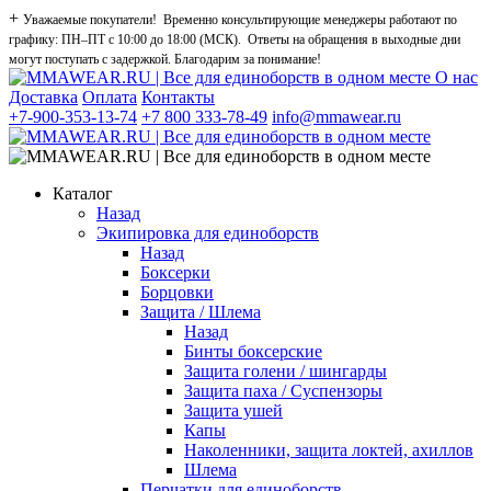
+
Уважаемые покупатели! Временно консультирующие менеджеры работают по
графику: ПН–ПТ с 10:00 до 18:00 (МСК). Ответы на обращения в выходные дни
могут поступать с задержкой. Благодарим за понимание!
О нас
Доставка
Оплата
Контакты
+7-900-353-13-74
+7 800 333-78-49
info@mmawear.ru
Каталог
Назад
Экипировка для единоборств
Назад
Боксерки
Борцовки
Защита / Шлема
Назад
Бинты боксерские
Защита голени / шингарды
Защита паха / Суспензоры
Защита ушей
Капы
Наколенники, защита локтей, ахиллов
Шлема
Перчатки для единоборств