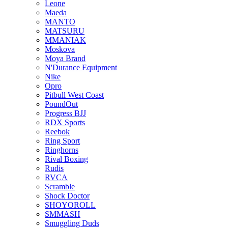
Leone
Maeda
MANTO
MATSURU
MMANIAK
Moskova
Moya Brand
N'Durance Equipment
Nike
Opro
Pitbull West Coast
PoundOut
Progress BJJ
RDX Sports
Reebok
Ring Sport
Ringhorns
Rival Boxing
Rudis
RVCA
Scramble
Shock Doctor
SHOYOROLL
SMMASH
Smuggling Duds