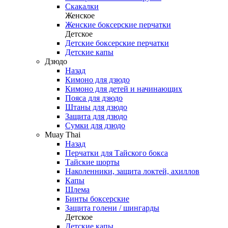
Скакалки
Женское
Женские боксерские перчатки
Детское
Детские боксерские перчатки
Детские капы
Дзюдо
Назад
Кимоно для дзюдо
Кимоно для детей и начинающих
Пояса для дзюдо
Штаны для дзюдо
Защита для дзюдо
Сумки для дзюдо
Muay Thai
Назад
Перчатки для Тайского бокса
Тайские шорты
Наколенники, защита локтей, ахиллов
Капы
Шлема
Бинты боксерские
Защита голени / шингарды
Детское
Детские капы