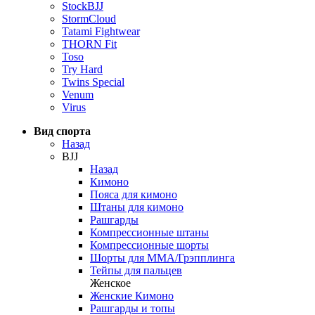
StockBJJ
StormCloud
Tatami Fightwear
THORN Fit
Toso
Try Hard
Twins Special
Venum
Virus
Вид спорта
Назад
BJJ
Назад
Кимоно
Пояса для кимоно
Штаны для кимоно
Рашгарды
Компрессионные штаны
Компрессионные шорты
Шорты для ММА/Грэпплинга
Тейпы для пальцев
Женское
Женские Кимоно
Рашгарды и топы