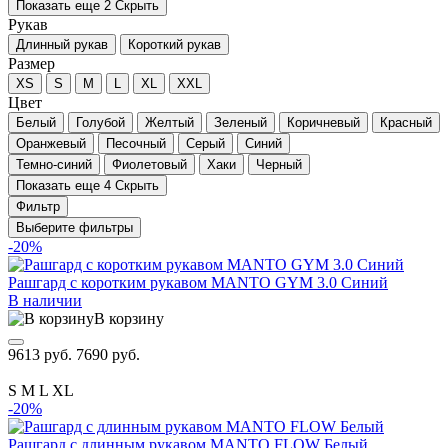
Показать еще 2
Скрыть
Рукав
Длинный рукав
Короткий рукав
Размер
XS
S
M
L
XL
XXL
Цвет
Белый
Голубой
Желтый
Зеленый
Коричневый
Красный
Оранжевый
Песочный
Серый
Синий
Темно-синий
Фиолетовый
Хаки
Черный
Показать еще 4
Скрыть
Фильтр
Выберите фильтры
-20%
Рашгард с коротким рукавом MANTO GYM 3.0 Синий
В наличии
В корзину
9613 руб.
7690 руб.
S
M
L
XL
-20%
Рашгард с длинным рукавом MANTO FLOW Белый