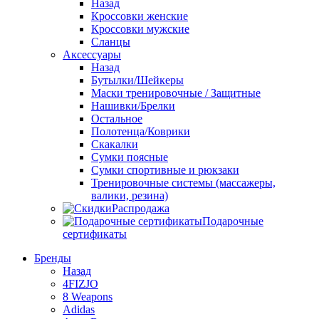
Назад
Кроссовки женские
Кроссовки мужские
Сланцы
Аксессуары
Назад
Бутылки/Шейкеры
Маски тренировочные / Защитные
Нашивки/Брелки
Остальное
Полотенца/Коврики
Скакалки
Сумки поясные
Сумки спортивные и рюкзаки
Тренировочные системы (массажеры,
валики, резина)
Распродажа
Подарочные
сертификаты
Бренды
Назад
4FIZJO
8 Weapons
Adidas