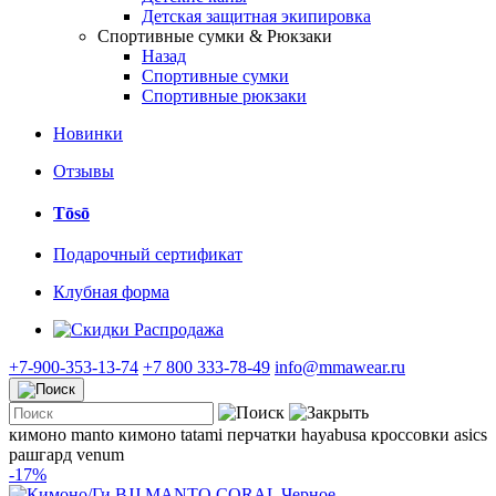
Детская защитная экипировка
Спортивные сумки & Рюкзаки
Назад
Спортивные сумки
Спортивные рюкзаки
Новинки
Отзывы
Tōsō
Подарочный сертификат
Клубная форма
Распродажа
+7-900-353-13-74
+7 800 333-78-49
info@mmawear.ru
кимоно manto
кимоно tatami
перчатки hayabusa
кроссовки asics
рашгард venum
-17%