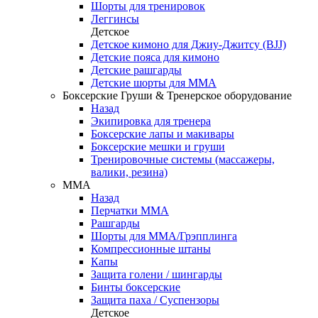
Шорты для тренировок
Леггинсы
Детское
Детское кимоно для Джиу-Джитсу (BJJ)
Детские пояса для кимоно
Детские рашгарды
Детские шорты для ММА
Боксерские Груши & Тренерское оборудование
Назад
Экипировка для тренера
Боксерские лапы и макивары
Боксерские мешки и груши
Тренировочные системы (массажеры,
валики, резина)
ММА
Назад
Перчатки ММА
Рашгарды
Шорты для ММА/Грэпплинга
Компрессионные штаны
Капы
Защита голени / шингарды
Бинты боксерские
Защита паха / Суспензоры
Детское