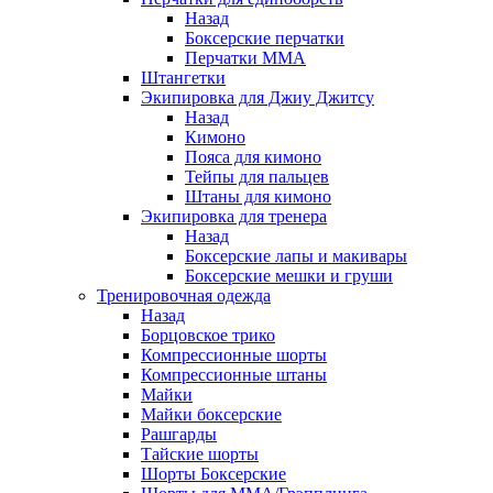
Назад
Боксерские перчатки
Перчатки ММА
Штангетки
Экипировка для Джиу Джитсу
Назад
Кимоно
Пояса для кимоно
Тейпы для пальцев
Штаны для кимоно
Экипировка для тренера
Назад
Боксерские лапы и макивары
Боксерские мешки и груши
Тренировочная одежда
Назад
Борцовское трико
Компрессионные шорты
Компрессионные штаны
Майки
Майки боксерские
Рашгарды
Тайские шорты
Шорты Боксерские