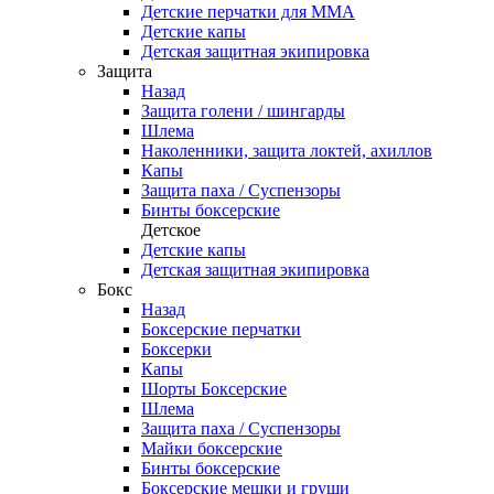
Детские перчатки для ММА
Детские капы
Детская защитная экипировка
Защита
Назад
Защита голени / шингарды
Шлема
Наколенники, защита локтей, ахиллов
Капы
Защита паха / Суспензоры
Бинты боксерские
Детское
Детские капы
Детская защитная экипировка
Бокс
Назад
Боксерские перчатки
Боксерки
Капы
Шорты Боксерские
Шлема
Защита паха / Суспензоры
Майки боксерские
Бинты боксерские
Боксерские мешки и груши