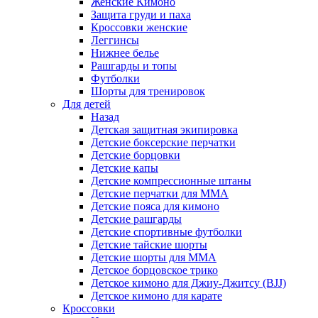
Женские Кимоно
Защита груди и паха
Кроссовки женские
Леггинсы
Нижнее белье
Рашгарды и топы
Футболки
Шорты для тренировок
Для детей
Назад
Детская защитная экипировка
Детские боксерские перчатки
Детские борцовки
Детские капы
Детские компрессионные штаны
Детские перчатки для ММА
Детские пояса для кимоно
Детские рашгарды
Детские спортивные футболки
Детские тайские шорты
Детские шорты для ММА
Детское борцовское трико
Детское кимоно для Джиу-Джитсу (BJJ)
Детское кимоно для карате
Кроссовки