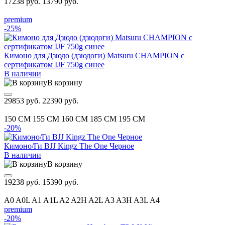
17238 руб.
13790 руб.
premium
-25%
Кимоно для Дзюдо (дзюдоги) Matsuru CHAMPION с
сертификатом IJF 750g синее
В наличии
В корзину
29853 руб.
22390 руб.
150 CM
155 CM
160 CM
185 CM
195 CM
-20%
Кимоно/Ги BJJ Kingz The One Черное
В наличии
В корзину
19238 руб.
15390 руб.
A0
A0L
A1
A1L
A2
A2H
A2L
A3
A3H
A3L
A4
premium
-20%