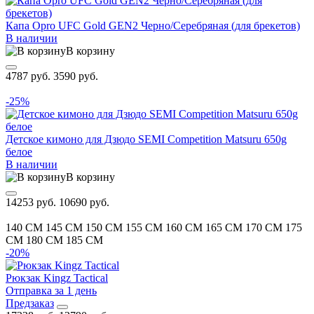
Капа Opro UFC Gold GEN2 Черно/Серебряная (для брекетов)
В наличии
В корзину
4787 руб.
3590 руб.
-25%
Детское кимоно для Дзюдо SEMI Competition Matsuru 650g
белое
В наличии
В корзину
14253 руб.
10690 руб.
140 CM
145 CM
150 CM
155 CM
160 CM
165 CM
170 CM
175
CM
180 CM
185 CM
-20%
Рюкзак Kingz Tactical
Отправка за 1 день
Предзаказ