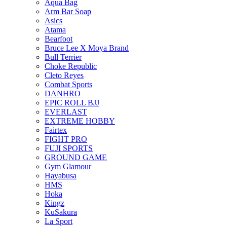
Aqua Bag
Arm Bar Soap
Asics
Atama
Bearfoot
Bruce Lee X Moya Brand
Bull Terrier
Choke Republic
Cleto Reyes
Combat Sports
DANHRO
EPIC ROLL BJJ
EVERLAST
EXTREME HOBBY
Fairtex
FIGHT PRO
FUJI SPORTS
GROUND GAME
Gym Glamour
Hayabusa
HMS
Hoka
Kingz
KuSakura
La Sport