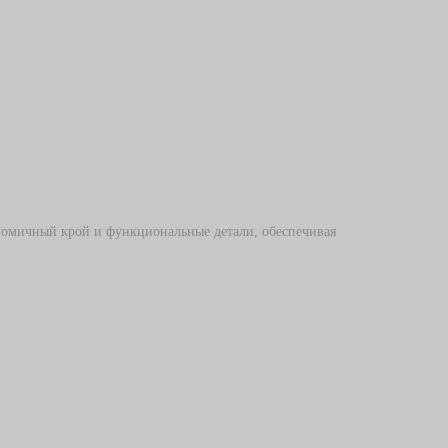
Детская защитная экипировка
Спортивные сумки
Спортивные рюкзаки
ономичный крой и функциональные детали, обеспечивая
их