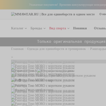
Уважаемые покупатели! Временно консультирующие менеджеры р
О на
Каталог
Бренды
Вид спорта
Новинки
Отзыв
Только оригинальная продукция из Европы и 
Главная
Одежда для единоборств и тренировок
Рашгарды
+
Кимоно
Перчатки
Пояса для кимоно
Рашгарды
Штаны для кимоно
Шорты для
Быстрая отправка
Рашгарды
Компресси
Арт. MW-000326
Рашгард Toso MORO с коротким рукавом
Toso
Оригинальный товар
Компрессионные штаны
Капы
В наличии
Компрессионные шорты
Защита гол
Узнать свой размер
Шорты для ММА/Грэпплинга
Бинты бокс
Тейпы для пальцев
Защита пах