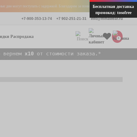
+
е дни могут поступать с задержкой. Благодарим за понимание!
Бесплатная доставка
промокод: tosofree
+7-900-353-13-74
+7 902-251-21-31
info@mmawear.ru
Распродажа
0
 стоимости заказа.*
Перчатки для Тайского бокса
Тайские шорты
Наколенники, защита локтей, ахиллов
Капы
Шлема
Бинты боксерские
Защита голени / шингарды
Детские капы