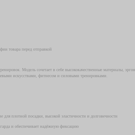
Скакалки
ерчатки для ММА
апы
ащитная экипировка
Женские боксерские перчатки
Детские боксерские перчатки
Детские капы
ени / шингарды
фии товара перед отправкой
и, защита локтей, ахиллов
Кимоно для дзюдо
ренировок. Модель сочетает в себе высококачественные материалы, эрг
а / Суспензоры
Кимоно для детей и начинающ
оевыми искусствами, фитнесом и силовыми тренировками.
ерские
Пояса для дзюдо
Штаны для дзюдо
апы
Защита для дзюдо
ащитная экипировка
Сумки для дзюдо
е для плотной посадки, высокой эластичности и долговечности
шгарда и обеспечивает надёжную фиксацию