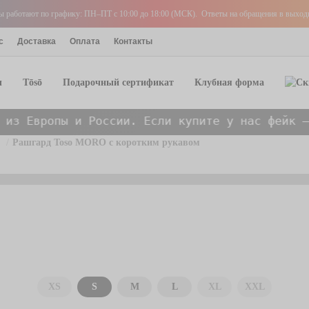
аботают по графику: ПН–ПТ с 10:00 до 18:00 (МСК). Ответы на обращения в выходны
с
Доставка
Оплата
Контакты
ы
Tōsō
Подарочный сертификат
Клубная форма
России. Если купите у нас фейк — вернем
x10
от
Рашгард Toso MORO с коротким рукавом
 ММА
Боксерские перчатки
Боксерки
 ММА/Грэпплинга
Капы
онные штаны
Шорты Боксерские
Шлема
ени / шингарды
Защита паха / Суспензоры
ерские
Майки боксерские
а / Суспензоры
Бинты боксерские
XS
S
M
L
XL
XXL
Боксерские мешки и груши