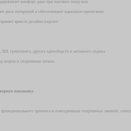
оддерживает комфорт даже при высоких нагрузках
т риск натираний и обеспечивают идеальное прилегание
охраняет яркость дизайна надолго
 BJJ, грэпплинга, других единоборств и активного отдыха.
под шорты и спортивные штаны.
ывернув наизнанку
 функционального тренинга и повседневных спортивных занятий, сочета