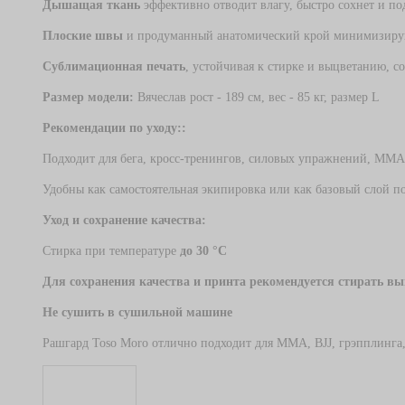
Дышащая ткань
эффективно отводит влагу, быстро сохнет и п
Плоские швы
и продуманный анатомический крой минимизирую
Сублимационная печать
, устойчивая к стирке и выцветанию, с
Размер модели:
Вячеслав рост - 189 см, вес - 85 кг, размер L
Рекомендации по уходу::
Подходит для бега, кросс‑тренингов, силовых упражнений, MMA,
Удобны как самостоятельная экипировка или как базовый слой 
Уход и сохранение качества:
Стирка при температуре
до 30 °C
Для сохранения качества и принта рекомендуется стирать в
Не сушить в сушильной машине
Рашгард Toso Moro отлично подходит для MMA, BJJ, грэпплинга,