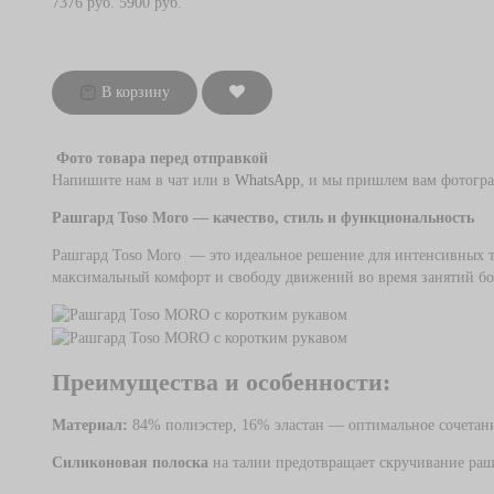
7376 руб.
5900 руб.
Женские Кимоно
Детские п
Рашгарды и топы
Детские к
Шорты для тренировок
Детская з
В корзину
Леггинсы
Детское кимоно для Джиу-Джитсу (BJJ)
Фото товара перед отправкой
Защита гол
Детские пояса для кимоно
Напишите нам в чат или в
WhatsApp
, и мы пришлем вам фотогра
Шлема
Детские рашгарды
Рашгард Toso Moro — качество, стиль и функциональность
Наколенник
Детские шорты для ММА
Капы
Рашгард Toso Moro — это идеальное решение для интенсивных т
Защита пах
максимальный комфорт и свободу движений во время занятий б
Бинты бокс
Экипировка для тренера
Детские к
Преимущества и особенности:
Боксерские лапы и макивары
Детская з
Боксерские мешки и груши
Материал:
84% полиэстер, 16% эластан — оптимальное сочетани
Тренировочные системы (массажеры,
валики, резина)
Силиконовая полоска
на талии предотвращает скручивание ра