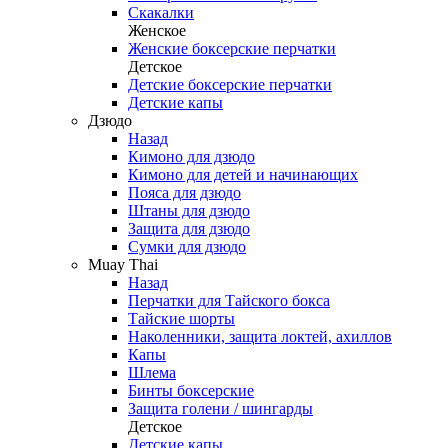
Скакалки
Женское
Женские боксерские перчатки
Детское
Детские боксерские перчатки
Детские капы
Дзюдо
Назад
Кимоно для дзюдо
Кимоно для детей и начинающих
Пояса для дзюдо
Штаны для дзюдо
Защита для дзюдо
Сумки для дзюдо
Muay Thai
Назад
Перчатки для Тайского бокса
Тайские шорты
Наколенники, защита локтей, ахиллов
Капы
Шлема
Бинты боксерские
Защита голени / шингарды
Детское
Детские капы