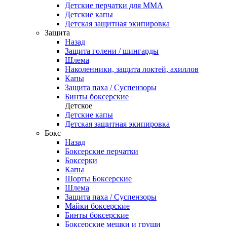
Детские перчатки для ММА
Детские капы
Детская защитная экипировка
Защита
Назад
Защита голени / шингарды
Шлема
Наколенники, защита локтей, ахиллов
Капы
Защита паха / Суспензоры
Бинты боксерские
Детское
Детские капы
Детская защитная экипировка
Бокс
Назад
Боксерские перчатки
Боксерки
Капы
Шорты Боксерские
Шлема
Защита паха / Суспензоры
Майки боксерские
Бинты боксерские
Боксерские мешки и груши