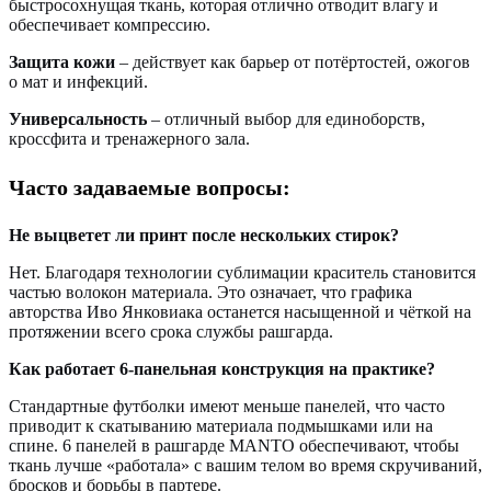
быстросохнущая ткань, которая отлично отводит влагу и
обеспечивает компрессию.
Защита кожи
– действует как барьер от потёртостей, ожогов
о мат и инфекций.
Универсальность
– отличный выбор для единоборств,
кроссфита и тренажерного зала.
Часто задаваемые вопросы:
Не выцветет ли принт после нескольких стирок?
Нет. Благодаря технологии сублимации краситель становится
частью волокон материала. Это означает, что графика
авторства Иво Янковиака останется насыщенной и чёткой на
протяжении всего срока службы рашгарда.
Как работает 6-панельная конструкция на практике?
Стандартные футболки имеют меньше панелей, что часто
приводит к скатыванию материала подмышками или на
спине. 6 панелей в рашгарде MANTO обеспечивают, чтобы
ткань лучше «работала» с вашим телом во время скручиваний,
бросков и борьбы в партере.