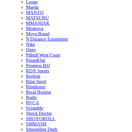
Leone
Maeda
MANTO
MATSURU
MMANIAK
Moskova
Moya Brand
N'Durance Equipment
Nike
Opro
Pitbull West Coast
PoundOut
Progress BJJ
RDX Sports
Reebok
Ring Sport
Ringhorns
Rival Boxing
Rudis
RVCA
Scramble
Shock Doctor
SHOYOROLL
SMMASH
Smuggling Duds