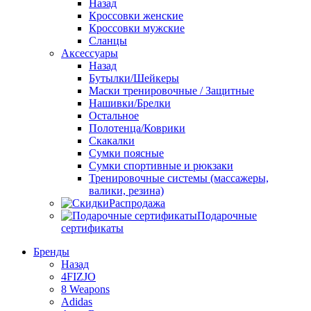
Назад
Кроссовки женские
Кроссовки мужские
Сланцы
Аксессуары
Назад
Бутылки/Шейкеры
Маски тренировочные / Защитные
Нашивки/Брелки
Остальное
Полотенца/Коврики
Скакалки
Сумки поясные
Сумки спортивные и рюкзаки
Тренировочные системы (массажеры,
валики, резина)
Распродажа
Подарочные
сертификаты
Бренды
Назад
4FIZJO
8 Weapons
Adidas