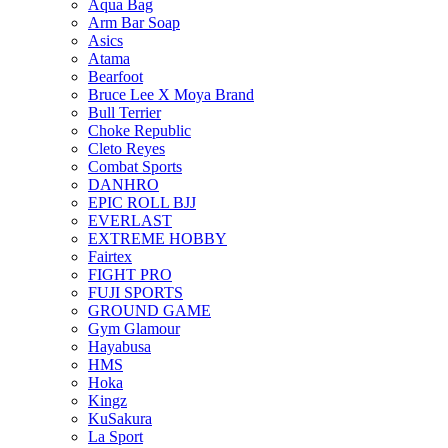
Aqua Bag
Arm Bar Soap
Asics
Atama
Bearfoot
Bruce Lee X Moya Brand
Bull Terrier
Choke Republic
Cleto Reyes
Combat Sports
DANHRO
EPIC ROLL BJJ
EVERLAST
EXTREME HOBBY
Fairtex
FIGHT PRO
FUJI SPORTS
GROUND GAME
Gym Glamour
Hayabusa
HMS
Hoka
Kingz
KuSakura
La Sport