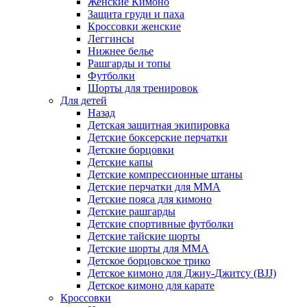
Женские Кимоно
Защита груди и паха
Кроссовки женские
Леггинсы
Нижнее белье
Рашгарды и топы
Футболки
Шорты для тренировок
Для детей
Назад
Детская защитная экипировка
Детские боксерские перчатки
Детские борцовки
Детские капы
Детские компрессионные штаны
Детские перчатки для ММА
Детские пояса для кимоно
Детские рашгарды
Детские спортивные футболки
Детские тайские шорты
Детские шорты для ММА
Детское борцовское трико
Детское кимоно для Джиу-Джитсу (BJJ)
Детское кимоно для карате
Кроссовки