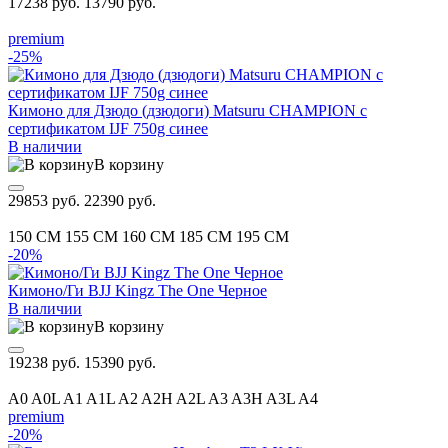
17238 руб.
13790 руб.
premium
-25%
Кимоно для Дзюдо (дзюдоги) Matsuru CHAMPION с
сертификатом IJF 750g синее
В наличии
В корзину
29853 руб.
22390 руб.
150 CM
155 CM
160 CM
185 CM
195 CM
-20%
Кимоно/Ги BJJ Kingz The One Черное
В наличии
В корзину
19238 руб.
15390 руб.
A0
A0L
A1
A1L
A2
A2H
A2L
A3
A3H
A3L
A4
premium
-20%