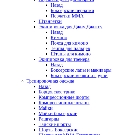
Назад
Боксерские перчатки
Перчатки ММА
Штангетки
Экипировка для Джиу Джитсу
Назад
Кимоно
Пояса для кимоно
Тейпы для пальцев
Штаны для кимоно
Экипировка для тренера
Назад
Боксерские лапы и макивары
Боксерские мешки и груши
Тренировочная одежда
Назад
Борцовское трико
Компрессионные шорты
Компрессионные штаны
Майки
Майки боксерские
Рашгарды
Тайские шорты
Шорты Боксерские