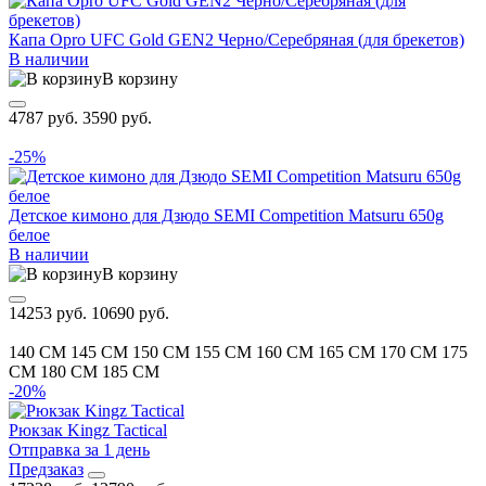
Капа Opro UFC Gold GEN2 Черно/Серебряная (для брекетов)
В наличии
В корзину
4787 руб.
3590 руб.
-25%
Детское кимоно для Дзюдо SEMI Competition Matsuru 650g
белое
В наличии
В корзину
14253 руб.
10690 руб.
140 CM
145 CM
150 CM
155 CM
160 CM
165 CM
170 CM
175
CM
180 CM
185 CM
-20%
Рюкзак Kingz Tactical
Отправка за 1 день
Предзаказ