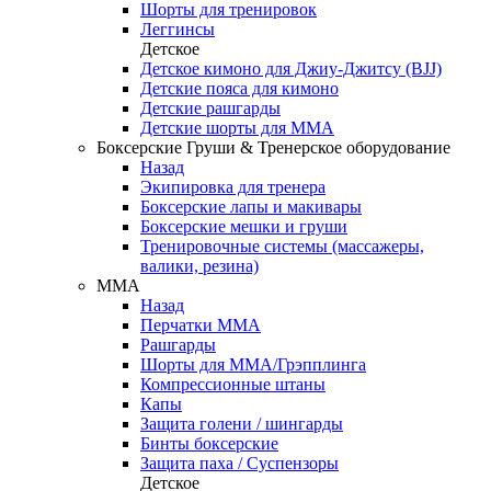
Шорты для тренировок
Леггинсы
Детское
Детское кимоно для Джиу-Джитсу (BJJ)
Детские пояса для кимоно
Детские рашгарды
Детские шорты для ММА
Боксерские Груши & Тренерское оборудование
Назад
Экипировка для тренера
Боксерские лапы и макивары
Боксерские мешки и груши
Тренировочные системы (массажеры,
валики, резина)
ММА
Назад
Перчатки ММА
Рашгарды
Шорты для ММА/Грэпплинга
Компрессионные штаны
Капы
Защита голени / шингарды
Бинты боксерские
Защита паха / Суспензоры
Детское