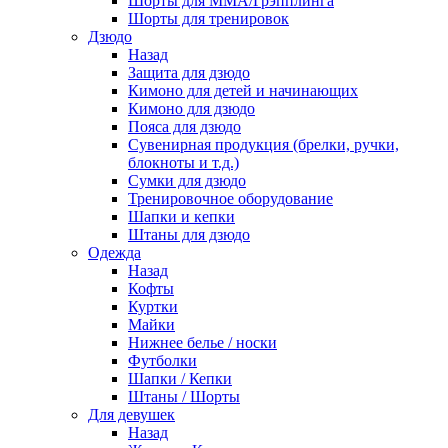
Шорты для ММА/Грэпплинга
Шорты для тренировок
Дзюдо
Назад
Защита для дзюдо
Кимоно для детей и начинающих
Кимоно для дзюдо
Пояса для дзюдо
Сувенирная продукция (брелки, ручки,
блокноты и т.д.)
Сумки для дзюдо
Тренировочное оборудование
Шапки и кепки
Штаны для дзюдо
Одежда
Назад
Кофты
Куртки
Майки
Нижнее белье / носки
Футболки
Шапки / Кепки
Штаны / Шорты
Для девушек
Назад