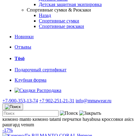
Детская защитная экипировка
Спортивные сумки & Рюкзаки
Назад
Спортивные сумки
Спортивные рюкзаки
Новинки
Отзывы
Tōsō
Подарочный сертификат
Клубная форма
Распродажа
+7-900-353-13-74
+7 902-251-21-31
info@mmawear.ru
кимоно manto
кимоно tatami
перчатки hayabusa
кроссовки asics
рашгард venum
-17%