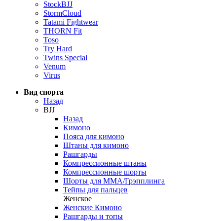
StockBJJ
StormCloud
Tatami Fightwear
THORN Fit
Toso
Try Hard
Twins Special
Venum
Virus
Вид спорта
Назад
BJJ
Назад
Кимоно
Пояса для кимоно
Штаны для кимоно
Рашгарды
Компрессионные штаны
Компрессионные шорты
Шорты для ММА/Грэпплинга
Тейпы для пальцев
Женское
Женские Кимоно
Рашгарды и топы