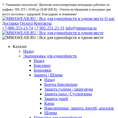
+
Уважаемые покупатели! Временно консультирующие менеджеры работают по
графику: ПН–ПТ с 10:00 до 18:00 (МСК). Ответы на обращения в выходные дни
могут поступать с задержкой. Благодарим за понимание!
О нас
Доставка
Оплата
Контакты
+7-900-353-13-74
+7 902-251-21-31
info@mmawear.ru
Каталог
Назад
Экипировка для единоборств
Назад
Боксерки
Борцовки
Защита / Шлема
Назад
Бинты боксерские
Защита голени / шингарды
Защита паха / Суспензоры
Защита ушей
Капы
Наколенники, защита локтей, ахиллов
Шлема
Перчатки для единоборств