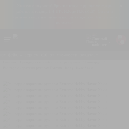
+
Уважаемые покупатели! Временно консультирующие менеджеры
работают по графику: ПН–ПТ с 10:00 до 18:00 (МСК). Ответы на
обращения в выходные дни могут поступать с задержкой. Благодарим за
понимание!
0
с фейк — вернем
x10
от стоимости заказа.*
Главная
Одежда для единоборств и тренировок
Рашгарды
Рашгард с коротким рукавом Extreme Hobby Havoc Хаки
+