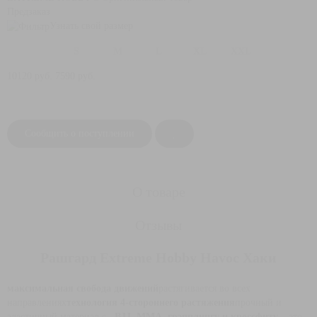
Предзаказ
Узнать свой размер
S
M
L
XL
XXL
10120 руб.
7590 руб.
Сообщить о поступлении
О товаре
Отзывы
Рашгард Extreme Hobby Havoc Хаки
максимальная свобода движений
растягивается во всех
направлениях
технология 4-стороннего растяжения
прочный и
эластичный материал с
.
BJJ, ММА, грэпплингу и кроссфиту
– это