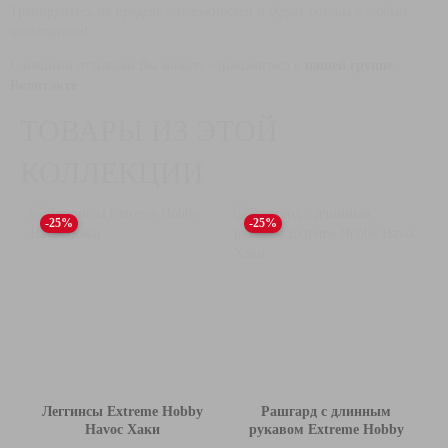
Тренируйтесь на пределе возможностей и будьте готовы к любым
испытаниям!
С нашими отзывами Вы можете ознакомиться в
нашей группе
Вконтакте
ТОВАРЫ ИЗ ЭТОЙ
КОЛЛЕКЦИИ
-25%
-25%
Леггинсы Extreme Hobby
Рашгард с длинным
Havoc Хаки
рукавом Extreme Hobby
Havoc Хаки