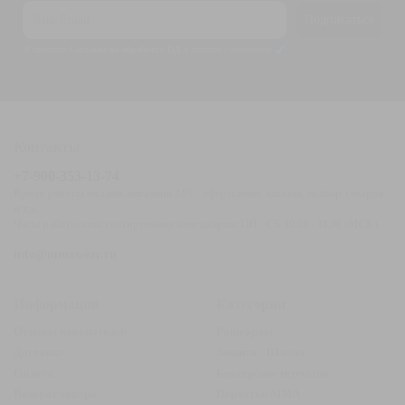
Подписаться
Я прочитал
Согласие на обработку ПД
и согласен с условиями
Контакты
+7-900-353-13-74
Время работы онлайн-магазина 24/7 - оформление заказов, подбор товаров
и т.д.
Часы работы консультирующих менеджеров: ПН - СБ 10.00 - 18.00 (МСК)
info@mmawear.ru
Информация
Категории
Отзывы покупателей
Рашгарды
Доставка
Защита / Шлема
Оплата
Боксерские перчатки
Возврат товара
Перчатки ММА