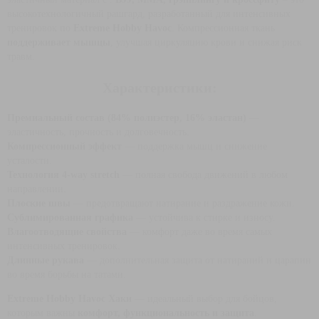
высокотехнологичный рашгард, разработанный для интенсивных
тренировок по
Extreme Hobby Havoc
.
Компрессионная ткань
поддерживает мышцы
, улучшая циркуляцию крови и снижая риск
травм.
Характеристики:
Премиальный состав (84% полиэстер, 16% эластан)
—
эластичность, прочность и долговечность.
Компрессионный эффект
— поддержка мышц и снижение
усталости.
Технология 4-way stretch
— полная свобода движений в любом
направлении.
Плоские швы
— предотвращают натирание и раздражение кожи.
Сублимированная графика
— устойчива к стирке и износу.
Влагоотводящие свойства
— комфорт даже во время самых
интенсивных тренировок.
Длинные рукава
— дополнительная защита от натираний и царапин
во время борьбы на татами.
Extreme Hobby Havoc Хаки
— идеальный выбор для бойцов,
которым важны
комфорт, функциональность и защита
.