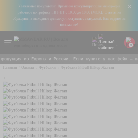
+
Уважаемые покупатели! Временно консультирующие менеджеры
работают по графику: ПН–ПТ с 10:00 до 18:00 (МСК). Ответы на
обращения в выходные дни могут поступать с задержкой. Благодарим за
понимание!
0
одукция из Европы и России. Если купите у нас фейк — ве
Главная
Одежда
Футболки
Футболка Pitbull Hilltop Желтая
+