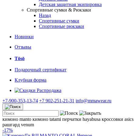
Детская защитная экипировка
Спортивные сумки & Рюкзаки
Назад
Спортивные сумки
Спортивные рюкзаки
Новинки
Отзывы
Tōsō
Подарочный сертификат
Клубная форма
Распродажа
+7-900-353-13-74
+7 902-251-21-31
info@mmawear.ru
кимоно manto
кимоно tatami
перчатки hayabusa
кроссовки asics
рашгард venum
-17%