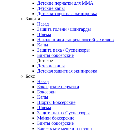
Детские перчатки для ММА
Детские капы
Детская защитная экипировка
Защита
Назад
Защита голени / шингарды
Шлема
Наколенники, защита локтей, ахиллов
Капы
Защита паха / Суспензоры
Бинты боксерские
Детское
Детские капы
Детская защитная экипировка
Бокс
Назад
Боксерские перчатки
Боксерки
Капы
Шорты Боксерские
Шлема
Защита паха / Суспензоры
Майки боксерские
Бинты боксерские
Боксерские мешки и груши