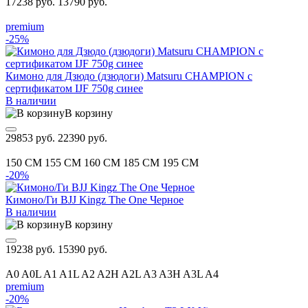
17238 руб.
13790 руб.
premium
-25%
Кимоно для Дзюдо (дзюдоги) Matsuru CHAMPION с
сертификатом IJF 750g синее
В наличии
В корзину
29853 руб.
22390 руб.
150 CM
155 CM
160 CM
185 CM
195 CM
-20%
Кимоно/Ги BJJ Kingz The One Черное
В наличии
В корзину
19238 руб.
15390 руб.
A0
A0L
A1
A1L
A2
A2H
A2L
A3
A3H
A3L
A4
premium
-20%