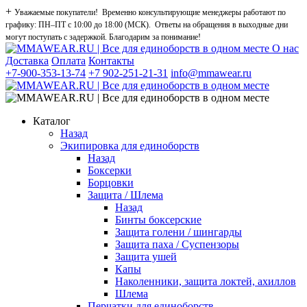
+
Уважаемые покупатели! Временно консультирующие менеджеры работают по
графику: ПН–ПТ с 10:00 до 18:00 (МСК). Ответы на обращения в выходные дни
могут поступать с задержкой. Благодарим за понимание!
О нас
Доставка
Оплата
Контакты
+7-900-353-13-74
+7 902-251-21-31
info@mmawear.ru
Каталог
Назад
Экипировка для единоборств
Назад
Боксерки
Борцовки
Защита / Шлема
Назад
Бинты боксерские
Защита голени / шингарды
Защита паха / Суспензоры
Защита ушей
Капы
Наколенники, защита локтей, ахиллов
Шлема
Перчатки для единоборств