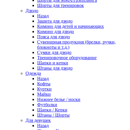
Шорты для ММА/Грэпплинга
Шорты для тренировок
Дзюдо
Назад
Защита для дзюдо
Кимоно для детей и начинающих
Кимоно для дзюдо
Пояса для дзюдо
Сувенирная продукция (брелки, ручки,
блокноты и т.д.)
Сумки для дзюдо
Тренировочное оборудование
Шапки и кепки
Штаны для дзюдо
Одежда
Назад
Кофты
Куртки
Майки
Нижнее белье / носки
Футболки
Шапки / Кепки
Штаны / Шорты
Для девушек
Назад