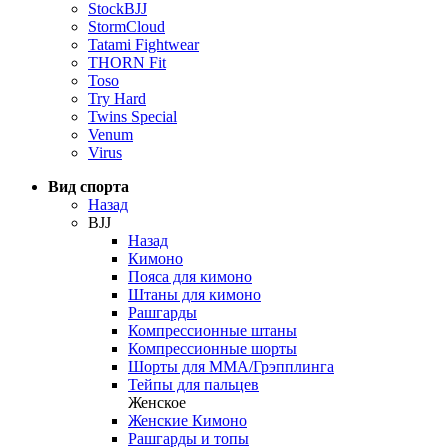
StockBJJ
StormCloud
Tatami Fightwear
THORN Fit
Toso
Try Hard
Twins Special
Venum
Virus
Вид спорта
Назад
BJJ
Назад
Кимоно
Пояса для кимоно
Штаны для кимоно
Рашгарды
Компрессионные штаны
Компрессионные шорты
Шорты для ММА/Грэпплинга
Тейпы для пальцев
Женское
Женские Кимоно
Рашгарды и топы