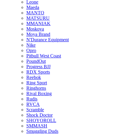
Leone
Maeda
MANTO
MATSURU
MMANIAK
Moskova
Moya Brand
N'Durance Equipment
Nike
Opro
Pitbull West Coast
PoundOut
Progress BJJ
RDX Sports
Reebok
Ring Sport
Ringhorns
Rival Boxing
Rudis
RVCA
Scramble
Shock Doctor
SHOYOROLL
SMMASH
Smuggling Duds