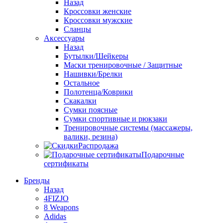
Назад
Кроссовки женские
Кроссовки мужские
Сланцы
Аксессуары
Назад
Бутылки/Шейкеры
Маски тренировочные / Защитные
Нашивки/Брелки
Остальное
Полотенца/Коврики
Скакалки
Сумки поясные
Сумки спортивные и рюкзаки
Тренировочные системы (массажеры,
валики, резина)
Распродажа
Подарочные
сертификаты
Бренды
Назад
4FIZJO
8 Weapons
Adidas