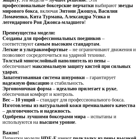
профессиональные боксерские перчатки
выбирают
звезды
мирового бокса
, включая
Энтони Джошуа, Василия
Ломаченко, Кита Турмана, Александра Усика и
легендарного Роя Джонса-младшего
!
Преимущества модели:
Созданы для профессиональных поединков
–
соответствуют
самым высоким стандартам
.
Легкие и ультракомфортные
– не ограничивают движения и
позволяют сосредоточиться на ударной технике.
Толстый многослойный наполнитель из пены
–
обеспечивает
максимальную защиту кистей при сильных
ударах
.
Запатентованная система шнуровки
– гарантирует
надежную фиксацию
и стабильность.
Эргономичная форма
–
идеально прилегает к руке
,
обеспечивая комфорт и контроль.
Вес – 10 унций
– стандарт для профессионального бокса.
Изготовлены из натуральной кожи премиального качества
–
долговечность и надежность
.
Одобрены лучшими боксерами мира
– испытаны и
используются на
высшем уровне
.
Важно!
Перчатки модели
HDE-F
имеют
подкладку из пены высокой