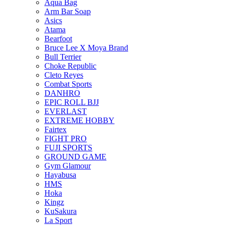
Aqua Bag
Arm Bar Soap
Asics
Atama
Bearfoot
Bruce Lee X Moya Brand
Bull Terrier
Choke Republic
Cleto Reyes
Combat Sports
DANHRO
EPIC ROLL BJJ
EVERLAST
EXTREME HOBBY
Fairtex
FIGHT PRO
FUJI SPORTS
GROUND GAME
Gym Glamour
Hayabusa
HMS
Hoka
Kingz
KuSakura
La Sport