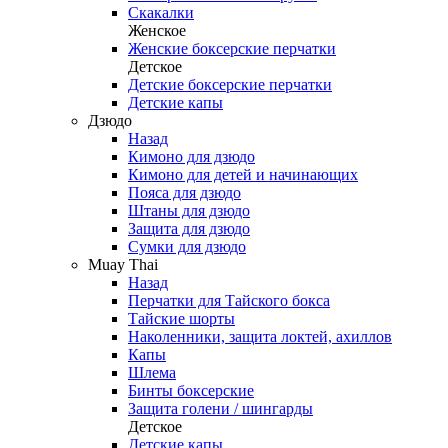
Скакалки
Женское
Женские боксерские перчатки
Детское
Детские боксерские перчатки
Детские капы
Дзюдо
Назад
Кимоно для дзюдо
Кимоно для детей и начинающих
Пояса для дзюдо
Штаны для дзюдо
Защита для дзюдо
Сумки для дзюдо
Muay Thai
Назад
Перчатки для Тайского бокса
Тайские шорты
Наколенники, защита локтей, ахиллов
Капы
Шлема
Бинты боксерские
Защита голени / шингарды
Детское
Детские капы