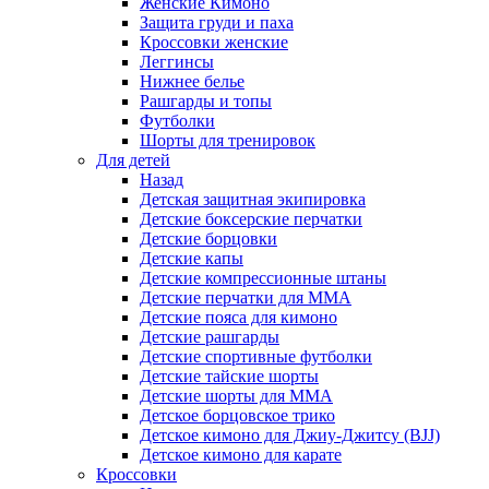
Женские Кимоно
Защита груди и паха
Кроссовки женские
Леггинсы
Нижнее белье
Рашгарды и топы
Футболки
Шорты для тренировок
Для детей
Назад
Детская защитная экипировка
Детские боксерские перчатки
Детские борцовки
Детские капы
Детские компрессионные штаны
Детские перчатки для ММА
Детские пояса для кимоно
Детские рашгарды
Детские спортивные футболки
Детские тайские шорты
Детские шорты для ММА
Детское борцовское трико
Детское кимоно для Джиу-Джитсу (BJJ)
Детское кимоно для карате
Кроссовки