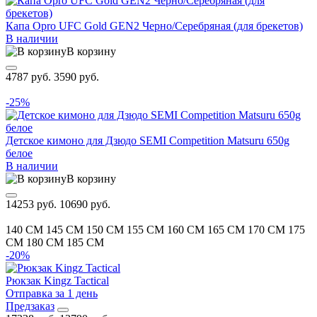
Капа Opro UFC Gold GEN2 Черно/Серебряная (для брекетов)
В наличии
В корзину
4787 руб.
3590 руб.
-25%
Детское кимоно для Дзюдо SEMI Competition Matsuru 650g
белое
В наличии
В корзину
14253 руб.
10690 руб.
140 CM
145 CM
150 CM
155 CM
160 CM
165 CM
170 CM
175
CM
180 CM
185 CM
-20%
Рюкзак Kingz Tactical
Отправка за 1 день
Предзаказ