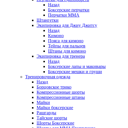
Назад
Боксерские перчатки
Перчатки ММА
Штангетки
Экипировка для Джиу Джитсу
Назад
Кимоно
Пояса для кимоно
Тейпы для пальцев
Штаны для кимоно
Экипировка для тренера
Назад
Боксерские лапы и макивары
Боксерские мешки и груши
Тренировочная одежда
Назад
Борцовское трико
Компрессионные шорты
Компрессионные штаны
Майки
Майки боксерские
Рашгарды
Тайские шорты
Шорты Боксерские