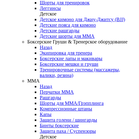
Шорты для тренировок
Леггинсы
Детское
Детское кимоно для Джиу-Джитсу (BJJ)
Детские пояса для кимоно
Детские рашгарды
Детские шорты для ММА
Боксерские Груши & Тренерское оборудование
Назад
Экипировка для тренера
Боксерские лапы и макивары
Боксерские мешки и груши
Тренировочные системы (массажеры,
валики, резина)
ММА
Назад
Перчатки ММА
Рашгарды
Шорты для ММА/Грэпплинга
Компрессионные штаны
Капы
Защита голени / шингарды
Бинты боксерские
Защита паха / Суспензоры
Детское