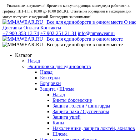
+
Уважаемые покупатели! Временно консультирующие менеджеры работают по
графику: ПН–ПТ с 10:00 до 18:00 (МСК). Ответы на обращения в выходные дни
могут поступать с задержкой. Благодарим за понимание!
О нас
Доставка
Оплата
Контакты
+7-900-353-13-74
+7 902-251-21-31
info@mmawear.ru
Каталог
Назад
Экипировка для единоборств
Назад
Боксерки
Борцовки
Защита / Шлема
Назад
Бинты боксерские
Защита голени / шингарды
Защита паха / Суспензоры
Защита ушей
Капы
Наколенники, защита локтей, ахиллов
Шлема
Перчатки для единоборств