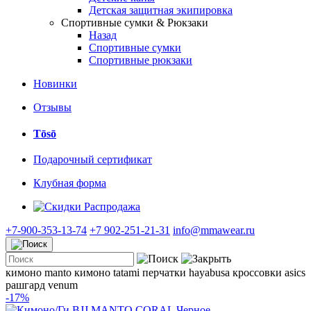
Детская защитная экипировка
Спортивные сумки & Рюкзаки
Назад
Спортивные сумки
Спортивные рюкзаки
Новинки
Отзывы
Tōsō
Подарочный сертификат
Клубная форма
Распродажа
+7-900-353-13-74
+7 902-251-21-31
info@mmawear.ru
кимоно manto
кимоно tatami
перчатки hayabusa
кроссовки asics
рашгард venum
-17%