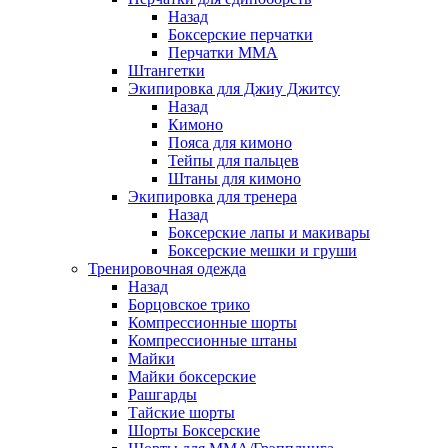
Назад
Боксерские перчатки
Перчатки ММА
Штангетки
Экипировка для Джиу Джитсу
Назад
Кимоно
Пояса для кимоно
Тейпы для пальцев
Штаны для кимоно
Экипировка для тренера
Назад
Боксерские лапы и макивары
Боксерские мешки и груши
Тренировочная одежда
Назад
Борцовское трико
Компрессионные шорты
Компрессионные штаны
Майки
Майки боксерские
Рашгарды
Тайские шорты
Шорты Боксерские