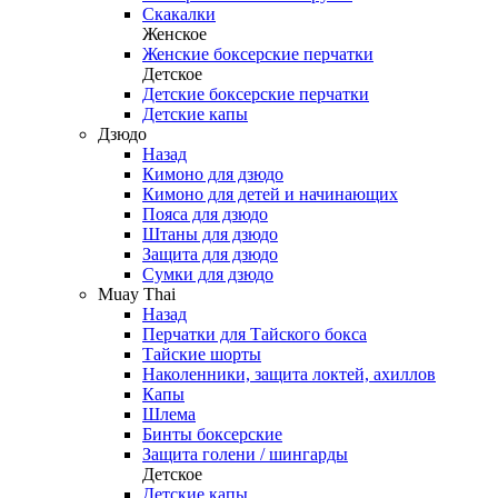
Скакалки
Женское
Женские боксерские перчатки
Детское
Детские боксерские перчатки
Детские капы
Дзюдо
Назад
Кимоно для дзюдо
Кимоно для детей и начинающих
Пояса для дзюдо
Штаны для дзюдо
Защита для дзюдо
Сумки для дзюдо
Muay Thai
Назад
Перчатки для Тайского бокса
Тайские шорты
Наколенники, защита локтей, ахиллов
Капы
Шлема
Бинты боксерские
Защита голени / шингарды
Детское
Детские капы