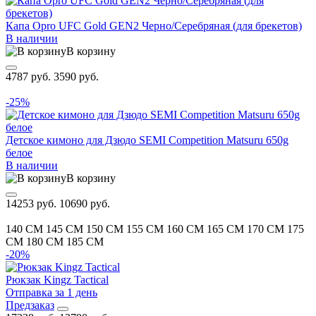
Капа Opro UFC Gold GEN2 Черно/Серебряная (для брекетов)
В наличии
В корзину
4787 руб.
3590 руб.
-25%
Детское кимоно для Дзюдо SEMI Competition Matsuru 650g
белое
В наличии
В корзину
14253 руб.
10690 руб.
140 CM
145 CM
150 CM
155 CM
160 CM
165 CM
170 CM
175
CM
180 CM
185 CM
-20%
Рюкзак Kingz Tactical
Отправка за 1 день
Предзаказ