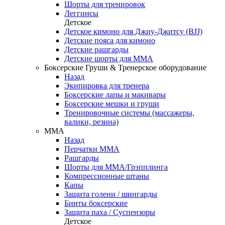
Шорты для тренировок
Леггинсы
Детское
Детское кимоно для Джиу-Джитсу (BJJ)
Детские пояса для кимоно
Детские рашгарды
Детские шорты для ММА
Боксерские Груши & Тренерское оборудование
Назад
Экипировка для тренера
Боксерские лапы и макивары
Боксерские мешки и груши
Тренировочные системы (массажеры,
валики, резина)
ММА
Назад
Перчатки ММА
Рашгарды
Шорты для ММА/Грэпплинга
Компрессионные штаны
Капы
Защита голени / шингарды
Бинты боксерские
Защита паха / Суспензоры
Детское