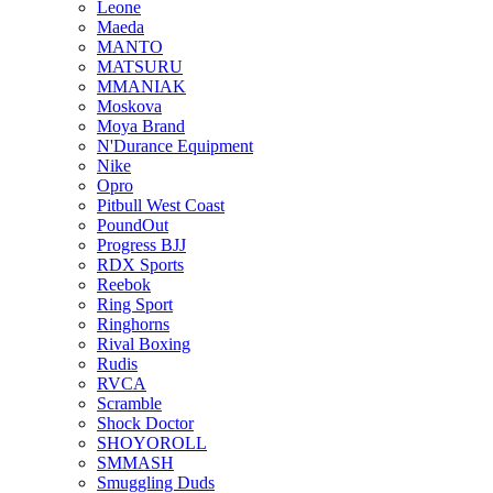
Leone
Maeda
MANTO
MATSURU
MMANIAK
Moskova
Moya Brand
N'Durance Equipment
Nike
Opro
Pitbull West Coast
PoundOut
Progress BJJ
RDX Sports
Reebok
Ring Sport
Ringhorns
Rival Boxing
Rudis
RVCA
Scramble
Shock Doctor
SHOYOROLL
SMMASH
Smuggling Duds