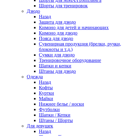
Шорты для ММА/Грэпплинга
Шорты для тренировок
Дзюдо
Назад
Защита для дзюдо
Кимоно для детей и начинающих
Кимоно для дзюдо
Пояса для дзюдо
Сувенирная продукция (брелки, ручки,
блокноты и т.д.)
Сумки для дзюдо
Тренировочное оборудование
Шапки и кепки
Штаны для дзюдо
Одежда
Назад
Кофты
Куртки
Майки
Нижнее белье / носки
Футболки
Шапки / Кепки
Штаны / Шорты
Для девушек
Назад