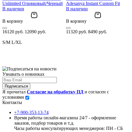
Unlimited Оливковый/Черный
Adesanya Instant Custom Fit
I
В наличии
В наличии
В корзину
В корзину
В
16120 руб.
12090 руб.
11320 руб.
8490 руб.
3
S/M
L/XL
Узнавать о новинках
Подписаться
Я прочитал
Согласие на обработку ПД
и согласен с
условиями
Контакты
+7-900-353-13-74
Время работы онлайн-магазина 24/7 - оформление
заказов, подбор товаров и т.д.
Часы работы консультирующих менеджеров: ПН - СБ