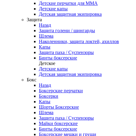
Детские перчатки для ММА
Детские капы
Детская защитная экипировка
Защита
Назад
Защита голени / шингарды
Шлема
Наколенники, защита локтей, ахиллов
Капы
Защита паха / Суспензоры
Бинты боксерские
Детское
Детские капы
Детская защитная экипировка
Бокс
Назад
Боксерские перчатки
Боксерки
Капы
Шорты Боксерские
Шлема
Защита паха / Суспензоры
Майки боксерские
Бинты боксерские
Боксерские мешки и груши