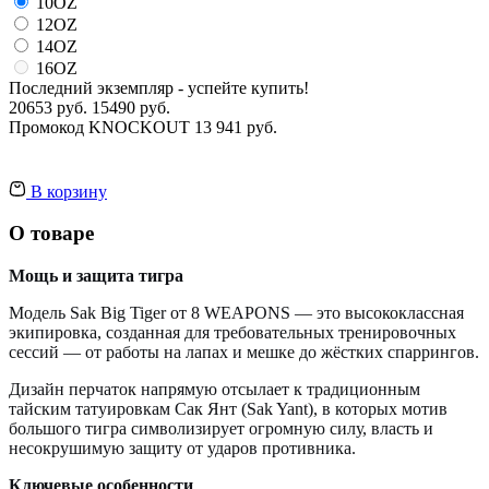
10OZ
12OZ
14OZ
16OZ
Последний экземпляр - успейте купить!
20653 руб.
15490 руб.
Промокод
KNOCKOUT
13 941 руб.
В корзину
О товаре
Мощь и защита тигра
Модель Sak Big Tiger от 8 WEAPONS — это высококлассная
экипировка, созданная для требовательных тренировочных
сессий — от работы на лапах и мешке до жёстких спаррингов.
Дизайн перчаток напрямую отсылает к традиционным
тайским татуировкам Сак Янт (Sak Yant), в которых мотив
большого тигра символизирует огромную силу, власть и
несокрушимую защиту от ударов противника.
Ключевые особенности