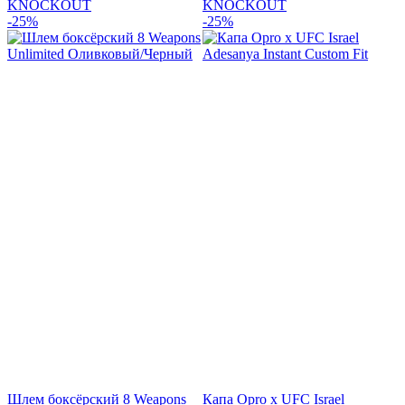
KNOCKOUT
KNOCKOUT
-25%
-25%
Шлем боксёрский 8 Weapons
Капа Opro x UFC Israel
Б