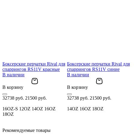
Боксерские перчатки Rival для
Боксерские перчатки Rival для
T
спаррингов RS11V красные
спаррингов RS11V синие
В наличии
В наличии
В корзину
В корзину
В
32738 руб.
21500 руб.
32738 руб.
21500 руб.
2
16OZ-S
12OZ
14OZ
16OZ
14OZ
16OZ
18OZ
18OZ
Рекомендуемые товары