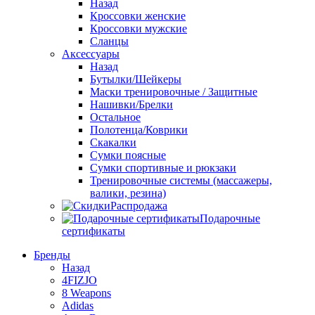
Назад
Кроссовки женские
Кроссовки мужские
Сланцы
Аксессуары
Назад
Бутылки/Шейкеры
Маски тренировочные / Защитные
Нашивки/Брелки
Остальное
Полотенца/Коврики
Скакалки
Сумки поясные
Сумки спортивные и рюкзаки
Тренировочные системы (массажеры,
валики, резина)
Распродажа
Подарочные
сертификаты
Бренды
Назад
4FIZJO
8 Weapons
Adidas