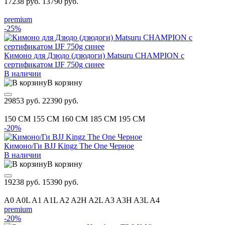
17238 руб.
13790 руб.
premium
-25%
Кимоно для Дзюдо (дзюдоги) Matsuru CHAMPION с
сертификатом IJF 750g синее
В наличии
В корзину
29853 руб.
22390 руб.
150 CM
155 CM
160 CM
185 CM
195 CM
-20%
Кимоно/Ги BJJ Kingz The One Черное
В наличии
В корзину
19238 руб.
15390 руб.
A0
A0L
A1
A1L
A2
A2H
A2L
A3
A3H
A3L
A4
premium
-20%