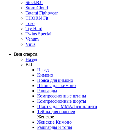
StockBJJ
StormCloud
Tatami Fightwear
THORN Fit
Toso
Try Hard
Twins Special
Venum
Virus
Вид спорта
Назад
BJJ
Назад
Кимоно
Пояса для кимоно
Штаны для кимоно
Рашгарды
Компрессионные штаны
Компрессионные шорты
Шорты для ММА/Грэпплинга
Тейпы для пальцев
Женское
Женские Кимоно
Рашгарды и топы