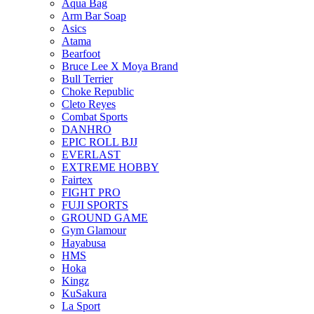
Aqua Bag
Arm Bar Soap
Asics
Atama
Bearfoot
Bruce Lee X Moya Brand
Bull Terrier
Choke Republic
Cleto Reyes
Combat Sports
DANHRO
EPIC ROLL BJJ
EVERLAST
EXTREME HOBBY
Fairtex
FIGHT PRO
FUJI SPORTS
GROUND GAME
Gym Glamour
Hayabusa
HMS
Hoka
Kingz
KuSakura
La Sport