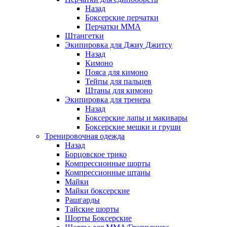
Назад
Боксерские перчатки
Перчатки ММА
Штангетки
Экипировка для Джиу Джитсу
Назад
Кимоно
Пояса для кимоно
Тейпы для пальцев
Штаны для кимоно
Экипировка для тренера
Назад
Боксерские лапы и макивары
Боксерские мешки и груши
Тренировочная одежда
Назад
Борцовское трико
Компрессионные шорты
Компрессионные штаны
Майки
Майки боксерские
Рашгарды
Тайские шорты
Шорты Боксерские