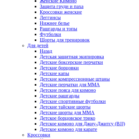
Женские Кимоно
Защита груди и паха
Кроссовки женские
Леггинсы
Нижнее белье
Рашгарды и топы
Футболки
Шорты для тренировок
Для детей
Назад
Детская защитная экипировка
Детские боксерские перчатки
Детские борцовки
Детские капы
Детские компрессионные штаны
Детские перчатки для ММА
Детские пояса для кимоно
Детские рашгарды
Детские спортивные футболки
Детские тайские шорты
Детские шорты для ММА
Детское борцовское трико
Детское кимоно для Джиу-Джитсу (BJJ)
Детское кимоно для карате
Кроссовки