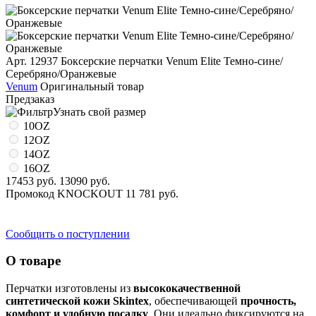
Арт. 12937
Боксерские перчатки Venum Elite Темно-сине/
Серебряно/Оранжевые
Venum
Оригинальный товар
Предзаказ
Узнать свой размер
10OZ
12OZ
14OZ
16OZ
17453 руб.
13090 руб.
Промокод
KNOCKOUT
11 781 руб.
Сообщить о поступлении
О товаре
Перчатки изготовлены из
высококачественной
синтетической кожи Skintex
, обеспечивающей
прочность,
комфорт и удобную посадку
. Они идеально фиксируются на