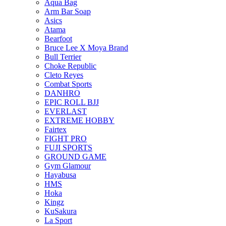
Aqua Bag
Arm Bar Soap
Asics
Atama
Bearfoot
Bruce Lee X Moya Brand
Bull Terrier
Choke Republic
Cleto Reyes
Combat Sports
DANHRO
EPIC ROLL BJJ
EVERLAST
EXTREME HOBBY
Fairtex
FIGHT PRO
FUJI SPORTS
GROUND GAME
Gym Glamour
Hayabusa
HMS
Hoka
Kingz
KuSakura
La Sport