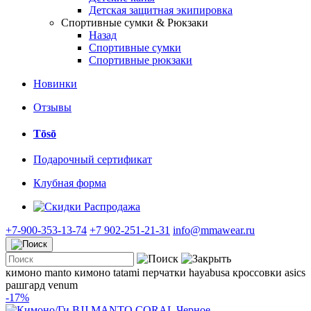
Детская защитная экипировка
Спортивные сумки & Рюкзаки
Назад
Спортивные сумки
Спортивные рюкзаки
Новинки
Отзывы
Tōsō
Подарочный сертификат
Клубная форма
Распродажа
+7-900-353-13-74
+7 902-251-21-31
info@mmawear.ru
кимоно manto
кимоно tatami
перчатки hayabusa
кроссовки asics
рашгард venum
-17%