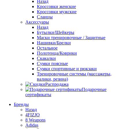
Назад
Кроссовки женские
Кроссовки мужские
Сланцы
Аксессуары
Назад
Бутылки/Шейкеры
Маски тренировочные / Защитные
Нашивки/Брелки
Остальное
Полотенца/Коврики
Скакалки
Сумки поясные
Сумки спортивные и рюкзаки
Тренировочные системы (массажеры,
валики, резина)
Распродажа
Подарочные
сертификаты
Бренды
Назад
4FIZJO
8 Weapons
Adidas