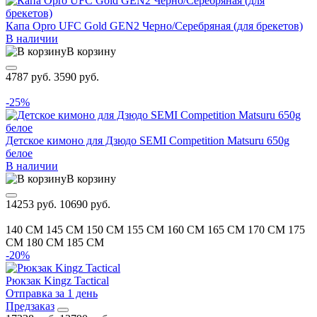
Капа Opro UFC Gold GEN2 Черно/Серебряная (для брекетов)
В наличии
В корзину
4787 руб.
3590 руб.
-25%
Детское кимоно для Дзюдо SEMI Competition Matsuru 650g
белое
В наличии
В корзину
14253 руб.
10690 руб.
140 CM
145 CM
150 CM
155 CM
160 CM
165 CM
170 CM
175
CM
180 CM
185 CM
-20%
Рюкзак Kingz Tactical
Отправка за 1 день
Предзаказ