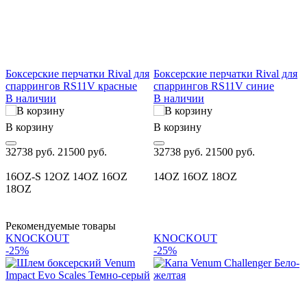
Боксерские перчатки Rival для
Боксерские перчатки Rival для
T
спаррингов RS11V красные
спаррингов RS11V синие
В наличии
В наличии
В корзину
В корзину
В
32738 руб.
21500 руб.
32738 руб.
21500 руб.
2
16OZ-S
12OZ
14OZ
16OZ
14OZ
16OZ
18OZ
18OZ
Рекомендуемые товары
KNOCKOUT
KNOCKOUT
-25%
-25%