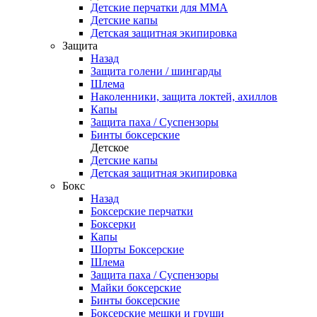
Детские перчатки для ММА
Детские капы
Детская защитная экипировка
Защита
Назад
Защита голени / шингарды
Шлема
Наколенники, защита локтей, ахиллов
Капы
Защита паха / Суспензоры
Бинты боксерские
Детское
Детские капы
Детская защитная экипировка
Бокс
Назад
Боксерские перчатки
Боксерки
Капы
Шорты Боксерские
Шлема
Защита паха / Суспензоры
Майки боксерские
Бинты боксерские
Боксерские мешки и груши