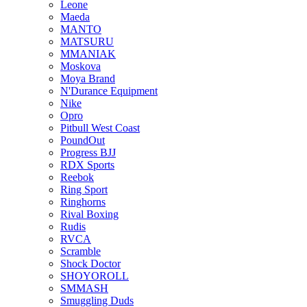
Leone
Maeda
MANTO
MATSURU
MMANIAK
Moskova
Moya Brand
N'Durance Equipment
Nike
Opro
Pitbull West Coast
PoundOut
Progress BJJ
RDX Sports
Reebok
Ring Sport
Ringhorns
Rival Boxing
Rudis
RVCA
Scramble
Shock Doctor
SHOYOROLL
SMMASH
Smuggling Duds