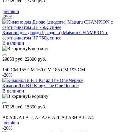
17238 руб.
13790 руб.
premium
-25%
Кимоно для Дзюдо (дзюдоги) Matsuru CHAMPION с
сертификатом IJF 750g синее
В наличии
В корзину
29853 руб.
22390 руб.
150 CM
155 CM
160 CM
185 CM
195 CM
-20%
Кимоно/Ги BJJ Kingz The One Черное
В наличии
В корзину
19238 руб.
15390 руб.
A0
A0L
A1
A1L
A2
A2H
A2L
A3
A3H
A3L
A4
premium
-20%