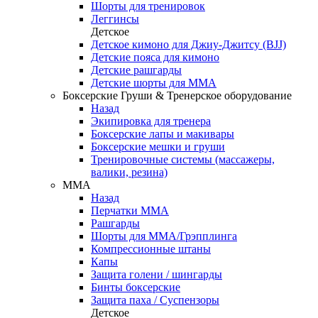
Шорты для тренировок
Леггинсы
Детское
Детское кимоно для Джиу-Джитсу (BJJ)
Детские пояса для кимоно
Детские рашгарды
Детские шорты для ММА
Боксерские Груши & Тренерское оборудование
Назад
Экипировка для тренера
Боксерские лапы и макивары
Боксерские мешки и груши
Тренировочные системы (массажеры,
валики, резина)
ММА
Назад
Перчатки ММА
Рашгарды
Шорты для ММА/Грэпплинга
Компрессионные штаны
Капы
Защита голени / шингарды
Бинты боксерские
Защита паха / Суспензоры
Детское