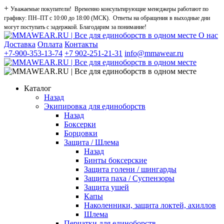
+
Уважаемые покупатели! Временно консультирующие менеджеры работают по
графику: ПН–ПТ с 10:00 до 18:00 (МСК). Ответы на обращения в выходные дни
могут поступать с задержкой. Благодарим за понимание!
О нас
Доставка
Оплата
Контакты
+7-900-353-13-74
+7 902-251-21-31
info@mmawear.ru
Каталог
Назад
Экипировка для единоборств
Назад
Боксерки
Борцовки
Защита / Шлема
Назад
Бинты боксерские
Защита голени / шингарды
Защита паха / Суспензоры
Защита ушей
Капы
Наколенники, защита локтей, ахиллов
Шлема
Перчатки для единоборств