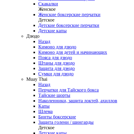
Скакалки
Женское
Женские боксерские перчатки
Детское
Детские боксерские перчатки
Детские капы
Дзюдо
Назад
Кимоно для дзюдо
Кимоно для детей и начинающих
Пояса для дзюдо
Штаны для дзюдо
Защита для дзюдо
Сумки для дзюдо
Muay Thai
Назад
Перчатки для Тайского бокса
Тайские шорты
Наколенники, защита локтей, ахиллов
Капы
Шлема
Бинты боксерские
Защита голени / шингарды
Детское
Детские капы