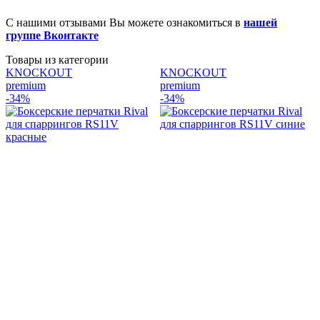
С нашими отзывами Вы можете ознакомиться в
нашей
группе Вконтакте
Товары из категории
KNOCKOUT
KNOCKOUT
premium
premium
p
-34%
-34%