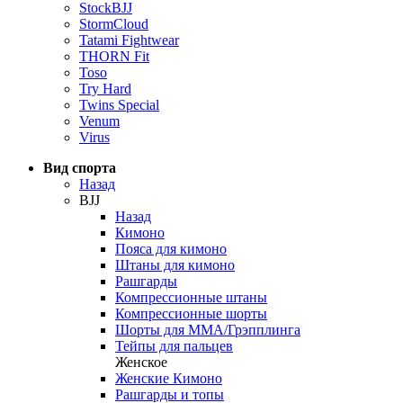
StockBJJ
StormCloud
Tatami Fightwear
THORN Fit
Toso
Try Hard
Twins Special
Venum
Virus
Вид спорта
Назад
BJJ
Назад
Кимоно
Пояса для кимоно
Штаны для кимоно
Рашгарды
Компрессионные штаны
Компрессионные шорты
Шорты для ММА/Грэпплинга
Тейпы для пальцев
Женское
Женские Кимоно
Рашгарды и топы