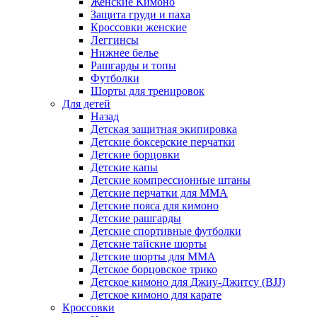
Женские Кимоно
Защита груди и паха
Кроссовки женские
Леггинсы
Нижнее белье
Рашгарды и топы
Футболки
Шорты для тренировок
Для детей
Назад
Детская защитная экипировка
Детские боксерские перчатки
Детские борцовки
Детские капы
Детские компрессионные штаны
Детские перчатки для ММА
Детские пояса для кимоно
Детские рашгарды
Детские спортивные футболки
Детские тайские шорты
Детские шорты для ММА
Детское борцовское трико
Детское кимоно для Джиу-Джитсу (BJJ)
Детское кимоно для карате
Кроссовки