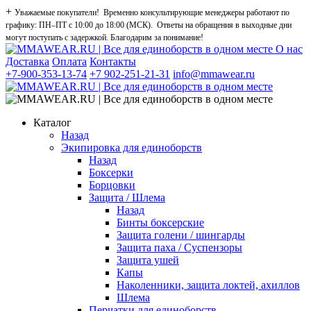
+
Уважаемые покупатели! Временно консультирующие менеджеры работают по
графику: ПН–ПТ с 10:00 до 18:00 (МСК). Ответы на обращения в выходные дни
могут поступать с задержкой. Благодарим за понимание!
О нас
Доставка
Оплата
Контакты
+7-900-353-13-74
+7 902-251-21-31
info@mmawear.ru
Каталог
Назад
Экипировка для единоборств
Назад
Боксерки
Борцовки
Защита / Шлема
Назад
Бинты боксерские
Защита голени / шингарды
Защита паха / Суспензоры
Защита ушей
Капы
Наколенники, защита локтей, ахиллов
Шлема
Перчатки для единоборств