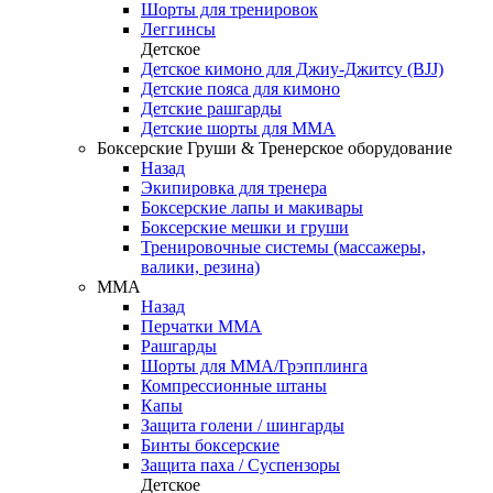
Шорты для тренировок
Леггинсы
Детское
Детское кимоно для Джиу-Джитсу (BJJ)
Детские пояса для кимоно
Детские рашгарды
Детские шорты для ММА
Боксерские Груши & Тренерское оборудование
Назад
Экипировка для тренера
Боксерские лапы и макивары
Боксерские мешки и груши
Тренировочные системы (массажеры,
валики, резина)
ММА
Назад
Перчатки ММА
Рашгарды
Шорты для ММА/Грэпплинга
Компрессионные штаны
Капы
Защита голени / шингарды
Бинты боксерские
Защита паха / Суспензоры
Детское