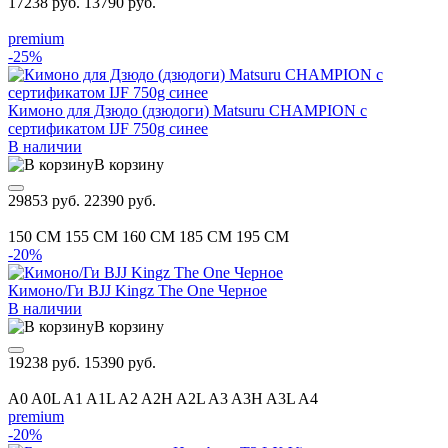
17238 руб.
13790 руб.
premium
-25%
Кимоно для Дзюдо (дзюдоги) Matsuru CHAMPION с
сертификатом IJF 750g синее
В наличии
В корзину
29853 руб.
22390 руб.
150 CM
155 CM
160 CM
185 CM
195 CM
-20%
Кимоно/Ги BJJ Kingz The One Черное
В наличии
В корзину
19238 руб.
15390 руб.
A0
A0L
A1
A1L
A2
A2H
A2L
A3
A3H
A3L
A4
premium
-20%