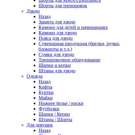
Шорты для ММА/Грэпплинга
Шорты для тренировок
Дзюдо
Назад
Защита для дзюдо
Кимоно для детей и начинающих
Кимоно для дзюдо
Пояса для дзюдо
Сувенирная продукция (брелки, ручки,
блокноты и т.д.)
Сумки для дзюдо
Тренировочное оборудование
Шапки и кепки
Штаны для дзюдо
Одежда
Назад
Кофты
Куртки
Майки
Нижнее белье / носки
Футболки
Шапки / Кепки
Штаны / Шорты
Для девушек
Назад