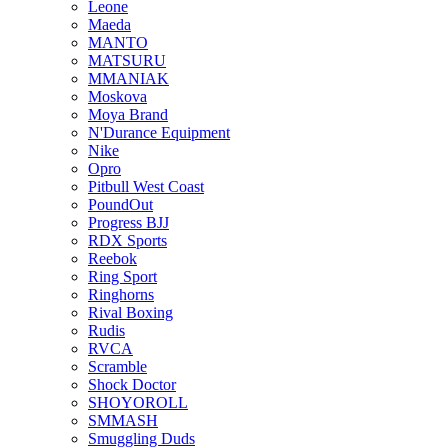
Leone
Maeda
MANTO
MATSURU
MMANIAK
Moskova
Moya Brand
N'Durance Equipment
Nike
Opro
Pitbull West Coast
PoundOut
Progress BJJ
RDX Sports
Reebok
Ring Sport
Ringhorns
Rival Boxing
Rudis
RVCA
Scramble
Shock Doctor
SHOYOROLL
SMMASH
Smuggling Duds