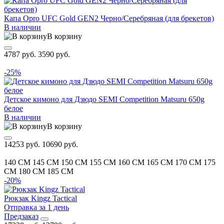
Капа Opro UFC Gold GEN2 Черно/Серебряная (для брекетов)
В наличии
В корзину
4787 руб.
3590 руб.
-25%
Детское кимоно для Дзюдо SEMI Competition Matsuru 650g
белое
В наличии
В корзину
14253 руб.
10690 руб.
140 CM
145 CM
150 CM
155 CM
160 CM
165 CM
170 CM
175
CM
180 CM
185 CM
-20%
Рюкзак Kingz Tactical
Отправка за 1 день
Предзаказ