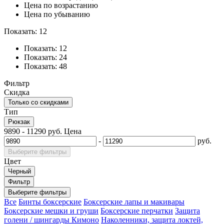
Цена по возрастанию
Цена по убыванию
Показать: 12
Показать: 12
Показать: 24
Показать: 48
Фильтр
Скидка
Только со cкидками
Тип
Рюкзак
9890
-
11290
руб.
Цена
-
руб.
Выберите фильтры
Цвет
Черный
Фильтр
Выберите фильтры
Все
Бинты боксерские
Боксерские лапы и макивары
Боксерские мешки и груши
Боксерские перчатки
Защита
голени / шингарды
Кимоно
Наколенники, защита локтей,