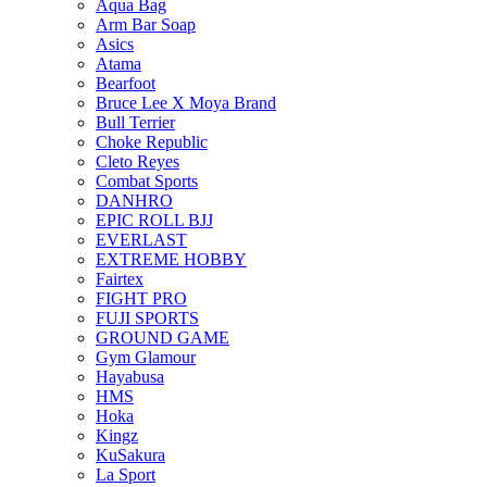
Aqua Bag
Arm Bar Soap
Asics
Atama
Bearfoot
Bruce Lee X Moya Brand
Bull Terrier
Choke Republic
Cleto Reyes
Combat Sports
DANHRO
EPIC ROLL BJJ
EVERLAST
EXTREME HOBBY
Fairtex
FIGHT PRO
FUJI SPORTS
GROUND GAME
Gym Glamour
Hayabusa
HMS
Hoka
Kingz
KuSakura
La Sport