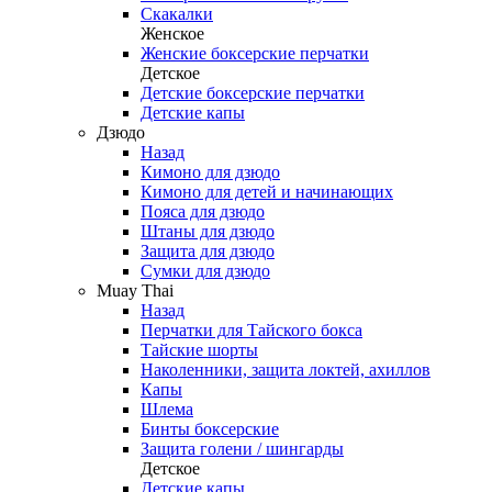
Скакалки
Женское
Женские боксерские перчатки
Детское
Детские боксерские перчатки
Детские капы
Дзюдо
Назад
Кимоно для дзюдо
Кимоно для детей и начинающих
Пояса для дзюдо
Штаны для дзюдо
Защита для дзюдо
Сумки для дзюдо
Muay Thai
Назад
Перчатки для Тайского бокса
Тайские шорты
Наколенники, защита локтей, ахиллов
Капы
Шлема
Бинты боксерские
Защита голени / шингарды
Детское
Детские капы