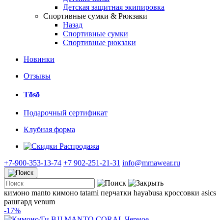
Детская защитная экипировка
Спортивные сумки & Рюкзаки
Назад
Спортивные сумки
Спортивные рюкзаки
Новинки
Отзывы
Tōsō
Подарочный сертификат
Клубная форма
Распродажа
+7-900-353-13-74
+7 902-251-21-31
info@mmawear.ru
кимоно manto
кимоно tatami
перчатки hayabusa
кроссовки asics
рашгард venum
-17%