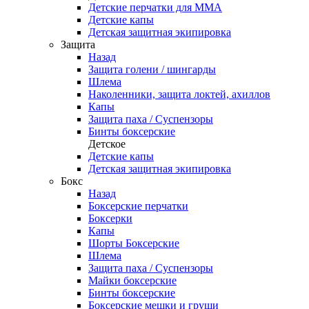
Детские перчатки для ММА
Детские капы
Детская защитная экипировка
Защита
Назад
Защита голени / шингарды
Шлема
Наколенники, защита локтей, ахиллов
Капы
Защита паха / Суспензоры
Бинты боксерские
Детское
Детские капы
Детская защитная экипировка
Бокс
Назад
Боксерские перчатки
Боксерки
Капы
Шорты Боксерские
Шлема
Защита паха / Суспензоры
Майки боксерские
Бинты боксерские
Боксерские мешки и груши