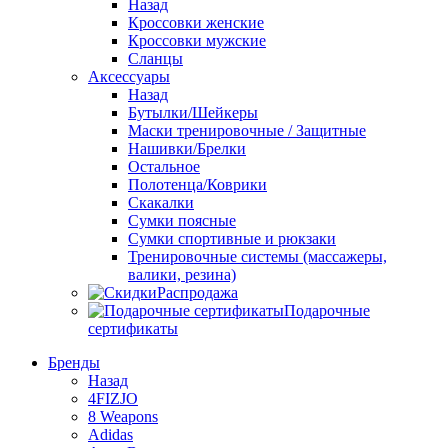
Назад
Кроссовки женские
Кроссовки мужские
Сланцы
Аксессуары
Назад
Бутылки/Шейкеры
Маски тренировочные / Защитные
Нашивки/Брелки
Остальное
Полотенца/Коврики
Скакалки
Сумки поясные
Сумки спортивные и рюкзаки
Тренировочные системы (массажеры,
валики, резина)
Распродажа
Подарочные
сертификаты
Бренды
Назад
4FIZJO
8 Weapons
Adidas