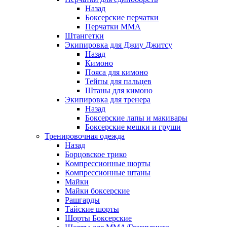
Назад
Боксерские перчатки
Перчатки ММА
Штангетки
Экипировка для Джиу Джитсу
Назад
Кимоно
Пояса для кимоно
Тейпы для пальцев
Штаны для кимоно
Экипировка для тренера
Назад
Боксерские лапы и макивары
Боксерские мешки и груши
Тренировочная одежда
Назад
Борцовское трико
Компрессионные шорты
Компрессионные штаны
Майки
Майки боксерские
Рашгарды
Тайские шорты
Шорты Боксерские