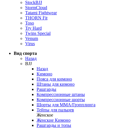
StockBJJ
StormCloud
Tatami Fightwear
THORN Fit
Toso
Try Hard
Twins Special
Venum
Virus
Вид спорта
Назад
BJJ
Назад
Кимоно
Пояса для кимоно
Штаны для кимоно
Рашгарды
Компрессионные штаны
Компрессионные шорты
Шорты для ММА/Грэпплинга
Тейпы для пальцев
Женское
Женские Кимоно
Рашгарды и топы