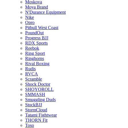
Moskova
Moya Brand
N'Durance Equipment
Nike
Opro
Pitbull West Coast
PoundOut
Progress BJJ
RDX Sports
Reebok
Ring Sport
Ringhorns
Rival Boxing
Rudis
RVCA
Scramble
Shock Doctor
SHOYOROLL
SMMASH
Smuggling Duds
StockBJJ
StormCloud
Tatami Fightwear
THORN Fit
Toso