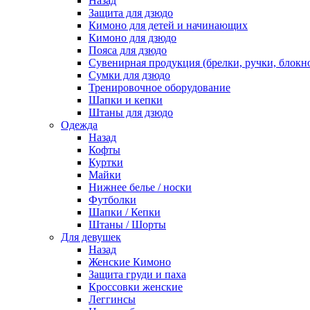
Назад
Защита для дзюдо
Кимоно для детей и начинающих
Кимоно для дзюдо
Пояса для дзюдо
Сувенирная продукция (брелки, ручки, блокно
Сумки для дзюдо
Тренировочное оборудование
Шапки и кепки
Штаны для дзюдо
Одежда
Назад
Кофты
Куртки
Майки
Нижнее белье / носки
Футболки
Шапки / Кепки
Штаны / Шорты
Для девушек
Назад
Женские Кимоно
Защита груди и паха
Кроссовки женские
Леггинсы