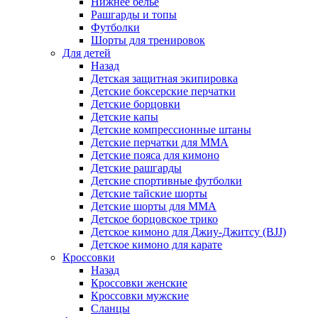
Нижнее белье
Рашгарды и топы
Футболки
Шорты для тренировок
Для детей
Назад
Детская защитная экипировка
Детские боксерские перчатки
Детские борцовки
Детские капы
Детские компрессионные штаны
Детские перчатки для ММА
Детские пояса для кимоно
Детские рашгарды
Детские спортивные футболки
Детские тайские шорты
Детские шорты для ММА
Детское борцовское трико
Детское кимоно для Джиу-Джитсу (BJJ)
Детское кимоно для карате
Кроссовки
Назад
Кроссовки женские
Кроссовки мужские
Сланцы