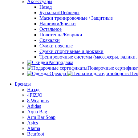
Аксессуары
Назад
Бутылки/Шейкеры
Маски тренировочные / Защитные
Нашивки/Брелки
Остальное
Полотенца/Коврики
Скакалки
Сумки поясные
Сумки спортивные и рюкзаки
Тренировочные системы (массажеры, валики, 
Распродажа
Подарочные сертифика
Одежда
Пер
Бренды
Назад
4FIZJO
8 Weapons
Adidas
Aqua Bag
Arm Bar Soap
Asics
Atama
Bearfoot