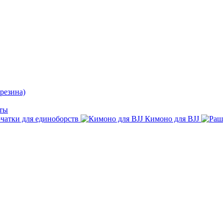
резина)
ты
чатки для единоборств
Кимоно для BJJ