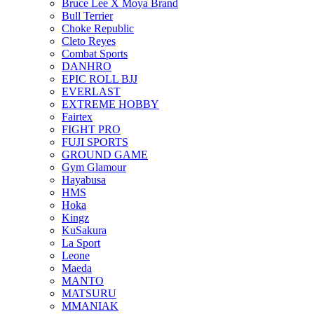
Bruce Lee X Moya Brand
Bull Terrier
Choke Republic
Cleto Reyes
Combat Sports
DANHRO
EPIC ROLL BJJ
EVERLAST
EXTREME HOBBY
Fairtex
FIGHT PRO
FUJI SPORTS
GROUND GAME
Gym Glamour
Hayabusa
HMS
Hoka
Kingz
KuSakura
La Sport
Leone
Maeda
MANTO
MATSURU
MMANIAK