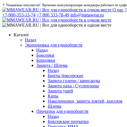
+
Уважаемые покупатели! Временно консультирующие менеджеры работают по графику
О нас
Д
+7-900-353-13-74
+7 800 333-78-49
info@mmawear.ru
Каталог
Назад
Экипировка для единоборств
Назад
Боксерки
Борцовки
Защита / Шлема
Назад
Бинты боксерские
Защита голени / шингарды
Защита паха / Суспензоры
Защита ушей
Капы
Наколенники, защита локтей, ахиллов
Шлема
Перчатки для единоборств
Назад
Боксерские перчатки
Перчатки ММА