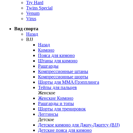
Try Hard
Twins Special
Venum
Virus
Вид спорта
Назад
BJJ
Назад
Кимоно
Пояса для кимоно
Штаны для кимоно
Рашгарды
Компрессионные штаны
Компрессионные шорты
Шорты для ММА/Грэпплинга
Тейпы для пальцев
Женское
Женские Кимоно
Рашгарды и топы
Шорты для тренировок
Леггинсы
Детское
Детское кимоно для Джиу-Джитсу (BJJ)
Детские пояса для кимоно