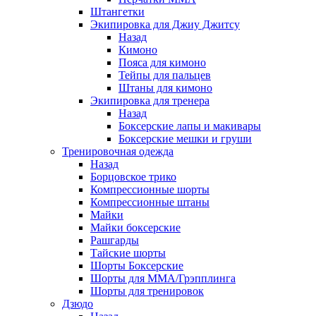
Штангетки
Экипировка для Джиу Джитсу
Назад
Кимоно
Пояса для кимоно
Тейпы для пальцев
Штаны для кимоно
Экипировка для тренера
Назад
Боксерские лапы и макивары
Боксерские мешки и груши
Тренировочная одежда
Назад
Борцовское трико
Компрессионные шорты
Компрессионные штаны
Майки
Майки боксерские
Рашгарды
Тайские шорты
Шорты Боксерские
Шорты для ММА/Грэпплинга
Шорты для тренировок
Дзюдо