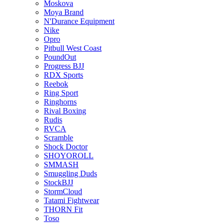
Moskova
Moya Brand
N'Durance Equipment
Nike
Opro
Pitbull West Coast
PoundOut
Progress BJJ
RDX Sports
Reebok
Ring Sport
Ringhorns
Rival Boxing
Rudis
RVCA
Scramble
Shock Doctor
SHOYOROLL
SMMASH
Smuggling Duds
StockBJJ
StormCloud
Tatami Fightwear
THORN Fit
Toso