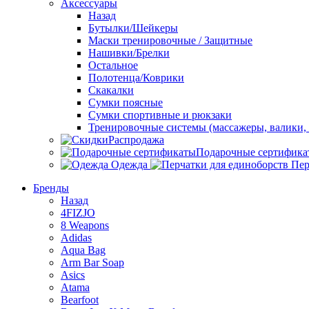
Аксессуары
Назад
Бутылки/Шейкеры
Маски тренировочные / Защитные
Нашивки/Брелки
Остальное
Полотенца/Коврики
Скакалки
Сумки поясные
Сумки спортивные и рюкзаки
Тренировочные системы (массажеры, валики, 
Распродажа
Подарочные сертифика
Одежда
Пер
Бренды
Назад
4FIZJO
8 Weapons
Adidas
Aqua Bag
Arm Bar Soap
Asics
Atama
Bearfoot