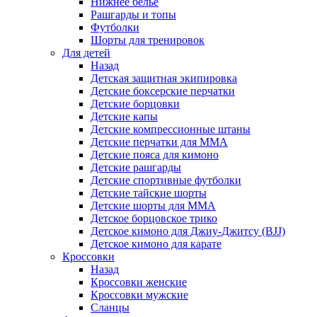
Нижнее белье
Рашгарды и топы
Футболки
Шорты для тренировок
Для детей
Назад
Детская защитная экипировка
Детские боксерские перчатки
Детские борцовки
Детские капы
Детские компрессионные штаны
Детские перчатки для ММА
Детские пояса для кимоно
Детские рашгарды
Детские спортивные футболки
Детские тайские шорты
Детские шорты для ММА
Детское борцовское трико
Детское кимоно для Джиу-Джитсу (BJJ)
Детское кимоно для карате
Кроссовки
Назад
Кроссовки женские
Кроссовки мужские
Сланцы