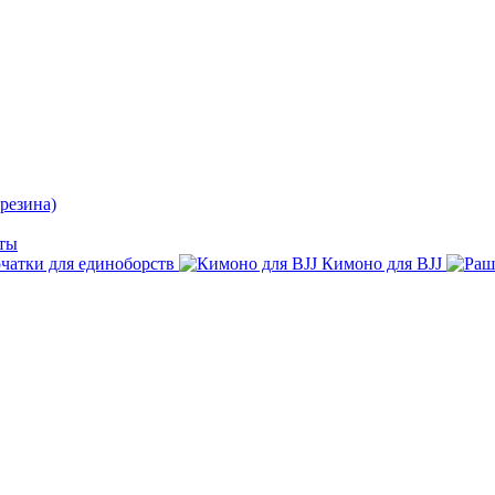
резина)
ты
чатки для единоборств
Кимоно для BJJ