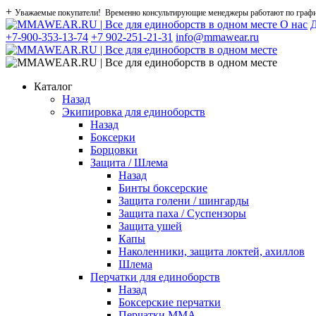
+
Уважаемые покупатели! Временно консультирующие менеджеры работают по графику
О нас
Д
+7-900-353-13-74
+7 902-251-21-31
info@mmawear.ru
Каталог
Назад
Экипировка для единоборств
Назад
Боксерки
Борцовки
Защита / Шлема
Назад
Бинты боксерские
Защита голени / шингарды
Защита паха / Суспензоры
Защита ушей
Капы
Наколенники, защита локтей, ахиллов
Шлема
Перчатки для единоборств
Назад
Боксерские перчатки
Перчатки ММА