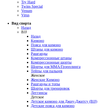
Try Hard
Twins Special
Venum
Virus
Вид спорта
Назад
BJJ
Назад
Кимоно
Пояса для кимоно
Штаны для кимоно
Рашгарды
Компрессионные штаны
Компрессионные шорты
Шорты для ММА/Грэпплинга
Тейпы для пальцев
Женское
Женские Кимоно
Рашгарды и топы
Шорты для тренировок
Леггинсы
Детское
Детское кимоно для Джиу-Джитсу (BJJ)
Детские пояса для кимоно