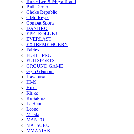
Bruce Lee X Moya Brand
Bull Terrier
Choke Republic
Cleto Reyes
Combat Sports
DANHRO
EPIC ROLL BJJ
EVERLAST
EXTREME HOBBY
Fairtex
FIGHT PRO
FUJI SPORTS
GROUND GAME
Gym Glamour
Hayabusa
HMS
Hoka
Kingz
KuSakura
La Sport
Leone
Maeda
MANTO
MATSURU
MMANIAK