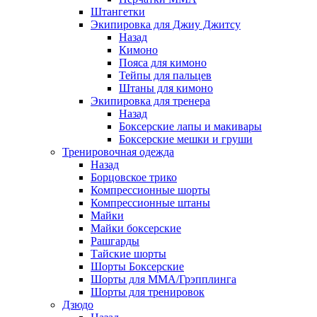
Штангетки
Экипировка для Джиу Джитсу
Назад
Кимоно
Пояса для кимоно
Тейпы для пальцев
Штаны для кимоно
Экипировка для тренера
Назад
Боксерские лапы и макивары
Боксерские мешки и груши
Тренировочная одежда
Назад
Борцовское трико
Компрессионные шорты
Компрессионные штаны
Майки
Майки боксерские
Рашгарды
Тайские шорты
Шорты Боксерские
Шорты для ММА/Грэпплинга
Шорты для тренировок
Дзюдо