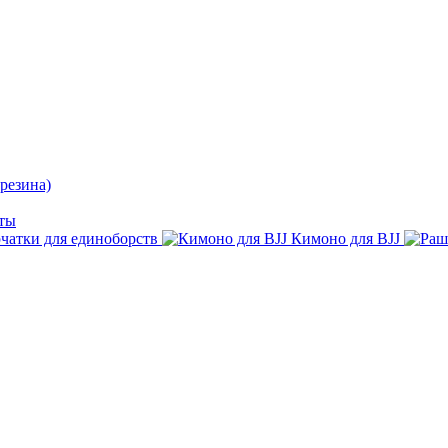
резина)
ты
чатки для единоборств
Кимоно для BJJ