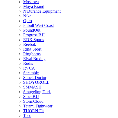
Moskova
Moya Brand
N'Durance Equipment
Nike
Opro
Pitbull West Coast
PoundOut
Progress BJJ
RDX Sports
Reebok
Ring Sport
Ringhorns
Rival Boxing
Rudis
RVCA
Scramble
Shock Doctor
SHOYOROLL
SMMASH
Smuggling Duds
StockBJJ
StormCloud
Tatami Fightwear
THORN Fit
Toso