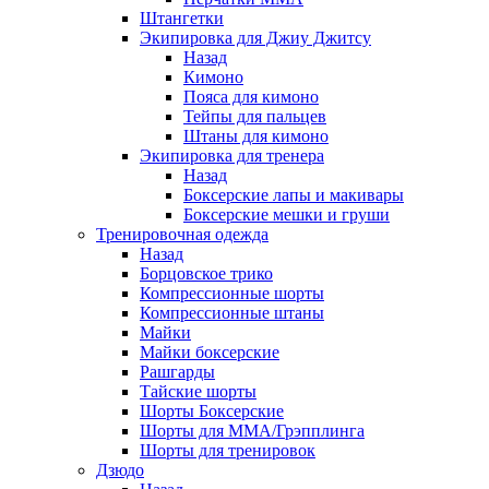
Штангетки
Экипировка для Джиу Джитсу
Назад
Кимоно
Пояса для кимоно
Тейпы для пальцев
Штаны для кимоно
Экипировка для тренера
Назад
Боксерские лапы и макивары
Боксерские мешки и груши
Тренировочная одежда
Назад
Борцовское трико
Компрессионные шорты
Компрессионные штаны
Майки
Майки боксерские
Рашгарды
Тайские шорты
Шорты Боксерские
Шорты для ММА/Грэпплинга
Шорты для тренировок
Дзюдо