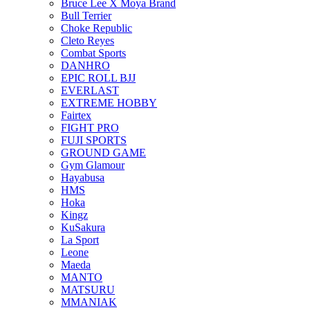
Bruce Lee X Moya Brand
Bull Terrier
Choke Republic
Cleto Reyes
Combat Sports
DANHRO
EPIC ROLL BJJ
EVERLAST
EXTREME HOBBY
Fairtex
FIGHT PRO
FUJI SPORTS
GROUND GAME
Gym Glamour
Hayabusa
HMS
Hoka
Kingz
KuSakura
La Sport
Leone
Maeda
MANTO
MATSURU
MMANIAK