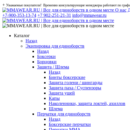
+
Уважаемые покупатели! Временно консультирующие менеджеры работают по графику
О нас
Д
+7-900-353-13-74
+7 902-251-21-31
info@mmawear.ru
Каталог
Назад
Экипировка для единоборств
Назад
Боксерки
Борцовки
Защита / Шлема
Назад
Бинты боксерские
Защита голени / шингарды
Защита паха / Суспензоры
Защита ушей
Капы
Наколенники, защита локтей, ахиллов
Шлема
Перчатки для единоборств
Назад
Боксерские перчатки
Перчатки ММА