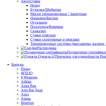
Аксессуары
Назад
Бутылки/Шейкеры
Маски тренировочные / Защитные
Нашивки/Брелки
Остальное
Полотенца/Коврики
Скакалки
Сумки поясные
Сумки спортивные и рюкзаки
Тренировочные системы (массажеры, валики, 
Распродажа
Подарочные сертифика
Одежда
Пер
Бренды
Назад
4FIZJO
8 Weapons
Adidas
Aqua Bag
Arm Bar Soap
Asics
Atama
Bearfoot