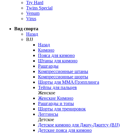
Try Hard
Twins Special
Venum
Virus
Вид спорта
Назад
BJJ
Назад
Кимоно
Пояса для кимоно
Штаны для кимоно
Рашгарды
Компрессионные штаны
Компрессионные шорты
Шорты для ММА/Грэпплинга
Тейпы для пальцев
Женское
Женские Кимоно
Рашгарды и топы
Шорты для тренировок
Леггинсы
Детское
Детское кимоно для Джиу-Джитсу (BJJ)
Детские пояса для кимоно