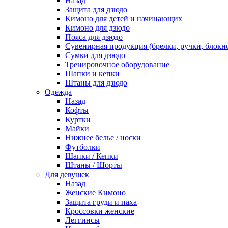
Назад
Защита для дзюдо
Кимоно для детей и начинающих
Кимоно для дзюдо
Пояса для дзюдо
Сувенирная продукция (брелки, ручки, блокно
Сумки для дзюдо
Тренировочное оборудование
Шапки и кепки
Штаны для дзюдо
Одежда
Назад
Кофты
Куртки
Майки
Нижнее белье / носки
Футболки
Шапки / Кепки
Штаны / Шорты
Для девушек
Назад
Женские Кимоно
Защита груди и паха
Кроссовки женские
Леггинсы