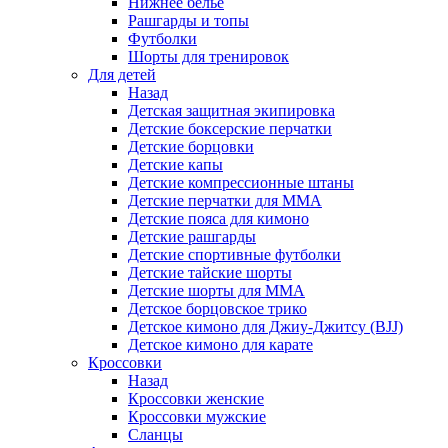
Нижнее белье
Рашгарды и топы
Футболки
Шорты для тренировок
Для детей
Назад
Детская защитная экипировка
Детские боксерские перчатки
Детские борцовки
Детские капы
Детские компрессионные штаны
Детские перчатки для ММА
Детские пояса для кимоно
Детские рашгарды
Детские спортивные футболки
Детские тайские шорты
Детские шорты для ММА
Детское борцовское трико
Детское кимоно для Джиу-Джитсу (BJJ)
Детское кимоно для карате
Кроссовки
Назад
Кроссовки женские
Кроссовки мужские
Сланцы