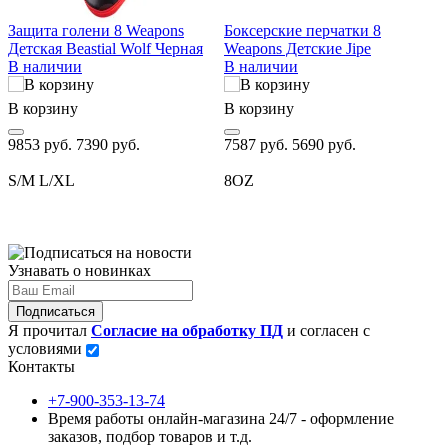
Л
Защита голени 8 Weapons
Боксерские перчатки 8
G
Детская Beastial Wolf Черная
Weapons Детские Jipe
О
В наличии
В наличии
В
В корзину
В корзину
6
9853 руб.
7390 руб.
7587 руб.
5690 руб.
1
S/M
L/XL
8OZ
Узнавать о новинках
Подписаться
Я прочитал
Согласие на обработку ПД
и согласен с
условиями
Контакты
+7-900-353-13-74
Время работы онлайн-магазина 24/7 - оформление
заказов, подбор товаров и т.д.