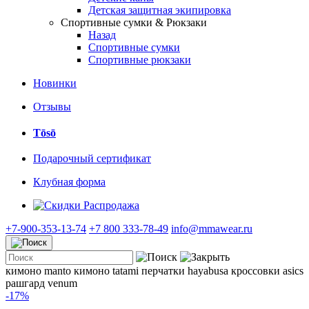
Детская защитная экипировка
Спортивные сумки & Рюкзаки
Назад
Спортивные сумки
Спортивные рюкзаки
Новинки
Отзывы
Tōsō
Подарочный сертификат
Клубная форма
Распродажа
+7-900-353-13-74
+7 800 333-78-49
info@mmawear.ru
кимоно manto
кимоно tatami
перчатки hayabusa
кроссовки asics
рашгард venum
-17%