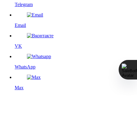
Telegram
Email
VK
WhatsApp
Max
Этот сайт использует файлы cookie с целью повышения
удобства для пользователя, а именно — дополнения
функциями социальных сетей, статистического анализа и
выбора сторонних сервисов. Более подробную информацию
см. на странице
Политика конфиденциальности
.
Мы изменили политику возвратов, пожалуйста, ознакомьтесь
с новой редакцией оферты по ссылке: https://mmawear.ru/return-
add