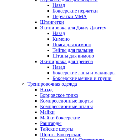
Назад
Боксерские перчатки
Перчатки ММА
Штангетки
Экипировка для Джиу Джитсу
Назад
Кимоно
Пояса для кимоно
Тейпы для пальцев
Штаны для кимоно
Экипировка для тренера
Назад
Боксерские лапы и макивары
Боксерские мешки и груши
Тренировочная одежда
Назад
Борцовское трико
Компрессионные шорты
Компрессионные штаны
Майки
Майки боксерские
Рашгарды
Тайские шорты
Шорты Боксерские