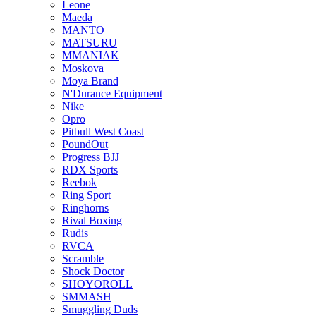
Leone
Maeda
MANTO
MATSURU
MMANIAK
Moskova
Moya Brand
N'Durance Equipment
Nike
Opro
Pitbull West Coast
PoundOut
Progress BJJ
RDX Sports
Reebok
Ring Sport
Ringhorns
Rival Boxing
Rudis
RVCA
Scramble
Shock Doctor
SHOYOROLL
SMMASH
Smuggling Duds