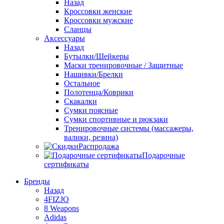
Назад
Кроссовки женские
Кроссовки мужские
Сланцы
Аксессуары
Назад
Бутылки/Шейкеры
Маски тренировочные / Защитные
Нашивки/Брелки
Остальное
Полотенца/Коврики
Скакалки
Сумки поясные
Сумки спортивные и рюкзаки
Тренировочные системы (массажеры,
валики, резина)
Распродажа
Подарочные
сертификаты
Бренды
Назад
4FIZJO
8 Weapons
Adidas