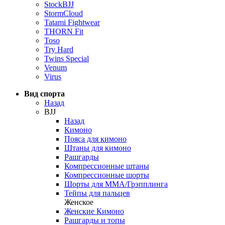
StockBJJ
StormCloud
Tatami Fightwear
THORN Fit
Toso
Try Hard
Twins Special
Venum
Virus
Вид спорта
Назад
BJJ
Назад
Кимоно
Пояса для кимоно
Штаны для кимоно
Рашгарды
Компрессионные штаны
Компрессионные шорты
Шорты для ММА/Грэпплинга
Тейпы для пальцев
Женское
Женские Кимоно
Рашгарды и топы