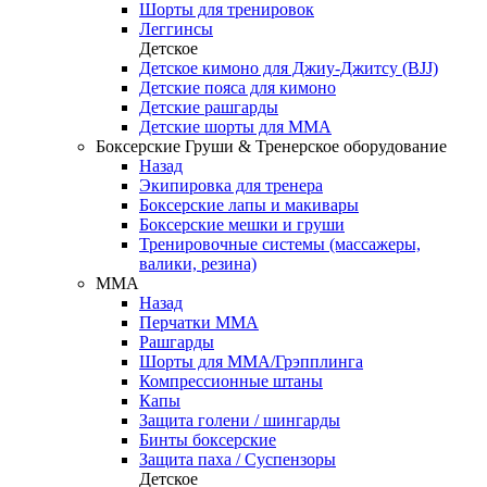
Шорты для тренировок
Леггинсы
Детское
Детское кимоно для Джиу-Джитсу (BJJ)
Детские пояса для кимоно
Детские рашгарды
Детские шорты для ММА
Боксерские Груши & Тренерское оборудование
Назад
Экипировка для тренера
Боксерские лапы и макивары
Боксерские мешки и груши
Тренировочные системы (массажеры,
валики, резина)
ММА
Назад
Перчатки ММА
Рашгарды
Шорты для ММА/Грэпплинга
Компрессионные штаны
Капы
Защита голени / шингарды
Бинты боксерские
Защита паха / Суспензоры
Детское