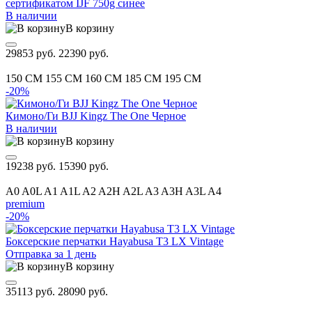
сертификатом IJF 750g синее
В наличии
В корзину
29853 руб.
22390 руб.
150 CM
155 CM
160 CM
185 CM
195 CM
-20%
Кимоно/Ги BJJ Kingz The One Черное
В наличии
В корзину
19238 руб.
15390 руб.
A0
A0L
A1
A1L
A2
A2H
A2L
A3
A3H
A3L
A4
premium
-20%
Боксерские перчатки Hayabusa T3 LX Vintage
Отправка за 1 день
В корзину
35113 руб.
28090 руб.