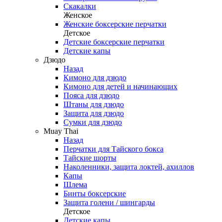
Скакалки
Женское
Женские боксерские перчатки
Детское
Детские боксерские перчатки
Детские капы
Дзюдо
Назад
Кимоно для дзюдо
Кимоно для детей и начинающих
Пояса для дзюдо
Штаны для дзюдо
Защита для дзюдо
Сумки для дзюдо
Muay Thai
Назад
Перчатки для Тайского бокса
Тайские шорты
Наколенники, защита локтей, ахиллов
Капы
Шлема
Бинты боксерские
Защита голени / шингарды
Детское
Детские капы