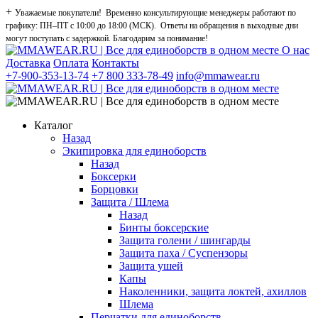
+
Уважаемые покупатели! Временно консультирующие менеджеры работают по
графику: ПН–ПТ с 10:00 до 18:00 (МСК). Ответы на обращения в выходные дни
могут поступать с задержкой. Благодарим за понимание!
О нас
Доставка
Оплата
Контакты
+7-900-353-13-74
+7 800 333-78-49
info@mmawear.ru
Каталог
Назад
Экипировка для единоборств
Назад
Боксерки
Борцовки
Защита / Шлема
Назад
Бинты боксерские
Защита голени / шингарды
Защита паха / Суспензоры
Защита ушей
Капы
Наколенники, защита локтей, ахиллов
Шлема
Перчатки для единоборств