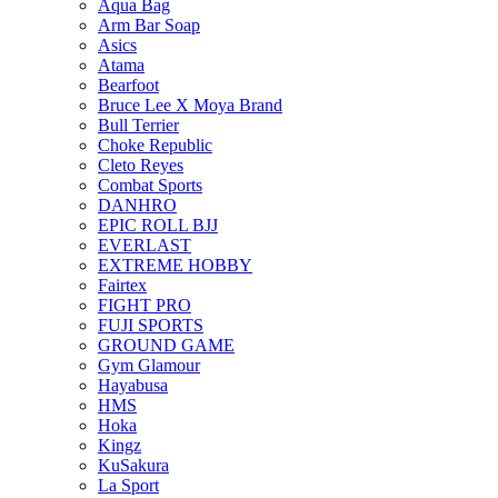
Aqua Bag
Arm Bar Soap
Asics
Atama
Bearfoot
Bruce Lee X Moya Brand
Bull Terrier
Choke Republic
Cleto Reyes
Combat Sports
DANHRO
EPIC ROLL BJJ
EVERLAST
EXTREME HOBBY
Fairtex
FIGHT PRO
FUJI SPORTS
GROUND GAME
Gym Glamour
Hayabusa
HMS
Hoka
Kingz
KuSakura
La Sport