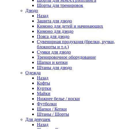
Шорты для ММА/Грэпплинга
Шорты для тренировок
Дзюдо
Назад
Защита для дзюдо
Кимоно для детей и начинающих
Кимоно для дзюдо
Пояса для дзюдо
Сувенирная продукция (брелки, ручки,
блокноты и т.д.)
Сумки для дзюдо
Тренировочное оборудование
Шапки и кепки
Штаны для дзюдо
Одежда
Назад
Кофты
Куртки
Майки
Нижнее белье / носки
Футболки
Шапки / Кепки
Штаны / Шорты
Для девушек
Назад