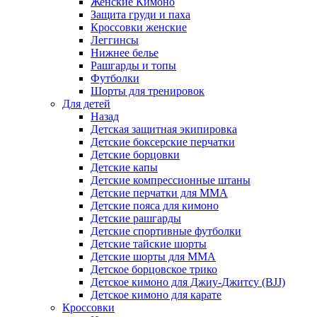
Женские Кимоно
Защита груди и паха
Кроссовки женские
Леггинсы
Нижнее белье
Рашгарды и топы
Футболки
Шорты для тренировок
Для детей
Назад
Детская защитная экипировка
Детские боксерские перчатки
Детские борцовки
Детские капы
Детские компрессионные штаны
Детские перчатки для ММА
Детские пояса для кимоно
Детские рашгарды
Детские спортивные футболки
Детские тайские шорты
Детские шорты для ММА
Детское борцовское трико
Детское кимоно для Джиу-Джитсу (BJJ)
Детское кимоно для карате
Кроссовки