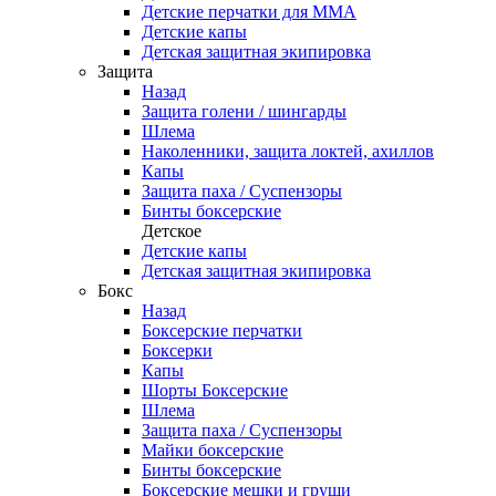
Детские перчатки для ММА
Детские капы
Детская защитная экипировка
Защита
Назад
Защита голени / шингарды
Шлема
Наколенники, защита локтей, ахиллов
Капы
Защита паха / Суспензоры
Бинты боксерские
Детское
Детские капы
Детская защитная экипировка
Бокс
Назад
Боксерские перчатки
Боксерки
Капы
Шорты Боксерские
Шлема
Защита паха / Суспензоры
Майки боксерские
Бинты боксерские
Боксерские мешки и груши