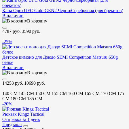
Капа Opro UFC Gold GEN2 Черно/Серебряная (для брекетов)
В наличии
В корзину
4787 руб.
3590 руб.
-25%
Детское кимоно для Дзюдо SEMI Competition Matsuru 650g
белое
В наличии
В корзину
14253 руб.
10690 руб.
140 CM
145 CM
150 CM
155 CM
160 CM
165 CM
170 CM
175
CM
180 CM
185 CM
-20%
Рюкзак Kingz Tactical
Отправка за 1 день
Предзаказ