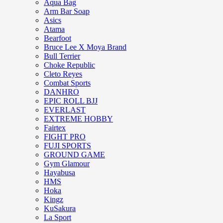
Aqua Bag
Arm Bar Soap
Asics
Atama
Bearfoot
Bruce Lee X Moya Brand
Bull Terrier
Choke Republic
Cleto Reyes
Combat Sports
DANHRO
EPIC ROLL BJJ
EVERLAST
EXTREME HOBBY
Fairtex
FIGHT PRO
FUJI SPORTS
GROUND GAME
Gym Glamour
Hayabusa
HMS
Hoka
Kingz
KuSakura
La Sport