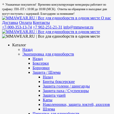
+
Уважаемые покупатели! Временно консультирующие менеджеры работают по
графику: ПН–ПТ с 10:00 до 18:00 (МСК). Ответы на обращения в выходные дни
могут поступать с задержкой. Благодарим за понимание!
О нас
Доставка
Оплата
Контакты
+7-900-353-13-74
+7 902-251-21-31
info@mmawear.ru
Каталог
Назад
Экипировка для единоборств
Назад
Боксерки
Борцовки
Защита / Шлема
Назад
Бинты боксерские
Защита голени / шингарды
Защита паха / Суспензоры
Защита ушей
Капы
Наколенники, защита локтей, ахиллов
Шлема
Перчатки для единоборств