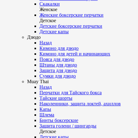
Скакалки
Женское
Женские боксерские перчатки
Детское
Детские боксерские перчатки
Детские капы
Дзюдо
Назад
Кимоно для дзюдо
Кимоно для детей и начинающих
Пояса для дзюдо
Штаны для дзюдо
Защита для дзюдо
Сумки для дзюдо
Muay Thai
Назад
Перчатки для Тайского бокса
Тайские шорты
Наколенники, защита локтей, ахиллов
Капы
Шлема
Бинты боксерские
Защита голени / шингарды
Детское
Детские капы