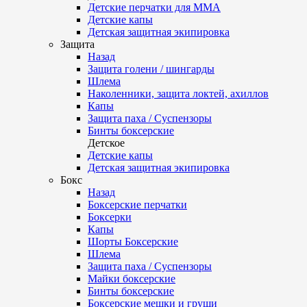
Детские перчатки для ММА
Детские капы
Детская защитная экипировка
Защита
Назад
Защита голени / шингарды
Шлема
Наколенники, защита локтей, ахиллов
Капы
Защита паха / Суспензоры
Бинты боксерские
Детское
Детские капы
Детская защитная экипировка
Бокс
Назад
Боксерские перчатки
Боксерки
Капы
Шорты Боксерские
Шлема
Защита паха / Суспензоры
Майки боксерские
Бинты боксерские
Боксерские мешки и груши