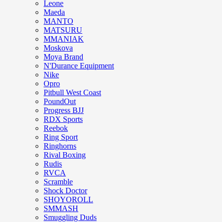
Leone
Maeda
MANTO
MATSURU
MMANIAK
Moskova
Moya Brand
N'Durance Equipment
Nike
Opro
Pitbull West Coast
PoundOut
Progress BJJ
RDX Sports
Reebok
Ring Sport
Ringhorns
Rival Boxing
Rudis
RVCA
Scramble
Shock Doctor
SHOYOROLL
SMMASH
Smuggling Duds