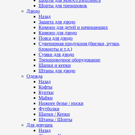
Шорты для ММА/Грэпплинга
Шорты для тренировок
Дзюдо
Назад
Защита для дзюдо
Кимоно для детей и начинающих
Кимоно для дзюдо
Пояса для дзюдо
Сувенирная продукция (брелки, ручки,
блокноты и т.д.)
Сумки для дзюдо
Тренировочное оборудование
Шапки и кепки
Штаны для дзюдо
Одежда
Назад
Кофты
Куртки
Майки
Нижнее белье / носки
Футболки
Шапки / Кепки
Штаны / Шорты
Для девушек
Назад