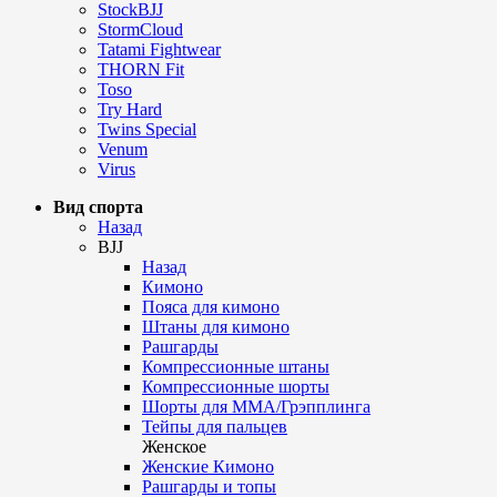
StockBJJ
StormCloud
Tatami Fightwear
THORN Fit
Toso
Try Hard
Twins Special
Venum
Virus
Вид спорта
Назад
BJJ
Назад
Кимоно
Пояса для кимоно
Штаны для кимоно
Рашгарды
Компрессионные штаны
Компрессионные шорты
Шорты для ММА/Грэпплинга
Тейпы для пальцев
Женское
Женские Кимоно
Рашгарды и топы