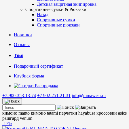
Детская защитная экипировка
Спортивные сумки & Рюкзаки
Назад
Спортивные сумки
Спортивные рюкзаки
Новинки
Отзывы
Tōsō
Подарочный сертификат
Клубная форма
Распродажа
+7-900-353-13-74
+7 902-251-21-31
info@mmawear.ru
кимоно manto
кимоно tatami
перчатки hayabusa
кроссовки asics
рашгард venum
-17%