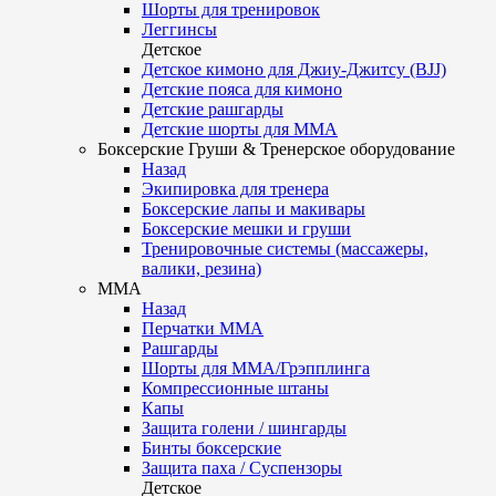
Шорты для тренировок
Леггинсы
Детское
Детское кимоно для Джиу-Джитсу (BJJ)
Детские пояса для кимоно
Детские рашгарды
Детские шорты для ММА
Боксерские Груши & Тренерское оборудование
Назад
Экипировка для тренера
Боксерские лапы и макивары
Боксерские мешки и груши
Тренировочные системы (массажеры,
валики, резина)
ММА
Назад
Перчатки ММА
Рашгарды
Шорты для ММА/Грэпплинга
Компрессионные штаны
Капы
Защита голени / шингарды
Бинты боксерские
Защита паха / Суспензоры
Детское