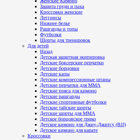
Женские Кимоно
Защита груди и паха
Кроссовки женские
Леггинсы
Нижнее белье
Рашгарды и топы
Футболки
Шорты для тренировок
Для детей
Назад
Детская защитная экипировка
Детские боксерские перчатки
Детские борцовки
Детские капы
Детские компрессионные штаны
Детские перчатки для ММА
Детские пояса для кимоно
Детские рашгарды
Детские спортивные футболки
Детские тайские шорты
Детские шорты для ММА
Детское борцовское трико
Детское кимоно для Джиу-Джитсу (BJJ)
Детское кимоно для карате
Кроссовки