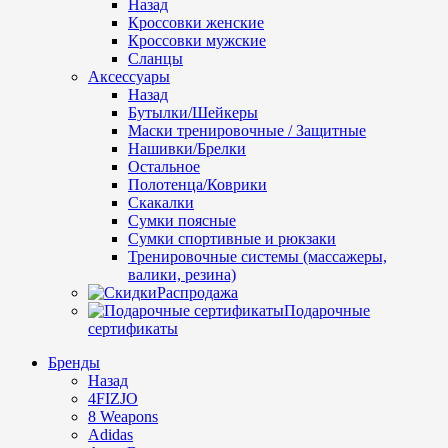
Назад
Кроссовки женские
Кроссовки мужские
Сланцы
Аксессуары
Назад
Бутылки/Шейкеры
Маски тренировочные / Защитные
Нашивки/Брелки
Остальное
Полотенца/Коврики
Скакалки
Сумки поясные
Сумки спортивные и рюкзаки
Тренировочные системы (массажеры,
валики, резина)
Распродажа
Подарочные
сертификаты
Бренды
Назад
4FIZJO
8 Weapons
Adidas