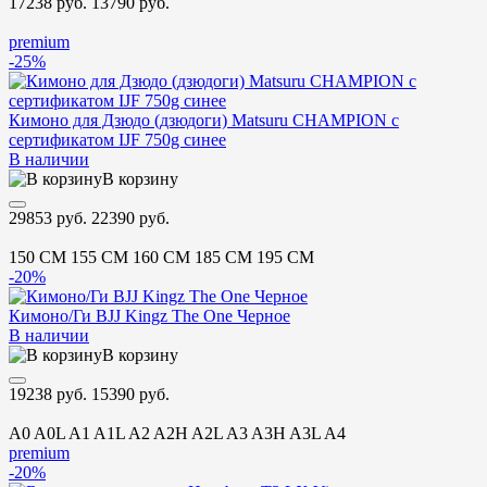
17238 руб.
13790 руб.
premium
-25%
Кимоно для Дзюдо (дзюдоги) Matsuru CHAMPION с
сертификатом IJF 750g синее
В наличии
В корзину
29853 руб.
22390 руб.
150 CM
155 CM
160 CM
185 CM
195 CM
-20%
Кимоно/Ги BJJ Kingz The One Черное
В наличии
В корзину
19238 руб.
15390 руб.
A0
A0L
A1
A1L
A2
A2H
A2L
A3
A3H
A3L
A4
premium
-20%