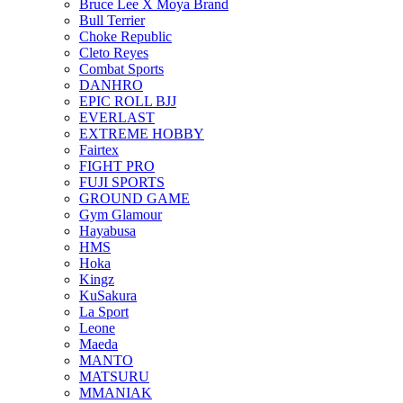
Bruce Lee X Moya Brand
Bull Terrier
Choke Republic
Cleto Reyes
Combat Sports
DANHRO
EPIC ROLL BJJ
EVERLAST
EXTREME HOBBY
Fairtex
FIGHT PRO
FUJI SPORTS
GROUND GAME
Gym Glamour
Hayabusa
HMS
Hoka
Kingz
KuSakura
La Sport
Leone
Maeda
MANTO
MATSURU
MMANIAK