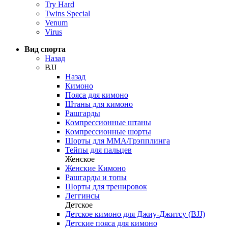
Try Hard
Twins Special
Venum
Virus
Вид спорта
Назад
BJJ
Назад
Кимоно
Пояса для кимоно
Штаны для кимоно
Рашгарды
Компрессионные штаны
Компрессионные шорты
Шорты для ММА/Грэпплинга
Тейпы для пальцев
Женское
Женские Кимоно
Рашгарды и топы
Шорты для тренировок
Леггинсы
Детское
Детское кимоно для Джиу-Джитсу (BJJ)
Детские пояса для кимоно