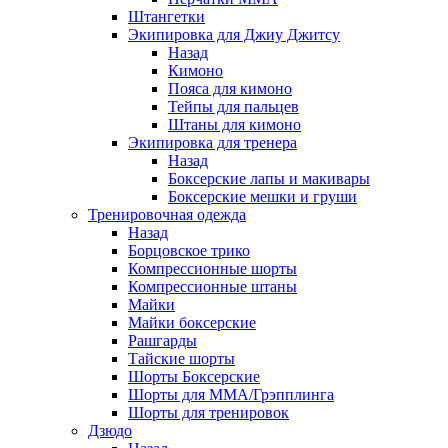
Штангетки
Экипировка для Джиу Джитсу
Назад
Кимоно
Пояса для кимоно
Тейпы для пальцев
Штаны для кимоно
Экипировка для тренера
Назад
Боксерские лапы и макивары
Боксерские мешки и груши
Тренировочная одежда
Назад
Борцовское трико
Компрессионные шорты
Компрессионные штаны
Майки
Майки боксерские
Рашгарды
Тайские шорты
Шорты Боксерские
Шорты для ММА/Грэпплинга
Шорты для тренировок
Дзюдо