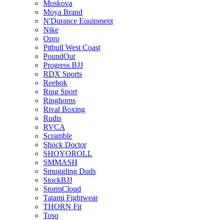
Moskova
Moya Brand
N'Durance Equipment
Nike
Opro
Pitbull West Coast
PoundOut
Progress BJJ
RDX Sports
Reebok
Ring Sport
Ringhorns
Rival Boxing
Rudis
RVCA
Scramble
Shock Doctor
SHOYOROLL
SMMASH
Smuggling Duds
StockBJJ
StormCloud
Tatami Fightwear
THORN Fit
Toso