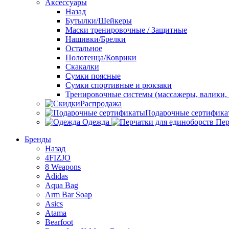
Аксессуары
Назад
Бутылки/Шейкеры
Маски тренировочные / Защитные
Нашивки/Брелки
Остальное
Полотенца/Коврики
Скакалки
Сумки поясные
Сумки спортивные и рюкзаки
Тренировочные системы (массажеры, валики, 
Распродажа
Подарочные сертифика
Одежда
Пер
Бренды
Назад
4FIZJO
8 Weapons
Adidas
Aqua Bag
Arm Bar Soap
Asics
Atama
Bearfoot