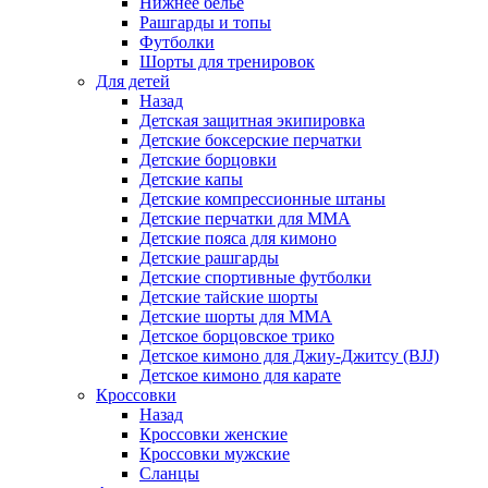
Нижнее белье
Рашгарды и топы
Футболки
Шорты для тренировок
Для детей
Назад
Детская защитная экипировка
Детские боксерские перчатки
Детские борцовки
Детские капы
Детские компрессионные штаны
Детские перчатки для ММА
Детские пояса для кимоно
Детские рашгарды
Детские спортивные футболки
Детские тайские шорты
Детские шорты для ММА
Детское борцовское трико
Детское кимоно для Джиу-Джитсу (BJJ)
Детское кимоно для карате
Кроссовки
Назад
Кроссовки женские
Кроссовки мужские
Сланцы