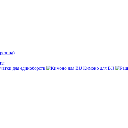
резина)
ты
чатки для единоборств
Кимоно для BJJ