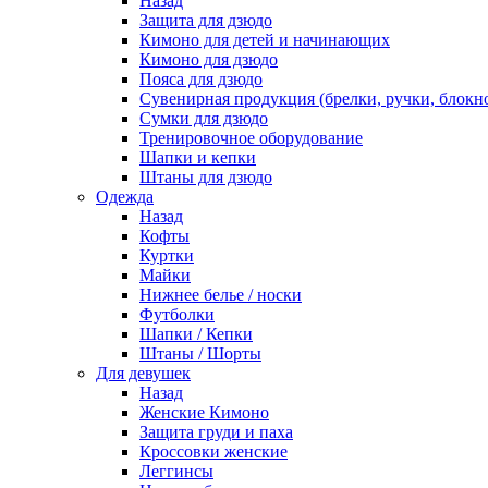
Назад
Защита для дзюдо
Кимоно для детей и начинающих
Кимоно для дзюдо
Пояса для дзюдо
Сувенирная продукция (брелки, ручки, блокно
Сумки для дзюдо
Тренировочное оборудование
Шапки и кепки
Штаны для дзюдо
Одежда
Назад
Кофты
Куртки
Майки
Нижнее белье / носки
Футболки
Шапки / Кепки
Штаны / Шорты
Для девушек
Назад
Женские Кимоно
Защита груди и паха
Кроссовки женские
Леггинсы