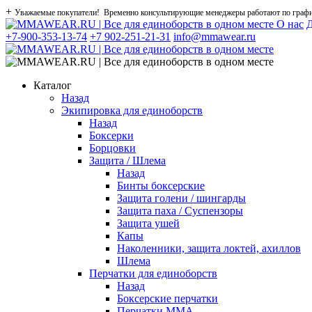
+
Уважаемые покупатели! Временно консультирующие менеджеры работают по графику
О нас
Д
+7-900-353-13-74
+7 902-251-21-31
info@mmawear.ru
Каталог
Назад
Экипировка для единоборств
Назад
Боксерки
Борцовки
Защита / Шлема
Назад
Бинты боксерские
Защита голени / шингарды
Защита паха / Суспензоры
Защита ушей
Капы
Наколенники, защита локтей, ахиллов
Шлема
Перчатки для единоборств
Назад
Боксерские перчатки
Перчатки ММА