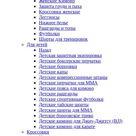
Женские Кимоно
Защита груди и паха
Кроссовки женские
Леггинсы
Нижнее белье
Рашгарды и топы
Футболки
Шорты для тренировок
Для детей
Назад
Детская защитная экипировка
Детские боксерские перчатки
Детские борцовки
Детские капы
Детские компрессионные штаны
Детские перчатки для ММА
Детские пояса для кимоно
Детские рашгарды
Детские спортивные футболки
Детские тайские шорты
Детские шорты для ММА
Детское борцовское трико
Детское кимоно для Джиу-Джитсу (BJJ)
Детское кимоно для карате
Кроссовки