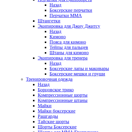
Назад
Боксерские перчатки
Перчатки ММА
Штангетки
Экипировка для Джиу Джитсу
Назад
Кимоно
Пояса для кимоно
Тейпы для пальцев
Штаны для кимоно
Экипировка для тренера
Назад
Боксерские лапы и макивары
Боксерские мешки и груши
Тренировочная одежда
Назад
Борцовское трико
Компрессионные шорты
Компрессионные штаны
Майки
Майки боксерские
Рашгарды
Тайские шорты
Шорты Боксерские