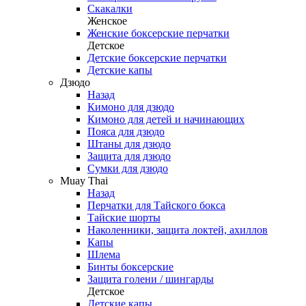
Скакалки
Женское
Женские боксерские перчатки
Детское
Детские боксерские перчатки
Детские капы
Дзюдо
Назад
Кимоно для дзюдо
Кимоно для детей и начинающих
Пояса для дзюдо
Штаны для дзюдо
Защита для дзюдо
Сумки для дзюдо
Muay Thai
Назад
Перчатки для Тайского бокса
Тайские шорты
Наколенники, защита локтей, ахиллов
Капы
Шлема
Бинты боксерские
Защита голени / шингарды
Детское
Детские капы