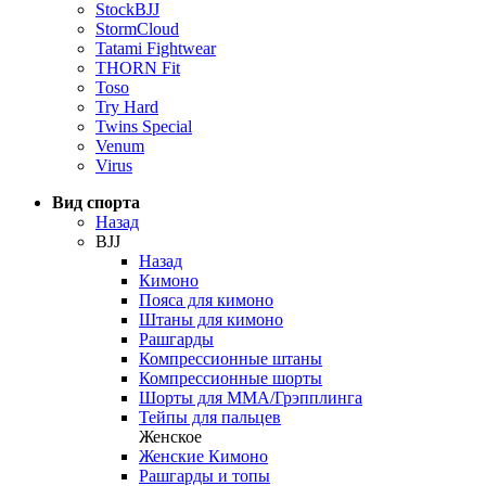
StockBJJ
StormCloud
Tatami Fightwear
THORN Fit
Toso
Try Hard
Twins Special
Venum
Virus
Вид спорта
Назад
BJJ
Назад
Кимоно
Пояса для кимоно
Штаны для кимоно
Рашгарды
Компрессионные штаны
Компрессионные шорты
Шорты для ММА/Грэпплинга
Тейпы для пальцев
Женское
Женские Кимоно
Рашгарды и топы