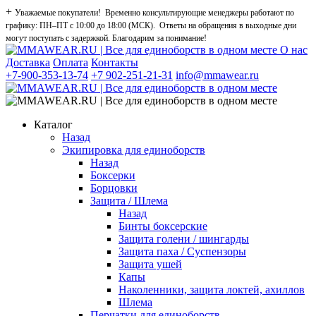
+
Уважаемые покупатели! Временно консультирующие менеджеры работают по
графику: ПН–ПТ с 10:00 до 18:00 (МСК). Ответы на обращения в выходные дни
могут поступать с задержкой. Благодарим за понимание!
О нас
Доставка
Оплата
Контакты
+7-900-353-13-74
+7 902-251-21-31
info@mmawear.ru
Каталог
Назад
Экипировка для единоборств
Назад
Боксерки
Борцовки
Защита / Шлема
Назад
Бинты боксерские
Защита голени / шингарды
Защита паха / Суспензоры
Защита ушей
Капы
Наколенники, защита локтей, ахиллов
Шлема
Перчатки для единоборств