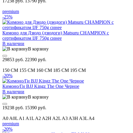
17238 руб.
13790 руб.
premium
-25%
Кимоно для Дзюдо (дзюдоги) Matsuru CHAMPION с
сертификатом IJF 750g синее
В наличии
В корзину
29853 руб.
22390 руб.
150 CM
155 CM
160 CM
185 CM
195 CM
-20%
Кимоно/Ги BJJ Kingz The One Черное
В наличии
В корзину
19238 руб.
15390 руб.
A0
A0L
A1
A1L
A2
A2H
A2L
A3
A3H
A3L
A4
premium
-20%