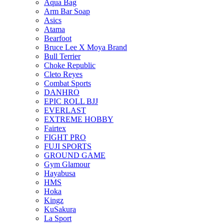
Aqua Bag
Arm Bar Soap
Asics
Atama
Bearfoot
Bruce Lee X Moya Brand
Bull Terrier
Choke Republic
Cleto Reyes
Combat Sports
DANHRO
EPIC ROLL BJJ
EVERLAST
EXTREME HOBBY
Fairtex
FIGHT PRO
FUJI SPORTS
GROUND GAME
Gym Glamour
Hayabusa
HMS
Hoka
Kingz
KuSakura
La Sport