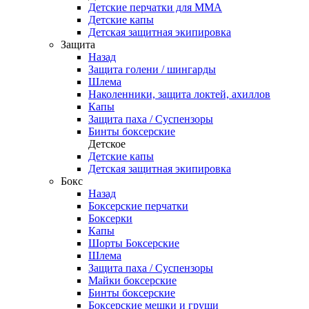
Детские перчатки для ММА
Детские капы
Детская защитная экипировка
Защита
Назад
Защита голени / шингарды
Шлема
Наколенники, защита локтей, ахиллов
Капы
Защита паха / Суспензоры
Бинты боксерские
Детское
Детские капы
Детская защитная экипировка
Бокс
Назад
Боксерские перчатки
Боксерки
Капы
Шорты Боксерские
Шлема
Защита паха / Суспензоры
Майки боксерские
Бинты боксерские
Боксерские мешки и груши