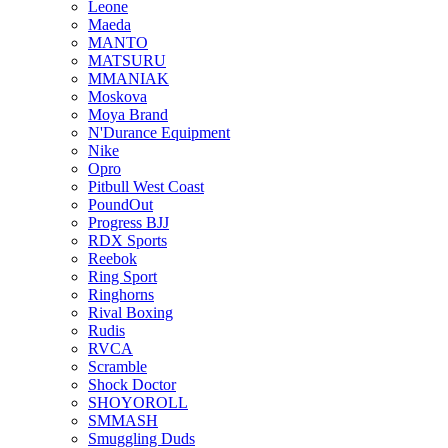
Leone
Maeda
MANTO
MATSURU
MMANIAK
Moskova
Moya Brand
N'Durance Equipment
Nike
Opro
Pitbull West Coast
PoundOut
Progress BJJ
RDX Sports
Reebok
Ring Sport
Ringhorns
Rival Boxing
Rudis
RVCA
Scramble
Shock Doctor
SHOYOROLL
SMMASH
Smuggling Duds