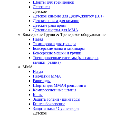
Шорты для тренировок
Леггинсы
Детское
Детское кимоно для Джиу-Джитсу (BJJ)
Детские пояса для кимоно
Детские рашгарды
Детские шорты для ММА
Боксерские Груши & Тренерское оборудование
Назад
Экипировка для тренера
Боксерские лапы и макивары
Боксерские мешки и груши
Тренировочные системы (массажеры,
валики, резина)
ММА
Назад
Перчатки ММА
Рашгарды
Шорты для ММА/Грэпплинга
Компрессионные штаны
Капы
Защита голени / шингарды
Бинты боксерские
Защита паха / Суспензоры
Детское