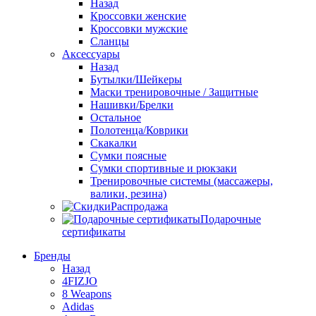
Назад
Кроссовки женские
Кроссовки мужские
Сланцы
Аксессуары
Назад
Бутылки/Шейкеры
Маски тренировочные / Защитные
Нашивки/Брелки
Остальное
Полотенца/Коврики
Скакалки
Сумки поясные
Сумки спортивные и рюкзаки
Тренировочные системы (массажеры,
валики, резина)
Распродажа
Подарочные
сертификаты
Бренды
Назад
4FIZJO
8 Weapons
Adidas