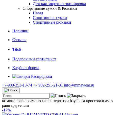
Детская защитная экипировка
Спортивные сумки & Рюкзаки
Назад
Спортивные сумки
Спортивные рюкзаки
Новинки
Отзывы
Tōsō
Подарочный сертификат
Клубная форма
Распродажа
+7-900-353-13-74
+7 902-251-21-31
info@mmawear.ru
кимоно manto
кимоно tatami
перчатки hayabusa
кроссовки asics
рашгард venum
-17%