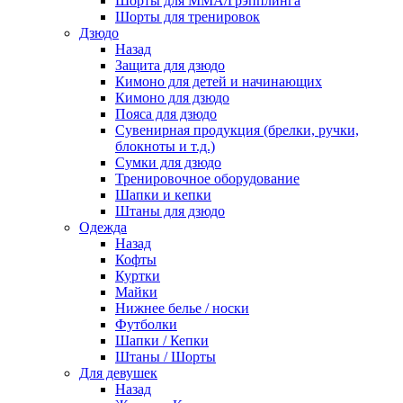
Шорты для ММА/Грэпплинга
Шорты для тренировок
Дзюдо
Назад
Защита для дзюдо
Кимоно для детей и начинающих
Кимоно для дзюдо
Пояса для дзюдо
Сувенирная продукция (брелки, ручки,
блокноты и т.д.)
Сумки для дзюдо
Тренировочное оборудование
Шапки и кепки
Штаны для дзюдо
Одежда
Назад
Кофты
Куртки
Майки
Нижнее белье / носки
Футболки
Шапки / Кепки
Штаны / Шорты
Для девушек
Назад