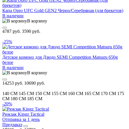
Капа Opro UFC Gold GEN2 Черно/Серебряная (для брекетов)
В наличии
В корзину
4787 руб.
3590 руб.
-25%
Детское кимоно для Дзюдо SEMI Competition Matsuru 650g
белое
В наличии
В корзину
14253 руб.
10690 руб.
140 CM
145 CM
150 CM
155 CM
160 CM
165 CM
170 CM
175
CM
180 CM
185 CM
-20%
Рюкзак Kingz Tactical
Отправка за 1 день
Предзаказ