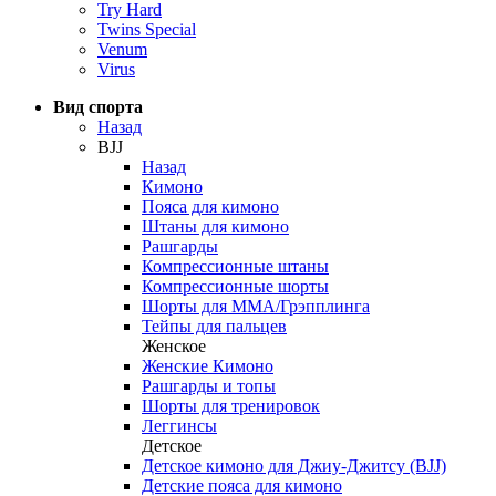
Try Hard
Twins Special
Venum
Virus
Вид спорта
Назад
BJJ
Назад
Кимоно
Пояса для кимоно
Штаны для кимоно
Рашгарды
Компрессионные штаны
Компрессионные шорты
Шорты для ММА/Грэпплинга
Тейпы для пальцев
Женское
Женские Кимоно
Рашгарды и топы
Шорты для тренировок
Леггинсы
Детское
Детское кимоно для Джиу-Джитсу (BJJ)
Детские пояса для кимоно