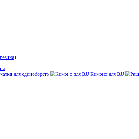
резина)
ты
чатки для единоборств
Кимоно для BJJ