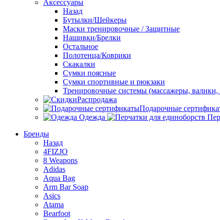
Аксессуары
Назад
Бутылки/Шейкеры
Маски тренировочные / Защитные
Нашивки/Брелки
Остальное
Полотенца/Коврики
Скакалки
Сумки поясные
Сумки спортивные и рюкзаки
Тренировочные системы (массажеры, валики, 
Распродажа
Подарочные сертифика
Одежда
Пер
Бренды
Назад
4FIZJO
8 Weapons
Adidas
Aqua Bag
Arm Bar Soap
Asics
Atama
Bearfoot