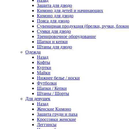
Назад
Защита для дзюдо
Кимоно для детей и начинающих
Кимоно для дзюдо
Пояса для дзюдо
Сувенирная продукция (брелки, ручки, блокно
Сумки для дзюдо
Тренировочное оборудование
Шапки и кепки
Штаны для дзюдо
Одежда
Назад
Кофты
Куртки
Майки
Нижнее белье / носки
Футболки
Шапки / Кепки
Штаны / Шорты
Для девушек
Назад
Женские Кимоно
Защита груди и паха
Кроссовки женские
Леггинсы