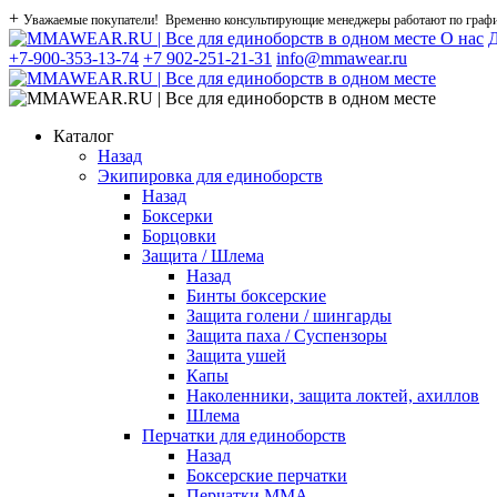
+
Уважаемые покупатели! Временно консультирующие менеджеры работают по графику
О нас
Д
+7-900-353-13-74
+7 902-251-21-31
info@mmawear.ru
Каталог
Назад
Экипировка для единоборств
Назад
Боксерки
Борцовки
Защита / Шлема
Назад
Бинты боксерские
Защита голени / шингарды
Защита паха / Суспензоры
Защита ушей
Капы
Наколенники, защита локтей, ахиллов
Шлема
Перчатки для единоборств
Назад
Боксерские перчатки
Перчатки ММА