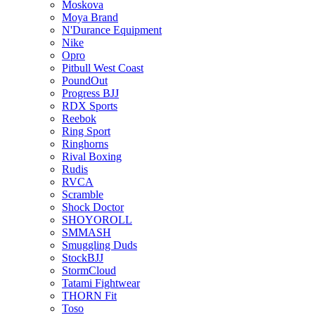
Moskova
Moya Brand
N'Durance Equipment
Nike
Opro
Pitbull West Coast
PoundOut
Progress BJJ
RDX Sports
Reebok
Ring Sport
Ringhorns
Rival Boxing
Rudis
RVCA
Scramble
Shock Doctor
SHOYOROLL
SMMASH
Smuggling Duds
StockBJJ
StormCloud
Tatami Fightwear
THORN Fit
Toso