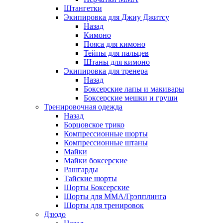
Штангетки
Экипировка для Джиу Джитсу
Назад
Кимоно
Пояса для кимоно
Тейпы для пальцев
Штаны для кимоно
Экипировка для тренера
Назад
Боксерские лапы и макивары
Боксерские мешки и груши
Тренировочная одежда
Назад
Борцовское трико
Компрессионные шорты
Компрессионные штаны
Майки
Майки боксерские
Рашгарды
Тайские шорты
Шорты Боксерские
Шорты для ММА/Грэпплинга
Шорты для тренировок
Дзюдо