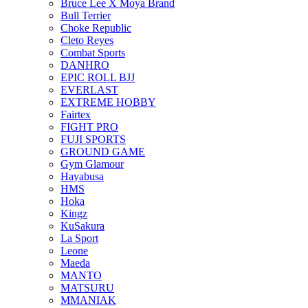
Bruce Lee X Moya Brand
Bull Terrier
Choke Republic
Cleto Reyes
Combat Sports
DANHRO
EPIC ROLL BJJ
EVERLAST
EXTREME HOBBY
Fairtex
FIGHT PRO
FUJI SPORTS
GROUND GAME
Gym Glamour
Hayabusa
HMS
Hoka
Kingz
KuSakura
La Sport
Leone
Maeda
MANTO
MATSURU
MMANIAK