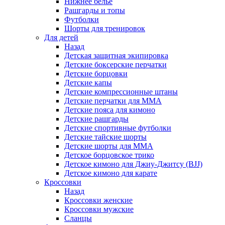
Нижнее белье
Рашгарды и топы
Футболки
Шорты для тренировок
Для детей
Назад
Детская защитная экипировка
Детские боксерские перчатки
Детские борцовки
Детские капы
Детские компрессионные штаны
Детские перчатки для ММА
Детские пояса для кимоно
Детские рашгарды
Детские спортивные футболки
Детские тайские шорты
Детские шорты для ММА
Детское борцовское трико
Детское кимоно для Джиу-Джитсу (BJJ)
Детское кимоно для карате
Кроссовки
Назад
Кроссовки женские
Кроссовки мужские
Сланцы