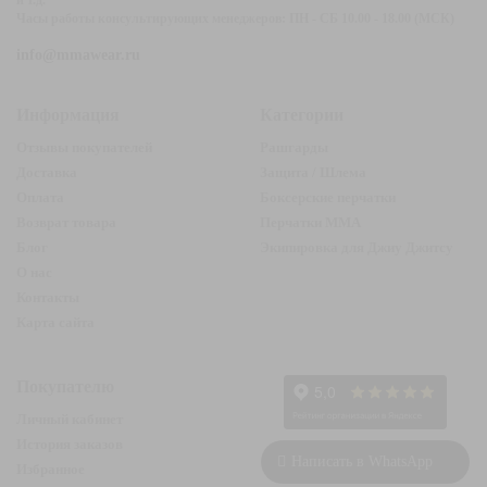
и т.д.
Часы работы консультирующих менеджеров: ПН - СБ 10.00 - 18.00 (МСК)
info@mmawear.ru
Информация
Категории
Отзывы покупателей
Рашгарды
Доставка
Защита / Шлема
Оплата
Боксерские перчатки
Возврат товара
Перчатки ММА
Блог
Экипировка для Джиу Джитсу
О нас
Контакты
Карта сайта
Покупателю
Личный кабинет
История заказов
Написать в WhatsApp
Избранное