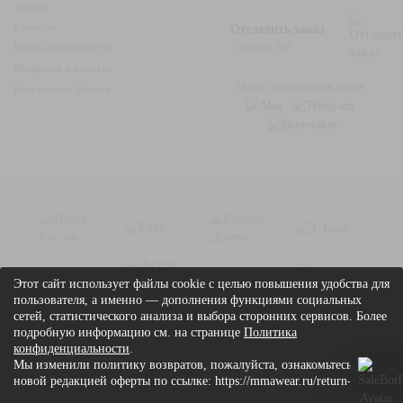
Акции
Бренды
Отследить заказ
Telegram Bot
Карта лояльности
Вопросы и ответы
Мы в социальных сетях
Командная форма
Этот сайт использует файлы cookie с целью повышения удобства для
пользователя, а именно — дополнения функциями социальных
сетей, статистического анализа и выбора сторонних сервисов. Более
подробную информацию см. на странице
Политика
конфиденциальности
.
Мы изменили политику возвратов, пожалуйста, ознакомьтесь с
© 2026 mmawear.ru. Все права защищены.
новой редакцией оферты по ссылке: https://mmawear.ru/return-add
Условия соглашения