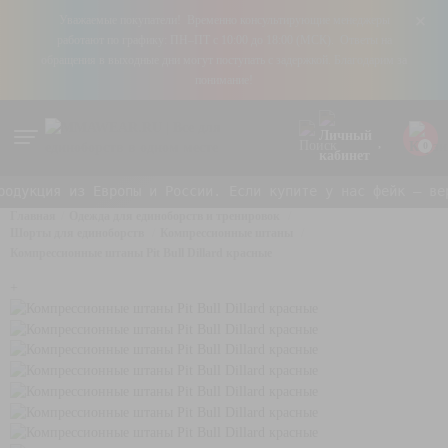
+
Уважаемые покупатели! Временно консультирующие менеджеры
работают по графику: ПН–ПТ с 10:00 до 18:00 (МСК). Ответы на
обращения в выходные дни могут поступать с задержкой. Благодарим за
понимание!
0
дукция из Европы и России. Если купите у нас фейк — вер
Главная
Одежда для единоборств и тренировок
Шорты для единоборств
Компрессионные штаны
Компрессионные штаны Pit Bull Dillard красные
+