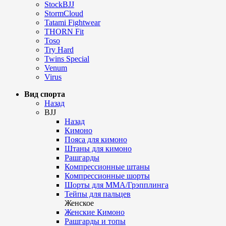
StockBJJ
StormCloud
Tatami Fightwear
THORN Fit
Toso
Try Hard
Twins Special
Venum
Virus
Вид спорта
Назад
BJJ
Назад
Кимоно
Пояса для кимоно
Штаны для кимоно
Рашгарды
Компрессионные штаны
Компрессионные шорты
Шорты для ММА/Грэпплинга
Тейпы для пальцев
Женское
Женские Кимоно
Рашгарды и топы