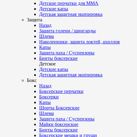
Детские перчатки для ММА
Детские капы
Детская защитная экипировка
Защита
Назад
Защита голени / шингарды
Шлема
Наколенники, защита локтей, ахиллов
Капы
Защита паха / Суспензоры
Бинты боксерские
Детское
Детские капы
Детская защитная экипировка
Бокс
Назад
Боксерские перчатки
Боксерки
Капы
Шорты Боксерские
Шлема
Защита паха / Суспензоры
Майки боксерские
Бинты боксерские
Боксерские мешки и груши