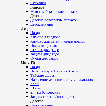
Скакалки
Женское
Женские боксерские перчатки
Детское
Детские боксерские перчатки
Детские капы
Дзюдо
Назад
Кимоно для дзюдо
Кимоно для детей и начинающих
Пояса для дзюдо
Штаны для дзюдо
Защита для дзюдо
Сумки для дзюдо
Muay Thai
Назад
Перчатки для Тайского бокса
Тайские шорты
Наколенники, защита локтей, ахиллов
Капы
Шлема
Бинты боксерские
Защита голени / шингарды
Детское
Детские капы