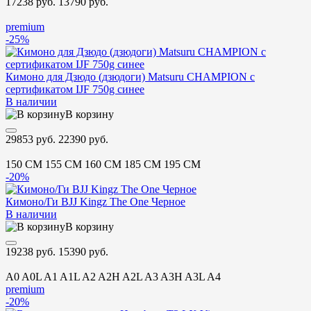
17238 руб.
13790 руб.
premium
-25%
Кимоно для Дзюдо (дзюдоги) Matsuru CHAMPION с
сертификатом IJF 750g синее
В наличии
В корзину
29853 руб.
22390 руб.
150 CM
155 CM
160 CM
185 CM
195 CM
-20%
Кимоно/Ги BJJ Kingz The One Черное
В наличии
В корзину
19238 руб.
15390 руб.
A0
A0L
A1
A1L
A2
A2H
A2L
A3
A3H
A3L
A4
premium
-20%