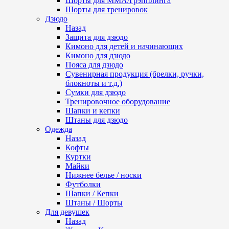
Шорты для ММА/Грэпплинга
Шорты для тренировок
Дзюдо
Назад
Защита для дзюдо
Кимоно для детей и начинающих
Кимоно для дзюдо
Пояса для дзюдо
Сувенирная продукция (брелки, ручки,
блокноты и т.д.)
Сумки для дзюдо
Тренировочное оборудование
Шапки и кепки
Штаны для дзюдо
Одежда
Назад
Кофты
Куртки
Майки
Нижнее белье / носки
Футболки
Шапки / Кепки
Штаны / Шорты
Для девушек
Назад