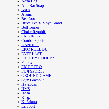
Aqua Bag
Arm Bar Soap
Asics
Atama
Bearfoot
Bruce Lee X Moya Brand
Bull Terrier
Choke Republic
Cleto Reyes
Combat Sports
DANHRO
EPIC ROLL BJJ
EVERLAST
EXTREME HOBBY
Fairtex
FIGHT PRO
FUJI SPORTS
GROUND GAME
Gym Glamour
Hayabusa
HMS
Hoka
Kingz
KuSakura
La Sport