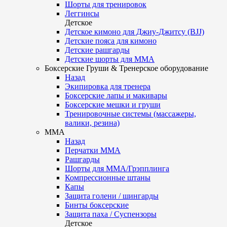
Шорты для тренировок
Леггинсы
Детское
Детское кимоно для Джиу-Джитсу (BJJ)
Детские пояса для кимоно
Детские рашгарды
Детские шорты для ММА
Боксерские Груши & Тренерское оборудование
Назад
Экипировка для тренера
Боксерские лапы и макивары
Боксерские мешки и груши
Тренировочные системы (массажеры,
валики, резина)
ММА
Назад
Перчатки ММА
Рашгарды
Шорты для ММА/Грэпплинга
Компрессионные штаны
Капы
Защита голени / шингарды
Бинты боксерские
Защита паха / Суспензоры
Детское