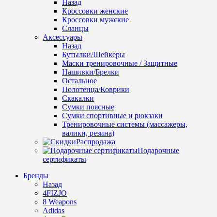
Назад
Кроссовки женские
Кроссовки мужские
Сланцы
Аксессуары
Назад
Бутылки/Шейкеры
Маски тренировочные / Защитные
Нашивки/Брелки
Остальное
Полотенца/Коврики
Скакалки
Сумки поясные
Сумки спортивные и рюкзаки
Тренировочные системы (массажеры,
валики, резина)
Распродажа
Подарочные
сертификаты
Бренды
Назад
4FIZJO
8 Weapons
Adidas