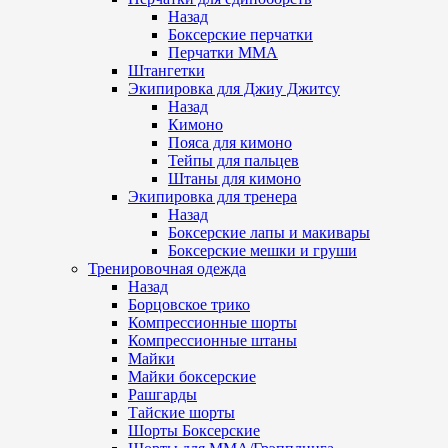
Назад
Боксерские перчатки
Перчатки ММА
Штангетки
Экипировка для Джиу Джитсу
Назад
Кимоно
Пояса для кимоно
Тейпы для пальцев
Штаны для кимоно
Экипировка для тренера
Назад
Боксерские лапы и макивары
Боксерские мешки и груши
Тренировочная одежда
Назад
Борцовское трико
Компрессионные шорты
Компрессионные штаны
Майки
Майки боксерские
Рашгарды
Тайские шорты
Шорты Боксерские