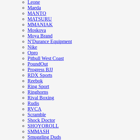
Leone
Maeda
MANTO
MATSURU
MMANIAK
Moskova
Moya Brand
N'Durance Equipment
Nike
Opro
Pitbull West Coast
PoundOut
Progress BJJ
RDX Sports
Reebok
Ring Sport
Ringhorns
Rival Boxing
Rudis
RVCA
Scramble
Shock Doctor
SHOYOROLL
SMMASH
Smuggling Duds