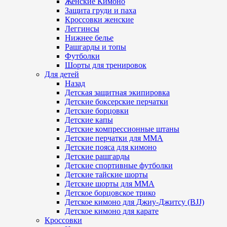
Женские Кимоно
Защита груди и паха
Кроссовки женские
Леггинсы
Нижнее белье
Рашгарды и топы
Футболки
Шорты для тренировок
Для детей
Назад
Детская защитная экипировка
Детские боксерские перчатки
Детские борцовки
Детские капы
Детские компрессионные штаны
Детские перчатки для ММА
Детские пояса для кимоно
Детские рашгарды
Детские спортивные футболки
Детские тайские шорты
Детские шорты для ММА
Детское борцовское трико
Детское кимоно для Джиу-Джитсу (BJJ)
Детское кимоно для карате
Кроссовки