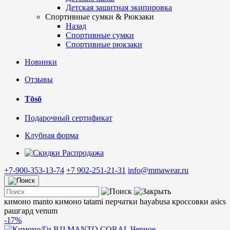
Детская защитная экипировка
Спортивные сумки & Рюкзаки
Назад
Спортивные сумки
Спортивные рюкзаки
Новинки
Отзывы
Tōsō
Подарочный сертификат
Клубная форма
Распродажа
+7-900-353-13-74
+7 902-251-21-31
info@mmawear.ru
кимоно manto
кимоно tatami
перчатки hayabusa
кроссовки asics
рашгард venum
-17%