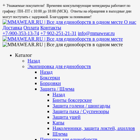
+
Уважаемые покупатели! Временно консультирующие менеджеры работают по
графику: ПН–ПТ с 10:00 до 18:00 (МСК). Ответы на обращения в выходные дни
могут поступать с задержкой. Благодарим за понимание!
О нас
Доставка
Оплата
Контакты
+7-900-353-13-74
+7 902-251-21-31
info@mmawear.ru
Каталог
Назад
Экипировка для единоборств
Назад
Боксерки
Борцовки
Защита / Шлема
Назад
Бинты боксерские
Защита голени / шингарды
Защита паха / Суспензоры
Защита ушей
Капы
Наколенники, защита локтей, ахиллов
Шлема
Перчатки для единоборств