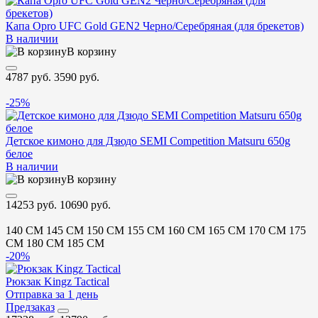
Капа Opro UFC Gold GEN2 Черно/Серебряная (для брекетов)
В наличии
В корзину
4787 руб.
3590 руб.
-25%
Детское кимоно для Дзюдо SEMI Competition Matsuru 650g
белое
В наличии
В корзину
14253 руб.
10690 руб.
140 CM
145 CM
150 CM
155 CM
160 CM
165 CM
170 CM
175
CM
180 CM
185 CM
-20%
Рюкзак Kingz Tactical
Отправка за 1 день
Предзаказ