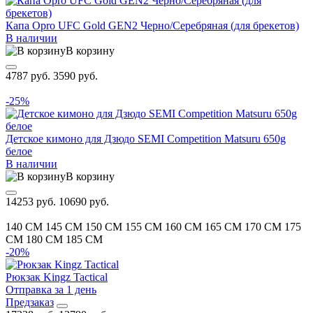
Капа Opro UFC Gold GEN2 Черно/Серебряная (для брекетов)
В наличии
В корзину
4787 руб.
3590 руб.
-25%
Детское кимоно для Дзюдо SEMI Competition Matsuru 650g
белое
В наличии
В корзину
14253 руб.
10690 руб.
140 CM
145 CM
150 CM
155 CM
160 CM
165 CM
170 CM
175
CM
180 CM
185 CM
-20%
Рюкзак Kingz Tactical
Отправка за 1 день
Предзаказ