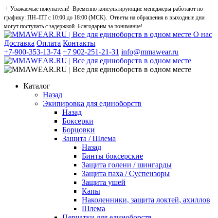
+
Уважаемые покупатели! Временно консультирующие менеджеры работают по
графику: ПН–ПТ с 10:00 до 18:00 (МСК). Ответы на обращения в выходные дни
могут поступать с задержкой. Благодарим за понимание!
О нас
Доставка
Оплата
Контакты
+7-900-353-13-74
+7 902-251-21-31
info@mmawear.ru
Каталог
Назад
Экипировка для единоборств
Назад
Боксерки
Борцовки
Защита / Шлема
Назад
Бинты боксерские
Защита голени / шингарды
Защита паха / Суспензоры
Защита ушей
Капы
Наколенники, защита локтей, ахиллов
Шлема
Перчатки для единоборств