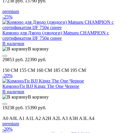
17238 руб.
13790 руб.
premium
-25%
Кимоно для Дзюдо (дзюдоги) Matsuru CHAMPION с
сертификатом IJF 750g синее
В наличии
В корзину
29853 руб.
22390 руб.
150 CM
155 CM
160 CM
185 CM
195 CM
-20%
Кимоно/Ги BJJ Kingz The One Черное
В наличии
В корзину
19238 руб.
15390 руб.
A0
A0L
A1
A1L
A2
A2H
A2L
A3
A3H
A3L
A4
premium
-20%