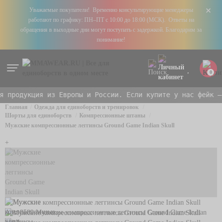
+
Уважаемые покупатели! Временно консультирующие менеджеры
работают по графику: ПН–ПТ с 10:00 до 18:00 (МСК). Ответы на
обращения в выходные дни могут поступать с задержкой. Благодарим за
понимание!
0
продукция из Европы и России. Если купите у нас фейк — 
Главная
Одежда для единоборств и тренировок
Шорты для единоборств
Компрессионные штаны
Мужские компрессионные леггинсы Ground Game Indian Skull
+
Арт. 8589
Мужские компрессионные леггинсы Ground Game Indian