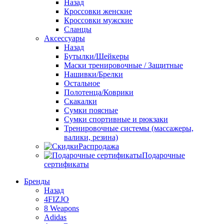
Назад
Кроссовки женские
Кроссовки мужские
Сланцы
Аксессуары
Назад
Бутылки/Шейкеры
Маски тренировочные / Защитные
Нашивки/Брелки
Остальное
Полотенца/Коврики
Скакалки
Сумки поясные
Сумки спортивные и рюкзаки
Тренировочные системы (массажеры,
валики, резина)
Распродажа
Подарочные
сертификаты
Бренды
Назад
4FIZJO
8 Weapons
Adidas