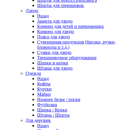
Шорты для ММА/Грэпплинга
Шорты для тренировок
Дзюдо
Назад
Защита для дзюдо
Кимоно для детей и начинающих
Кимоно для дзюдо
Пояса для дзюдо
Сувенирная продукция (брелки, ручки,
блокноты и т.д.)
Сумки для дзюдо
Тренировочное оборудование
Шапки и кепки
Штаны для дзюдо
Одежда
Назад
Кофты
Куртки
Майки
Нижнее белье / носки
Футболки
Шапки / Кепки
Штаны / Шорты
Для девушек
Назад