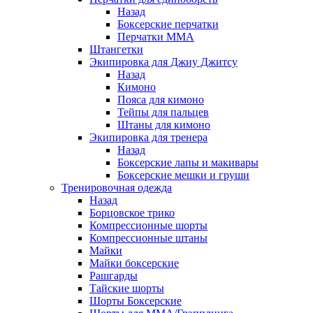
Назад
Боксерские перчатки
Перчатки ММА
Штангетки
Экипировка для Джиу Джитсу
Назад
Кимоно
Пояса для кимоно
Тейпы для пальцев
Штаны для кимоно
Экипировка для тренера
Назад
Боксерские лапы и макивары
Боксерские мешки и груши
Тренировочная одежда
Назад
Борцовское трико
Компрессионные шорты
Компрессионные штаны
Майки
Майки боксерские
Рашгарды
Тайские шорты
Шорты Боксерские