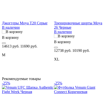
Джоггеры Moya T20 Серые
Тренировочные шорты Moya
В наличии
26 Черные
В наличии
U
В корзину
О
В корзину
14613 руб.
11690 руб.
В
12738 руб.
10190 руб.
M
1
XL
Рекомендуемые товары
-25%
-25%