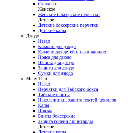
Скакалки
Женское
Женские боксерские перчатки
Детское
Детские боксерские перчатки
Детские капы
Дзюдо
Назад
Кимоно для дзюдо
Кимоно для детей и начинающих
Пояса для дзюдо
Штаны для дзюдо
Защита для дзюдо
Сумки для дзюдо
Muay Thai
Назад
Перчатки для Тайского бокса
Тайские шорты
Наколенники, защита локтей, ахиллов
Капы
Шлема
Бинты боксерские
Защита голени / шингарды
Детское
Детские капы