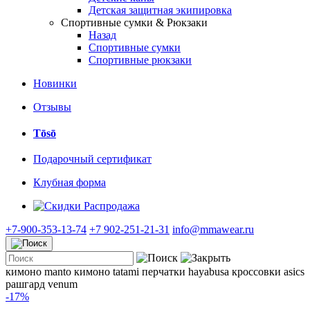
Детская защитная экипировка
Спортивные сумки & Рюкзаки
Назад
Спортивные сумки
Спортивные рюкзаки
Новинки
Отзывы
Tōsō
Подарочный сертификат
Клубная форма
Распродажа
+7-900-353-13-74
+7 902-251-21-31
info@mmawear.ru
кимоно manto
кимоно tatami
перчатки hayabusa
кроссовки asics
рашгард venum
-17%