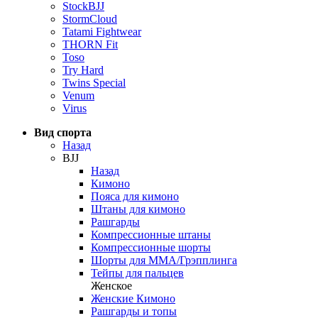
StockBJJ
StormCloud
Tatami Fightwear
THORN Fit
Toso
Try Hard
Twins Special
Venum
Virus
Вид спорта
Назад
BJJ
Назад
Кимоно
Пояса для кимоно
Штаны для кимоно
Рашгарды
Компрессионные штаны
Компрессионные шорты
Шорты для ММА/Грэпплинга
Тейпы для пальцев
Женское
Женские Кимоно
Рашгарды и топы