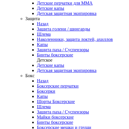
Детские перчатки для ММА
Детские капы
Детская защитная экипировка
Защита
Назад
Защита голени / шингарды
Шлема
Наколенники, защита локтей, ахиллов
Капы
Защита паха / Суспензоры
Бинты боксерские
Детское
Детские капы
Детская защитная экипировка
Бокс
Назад
Боксерские перчатки
Боксерки
Капы
Шорты Боксерские
Шлема
Защита паха / Суспензоры
Майки боксерские
Бинты боксерские
Боксерские мешки и груши