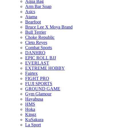
Aqua Bag
Arm Bar Soap
Asics
Atama
Bearfoot
Bruce Lee X Moya Brand
Bull Terrier
Choke Republic
Cleto Reyes
Combat Sports
DANHRO
EPIC ROLL BJJ
EVERLAST
EXTREME HOBBY
Fairtex
FIGHT PRO
FUJI SPORTS
GROUND GAME
Gym Glamour
Hayabusa
HMS
Hoka
Kingz
KuSakura
La Sport