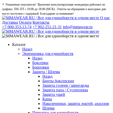
+
Уважаемые покупатели! Временно консультирующие менеджеры работают по
графику: ПН–ПТ с 10:00 до 18:00 (МСК). Ответы на обращения в выходные дни
могут поступать с задержкой. Благодарим за понимание!
О нас
Доставка
Оплата
Контакты
+7-900-353-13-74
+7 902-251-21-31
info@mmawear.ru
Каталог
Назад
Экипировка для единоборств
Назад
Боксерки
Борцовки
Защита / Шлема
Назад
Бинты боксерские
Защита голени / шингарды
Защита паха / Суспензоры
Защита ушей
Капы
Наколенники, защита локтей, ахиллов
Шлема
Перчатки для единоборств