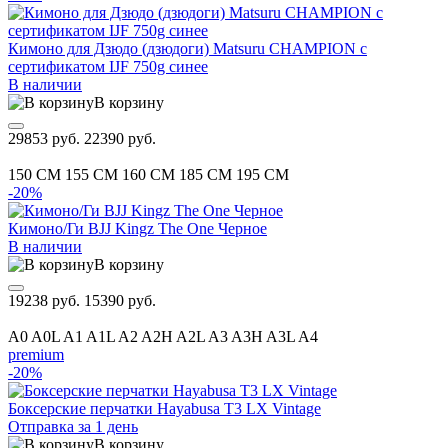
Кимоно для Дзюдо (дзюдоги) Matsuru CHAMPION с
сертификатом IJF 750g синее
В наличии
В корзину
29853 руб.
22390 руб.
150 CM
155 CM
160 CM
185 CM
195 CM
-20%
Кимоно/Ги BJJ Kingz The One Черное
В наличии
В корзину
19238 руб.
15390 руб.
A0
A0L
A1
A1L
A2
A2H
A2L
A3
A3H
A3L
A4
premium
-20%
Боксерские перчатки Hayabusa T3 LX Vintage
Отправка за 1 день
В корзину