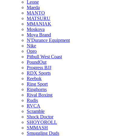
Leone
Maeda
MANTO
MATSURU
MMANIAK
Moskova
Moya Brand
N'Durance Equipment
Nike
Opro
Pitbull West Coast
PoundOut
Progress BJJ
RDX Sports
Reebok
Ring Sport
Ringhorns
Rival Boxing
Rudis
RVCA
Scramble
Shock Doctor
SHOYOROLL
SMMASH
Smuggling Duds