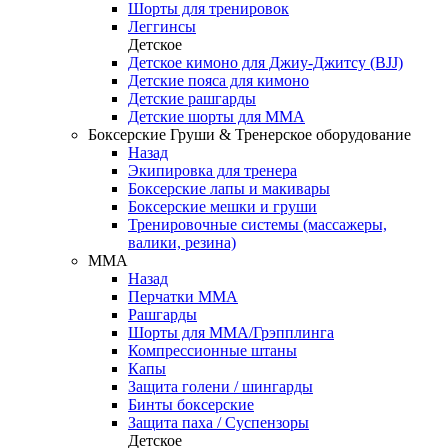
Шорты для тренировок
Леггинсы
Детское
Детское кимоно для Джиу-Джитсу (BJJ)
Детские пояса для кимоно
Детские рашгарды
Детские шорты для ММА
Боксерские Груши & Тренерское оборудование
Назад
Экипировка для тренера
Боксерские лапы и макивары
Боксерские мешки и груши
Тренировочные системы (массажеры,
валики, резина)
ММА
Назад
Перчатки ММА
Рашгарды
Шорты для ММА/Грэпплинга
Компрессионные штаны
Капы
Защита голени / шингарды
Бинты боксерские
Защита паха / Суспензоры
Детское