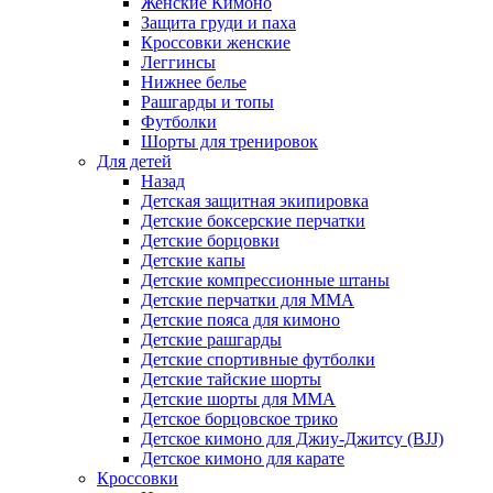
Женские Кимоно
Защита груди и паха
Кроссовки женские
Леггинсы
Нижнее белье
Рашгарды и топы
Футболки
Шорты для тренировок
Для детей
Назад
Детская защитная экипировка
Детские боксерские перчатки
Детские борцовки
Детские капы
Детские компрессионные штаны
Детские перчатки для ММА
Детские пояса для кимоно
Детские рашгарды
Детские спортивные футболки
Детские тайские шорты
Детские шорты для ММА
Детское борцовское трико
Детское кимоно для Джиу-Джитсу (BJJ)
Детское кимоно для карате
Кроссовки