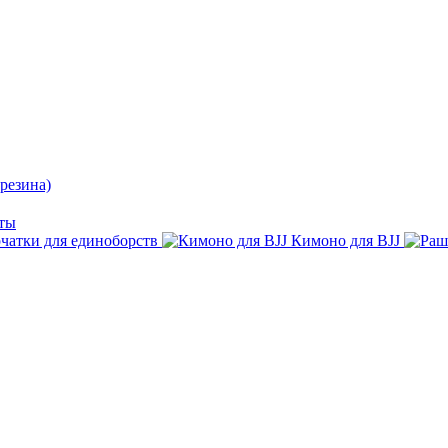
резина)
ты
чатки для единоборств
Кимоно для BJJ