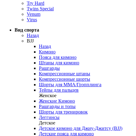
Try Hard
Twins Special
Venum
Virus
Вид спорта
Назад
BJJ
Назад
Кимоно
Пояса для кимоно
Штаны для кимоно
Рашгарды
Компрессионные штаны
Компрессионные шорты
Шорты для ММА/Грэпплинга
Тейпы для пальцев
Женское
Женские Кимоно
Рашгарды и топы
Шорты для тренировок
Леггинсы
Детское
Детское кимоно для Джиу-Джитсу (BJJ)
Детские пояса для кимоно