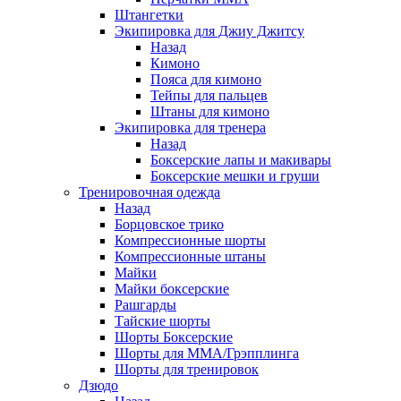
Штангетки
Экипировка для Джиу Джитсу
Назад
Кимоно
Пояса для кимоно
Тейпы для пальцев
Штаны для кимоно
Экипировка для тренера
Назад
Боксерские лапы и макивары
Боксерские мешки и груши
Тренировочная одежда
Назад
Борцовское трико
Компрессионные шорты
Компрессионные штаны
Майки
Майки боксерские
Рашгарды
Тайские шорты
Шорты Боксерские
Шорты для ММА/Грэпплинга
Шорты для тренировок
Дзюдо