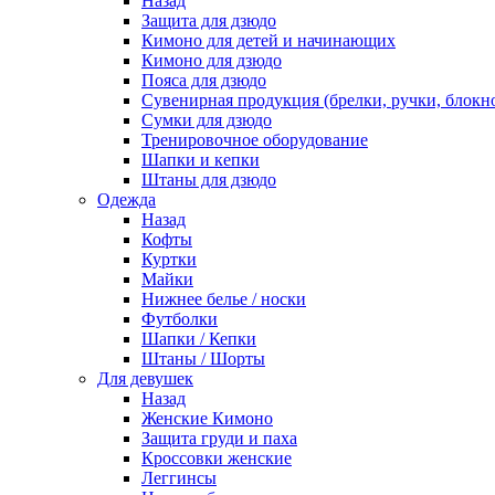
Назад
Защита для дзюдо
Кимоно для детей и начинающих
Кимоно для дзюдо
Пояса для дзюдо
Сувенирная продукция (брелки, ручки, блокно
Сумки для дзюдо
Тренировочное оборудование
Шапки и кепки
Штаны для дзюдо
Одежда
Назад
Кофты
Куртки
Майки
Нижнее белье / носки
Футболки
Шапки / Кепки
Штаны / Шорты
Для девушек
Назад
Женские Кимоно
Защита груди и паха
Кроссовки женские
Леггинсы