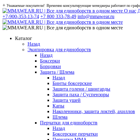
+
Уважаемые покупатели! Временно консультирующие менеджеры работают по графику
О нас
Д
+7-900-353-13-74
+7 800 333-78-49
info@mmawear.ru
Каталог
Назад
Экипировка для единоборств
Назад
Боксерки
Борцовки
Защита / Шлема
Назад
Бинты боксерские
Защита голени / шингарды
Защита паха / Суспензоры
Защита ушей
Капы
Наколенники, защита локтей, ахиллов
Шлема
Перчатки для единоборств
Назад
Боксерские перчатки
Перчатки ММА