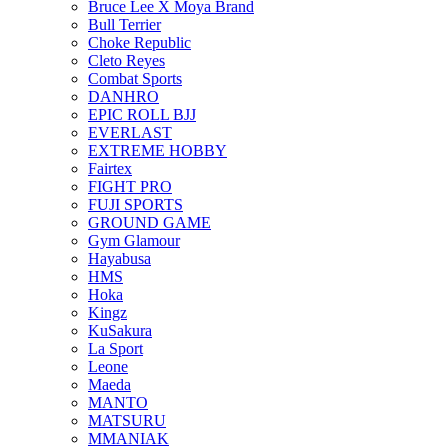
Bruce Lee X Moya Brand
Bull Terrier
Choke Republic
Cleto Reyes
Combat Sports
DANHRO
EPIC ROLL BJJ
EVERLAST
EXTREME HOBBY
Fairtex
FIGHT PRO
FUJI SPORTS
GROUND GAME
Gym Glamour
Hayabusa
HMS
Hoka
Kingz
KuSakura
La Sport
Leone
Maeda
MANTO
MATSURU
MMANIAK