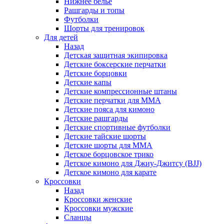
Нижнее белье
Рашгарды и топы
Футболки
Шорты для тренировок
Для детей
Назад
Детская защитная экипировка
Детские боксерские перчатки
Детские борцовки
Детские капы
Детские компрессионные штаны
Детские перчатки для ММА
Детские пояса для кимоно
Детские рашгарды
Детские спортивные футболки
Детские тайские шорты
Детские шорты для ММА
Детское борцовское трико
Детское кимоно для Джиу-Джитсу (BJJ)
Детское кимоно для карате
Кроссовки
Назад
Кроссовки женские
Кроссовки мужские
Сланцы