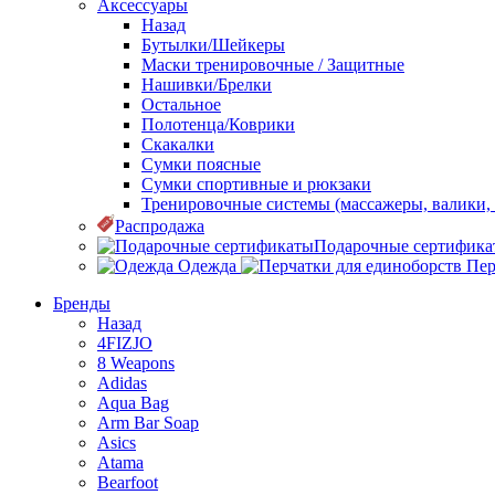
Аксессуары
Назад
Бутылки/Шейкеры
Маски тренировочные / Защитные
Нашивки/Брелки
Остальное
Полотенца/Коврики
Скакалки
Сумки поясные
Сумки спортивные и рюкзаки
Тренировочные системы (массажеры, валики, 
Распродажа
Подарочные сертифика
Одежда
Пер
Бренды
Назад
4FIZJO
8 Weapons
Adidas
Aqua Bag
Arm Bar Soap
Asics
Atama
Bearfoot