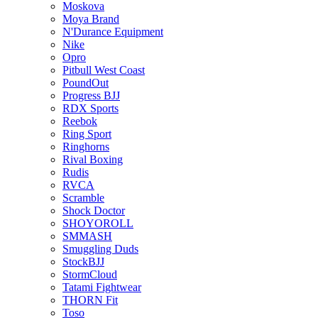
Moskova
Moya Brand
N'Durance Equipment
Nike
Opro
Pitbull West Coast
PoundOut
Progress BJJ
RDX Sports
Reebok
Ring Sport
Ringhorns
Rival Boxing
Rudis
RVCA
Scramble
Shock Doctor
SHOYOROLL
SMMASH
Smuggling Duds
StockBJJ
StormCloud
Tatami Fightwear
THORN Fit
Toso