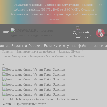
+
Уважаемые покупатели! Временно консультирующие менеджеры
работают по графику: ПН–ПТ с 10:00 до 18:00 (МСК). Ответы на
обращения в выходные дни могут поступать с задержкой. Благодарим за
понимание!
0
из Европы и России. Если купите у нас фейк — вернем
x10
о
Главная
Экипировка для единоборств
Защита / Шлема
Бинты боксерские
Боксерские бинты Venum Tartan Зеленые
+
Арт. 14436
Боксерские бинты Venum Tartan Зеленые
Venum
Оригинальный товар