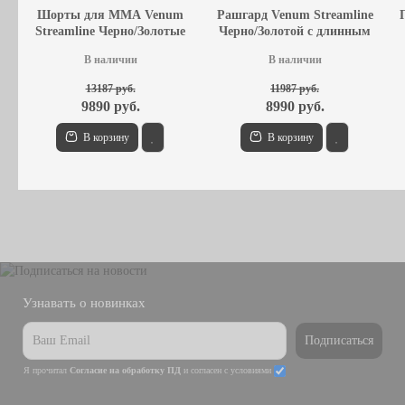
Шорты для MMA Venum
Рашгард Venum Streamline
Streamline Черно/Золотые
Черно/Золотой с длинным
рукавом
В наличии
В наличии
13187 руб.
11987 руб.
9890 руб.
8990 руб.
В корзину
В корзину
Узнавать о новинках
Подписаться
Я прочитал
Согласие на обработку ПД
и согласен с условиями