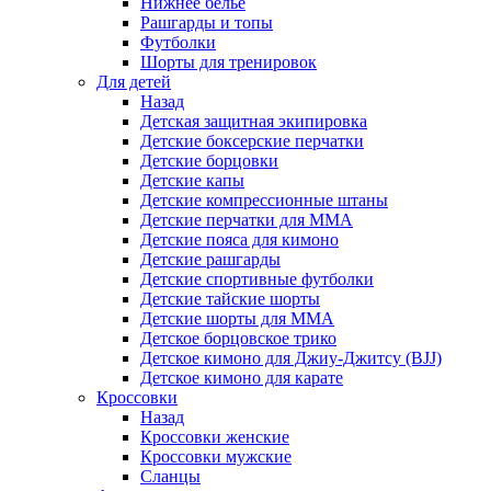
Нижнее белье
Рашгарды и топы
Футболки
Шорты для тренировок
Для детей
Назад
Детская защитная экипировка
Детские боксерские перчатки
Детские борцовки
Детские капы
Детские компрессионные штаны
Детские перчатки для ММА
Детские пояса для кимоно
Детские рашгарды
Детские спортивные футболки
Детские тайские шорты
Детские шорты для ММА
Детское борцовское трико
Детское кимоно для Джиу-Джитсу (BJJ)
Детское кимоно для карате
Кроссовки
Назад
Кроссовки женские
Кроссовки мужские
Сланцы