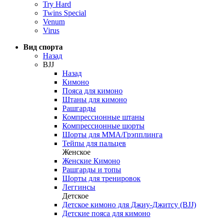
Try Hard
Twins Special
Venum
Virus
Вид спорта
Назад
BJJ
Назад
Кимоно
Пояса для кимоно
Штаны для кимоно
Рашгарды
Компрессионные штаны
Компрессионные шорты
Шорты для ММА/Грэпплинга
Тейпы для пальцев
Женское
Женские Кимоно
Рашгарды и топы
Шорты для тренировок
Леггинсы
Детское
Детское кимоно для Джиу-Джитсу (BJJ)
Детские пояса для кимоно