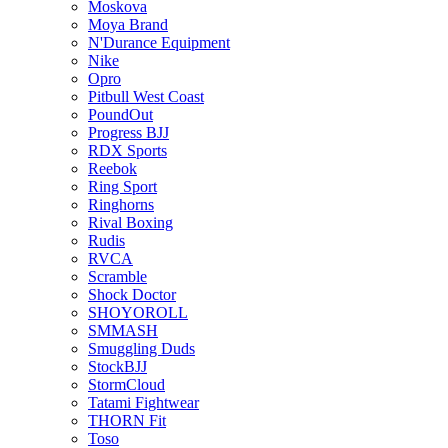
Moskova
Moya Brand
N'Durance Equipment
Nike
Opro
Pitbull West Coast
PoundOut
Progress BJJ
RDX Sports
Reebok
Ring Sport
Ringhorns
Rival Boxing
Rudis
RVCA
Scramble
Shock Doctor
SHOYOROLL
SMMASH
Smuggling Duds
StockBJJ
StormCloud
Tatami Fightwear
THORN Fit
Toso