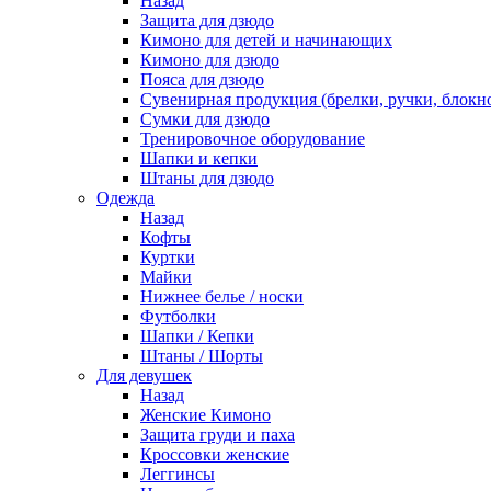
Назад
Защита для дзюдо
Кимоно для детей и начинающих
Кимоно для дзюдо
Пояса для дзюдо
Сувенирная продукция (брелки, ручки, блокно
Сумки для дзюдо
Тренировочное оборудование
Шапки и кепки
Штаны для дзюдо
Одежда
Назад
Кофты
Куртки
Майки
Нижнее белье / носки
Футболки
Шапки / Кепки
Штаны / Шорты
Для девушек
Назад
Женские Кимоно
Защита груди и паха
Кроссовки женские
Леггинсы