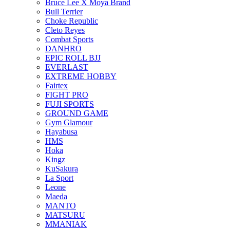
Bruce Lee X Moya Brand
Bull Terrier
Choke Republic
Cleto Reyes
Combat Sports
DANHRO
EPIC ROLL BJJ
EVERLAST
EXTREME HOBBY
Fairtex
FIGHT PRO
FUJI SPORTS
GROUND GAME
Gym Glamour
Hayabusa
HMS
Hoka
Kingz
KuSakura
La Sport
Leone
Maeda
MANTO
MATSURU
MMANIAK