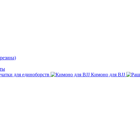
резина)
ты
чатки для единоборств
Кимоно для BJJ