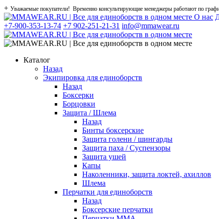
+
Уважаемые покупатели! Временно консультирующие менеджеры работают по графику
О нас
Д
+7-900-353-13-74
+7 902-251-21-31
info@mmawear.ru
Каталог
Назад
Экипировка для единоборств
Назад
Боксерки
Борцовки
Защита / Шлема
Назад
Бинты боксерские
Защита голени / шингарды
Защита паха / Суспензоры
Защита ушей
Капы
Наколенники, защита локтей, ахиллов
Шлема
Перчатки для единоборств
Назад
Боксерские перчатки
Перчатки ММА