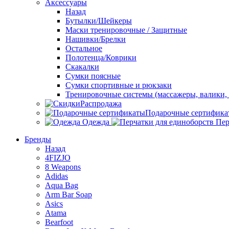
Аксессуары
Назад
Бутылки/Шейкеры
Маски тренировочные / Защитные
Нашивки/Брелки
Остальное
Полотенца/Коврики
Скакалки
Сумки поясные
Сумки спортивные и рюкзаки
Тренировочные системы (массажеры, валики, 
Распродажа
Подарочные сертифика
Одежда
Пер
Бренды
Назад
4FIZJO
8 Weapons
Adidas
Aqua Bag
Arm Bar Soap
Asics
Atama
Bearfoot