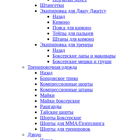
Штангетки
Экипировка для Джиу Джитсу
Назад
Кимоно
Пояса для кимоно
Тейпы для пальцев
Штаны для кимоно
Экипировка для тренера
Назад
Боксерские лапы и макивары
Боксерские мешки и груши
Тренировочная одежда
Назад
Борцовское трико
Компрессионные шорты
Компрессионные штаны
Майки
Майки боксерские
Рашгарды
Тайские шорты
Шорты Боксерские
Шорты для ММА/Грэпплинга
Шорты для тренировок
Дзюдо