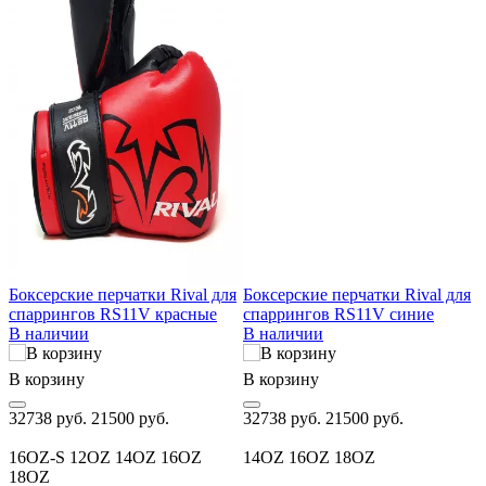
Боксерские перчатки Rival для
Боксерские перчатки Rival для
T
спаррингов RS11V красные
спаррингов RS11V синие
В наличии
В наличии
В корзину
В корзину
В
32738 руб.
21500 руб.
32738 руб.
21500 руб.
2
16OZ-S
12OZ
14OZ
16OZ
14OZ
16OZ
18OZ
18OZ