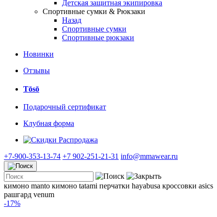
Детская защитная экипировка
Спортивные сумки & Рюкзаки
Назад
Спортивные сумки
Спортивные рюкзаки
Новинки
Отзывы
Tōsō
Подарочный сертификат
Клубная форма
Распродажа
+7-900-353-13-74
+7 902-251-21-31
info@mmawear.ru
кимоно manto
кимоно tatami
перчатки hayabusa
кроссовки asics
рашгард venum
-17%