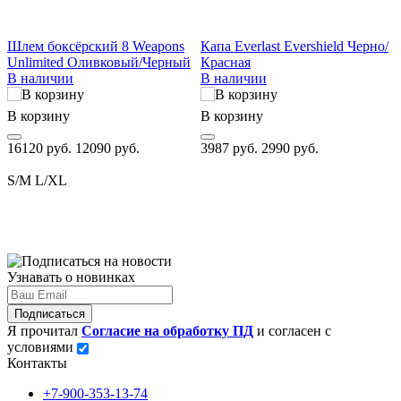
Шлем боксёрский 8 Weapons
Капа Everlast Evershield Черно/
Б
Unlimited Оливковый/Черный
Красная
В наличии
В наличии
В корзину
В корзину
В
16120 руб.
12090 руб.
3987 руб.
2990 руб.
3
S/M
L/XL
Узнавать о новинках
Подписаться
Я прочитал
Согласие на обработку ПД
и согласен с
условиями
Контакты
+7-900-353-13-74