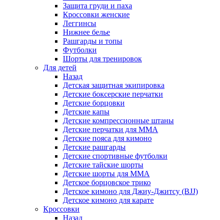
Защита груди и паха
Кроссовки женские
Леггинсы
Нижнее белье
Рашгарды и топы
Футболки
Шорты для тренировок
Для детей
Назад
Детская защитная экипировка
Детские боксерские перчатки
Детские борцовки
Детские капы
Детские компрессионные штаны
Детские перчатки для ММА
Детские пояса для кимоно
Детские рашгарды
Детские спортивные футболки
Детские тайские шорты
Детские шорты для ММА
Детское борцовское трико
Детское кимоно для Джиу-Джитсу (BJJ)
Детское кимоно для карате
Кроссовки
Назад