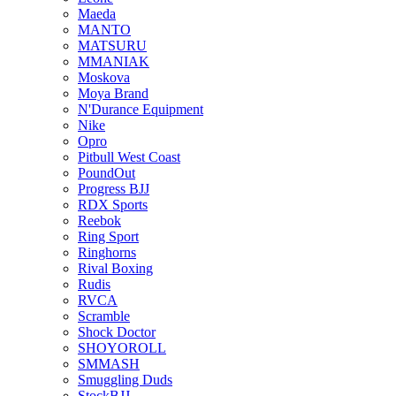
Maeda
MANTO
MATSURU
MMANIAK
Moskova
Moya Brand
N'Durance Equipment
Nike
Opro
Pitbull West Coast
PoundOut
Progress BJJ
RDX Sports
Reebok
Ring Sport
Ringhorns
Rival Boxing
Rudis
RVCA
Scramble
Shock Doctor
SHOYOROLL
SMMASH
Smuggling Duds
StockBJJ