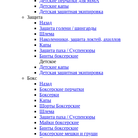
Детские перчатки для ММА
Детские капы
Детская защитная экипировка
Защита
Назад
Защита голени / шингарды
Шлема
Наколенники, защита локтей, ахиллов
Капы
Защита паха / Суспензоры
Бинты боксерские
Детское
Детские капы
Детская защитная экипировка
Бокс
Назад
Боксерские перчатки
Боксерки
Капы
Шорты Боксерские
Шлема
Защита паха / Суспензоры
Майки боксерские
Бинты боксерские
Боксерские мешки и груши