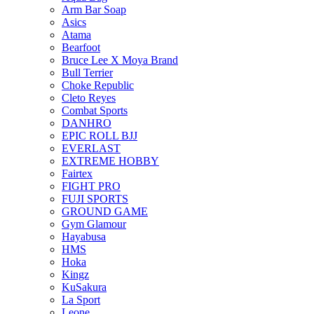
Arm Bar Soap
Asics
Atama
Bearfoot
Bruce Lee X Moya Brand
Bull Terrier
Choke Republic
Cleto Reyes
Combat Sports
DANHRO
EPIC ROLL BJJ
EVERLAST
EXTREME HOBBY
Fairtex
FIGHT PRO
FUJI SPORTS
GROUND GAME
Gym Glamour
Hayabusa
HMS
Hoka
Kingz
KuSakura
La Sport
Leone