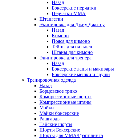
Назад
Боксерские перчатки
Перчатки ММА
Штангетки
Экипировка для Джиу Джитсу
Назад
Кимоно
Пояса для кимоно
Тейпы для пальцев
Штаны для кимоно
Экипировка для тренера
Назад
Боксерские лапы и макивары
Боксерские мешки и груши
Тренировочная одежда
Назад
Борцовское трико
Компрессионные шорты
Компрессионные штаны
Майки
Майки боксерские
Рашгарды
Тайские шорты
Шорты Боксерские
Шорты для ММА/Грэпплинга