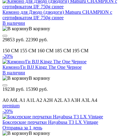
Кимоно для Дзюдо (дзюдоги) Matsuru CHAMPION с
сертификатом IJF 750g синее
В наличии
В корзину
29853 руб.
22390 руб.
150 CM
155 CM
160 CM
185 CM
195 CM
-20%
Кимоно/Ги BJJ Kingz The One Черное
В наличии
В корзину
19238 руб.
15390 руб.
A0
A0L
A1
A1L
A2
A2H
A2L
A3
A3H
A3L
A4
premium
-20%
Боксерские перчатки Hayabusa T3 LX Vintage
Отправка за 1 день
В корзину