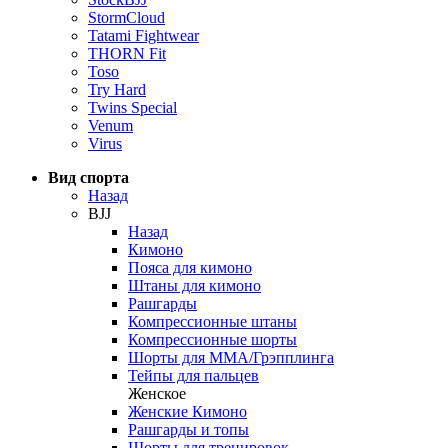
StormCloud
Tatami Fightwear
THORN Fit
Toso
Try Hard
Twins Special
Venum
Virus
Вид спорта
Назад
BJJ
Назад
Кимоно
Пояса для кимоно
Штаны для кимоно
Рашгарды
Компрессионные штаны
Компрессионные шорты
Шорты для ММА/Грэпплинга
Тейпы для пальцев
Женское
Женские Кимоно
Рашгарды и топы
Шорты для тренировок