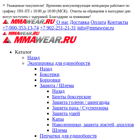
+
Уважаемые покупатели! Временно консультирующие менеджеры работают по
графику: ПН–ПТ с 10:00 до 18:00 (МСК). Ответы на обращения в выходные дни
могут поступать с задержкой. Благодарим за понимание!
О нас
Доставка
Оплата
Контакты
+7-900-353-13-74
+7 902-251-21-31
info@mmawear.ru
Каталог
Назад
Экипировка для единоборств
Назад
Боксерки
Борцовки
Защита / Шлема
Назад
Бинты боксерские
Защита голени / шингарды
Защита паха / Суспензоры
Защита ушей
Капы
Наколенники, защита локтей, ахиллов
Шлема
Перчатки для единоборств