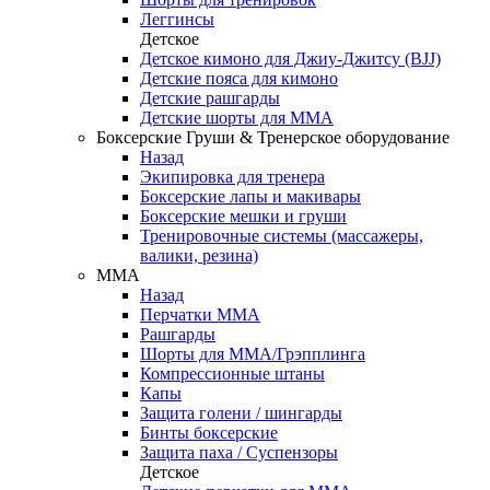
Леггинсы
Детское
Детское кимоно для Джиу-Джитсу (BJJ)
Детские пояса для кимоно
Детские рашгарды
Детские шорты для ММА
Боксерские Груши & Тренерское оборудование
Назад
Экипировка для тренера
Боксерские лапы и макивары
Боксерские мешки и груши
Тренировочные системы (массажеры,
валики, резина)
ММА
Назад
Перчатки ММА
Рашгарды
Шорты для ММА/Грэпплинга
Компрессионные штаны
Капы
Защита голени / шингарды
Бинты боксерские
Защита паха / Суспензоры
Детское