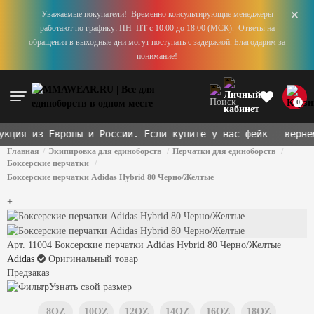
+
Уважаемые покупатели! Временно консультирующие менеджеры
работают по графику: ПН–ПТ с 10:00 до 18:00 (МСК). Ответы на
обращения в выходные дни могут поступать с задержкой. Благодарим за
понимание!
0
ция из Европы и России. Если купите у нас фейк — вернем
x
Главная
Экипировка для единоборств
Перчатки для единоборств
Боксерские перчатки
Боксерские перчатки Adidas Hybrid 80 Черно/Желтые
+
Арт. 11004
Боксерские перчатки Adidas Hybrid 80 Черно/Желтые
Adidas
Оригинальный товар
Предзаказ
Узнать свой размер
8OZ
10OZ
12OZ
14OZ
16OZ
18OZ