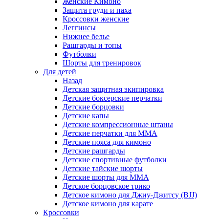
Женские Кимоно
Защита груди и паха
Кроссовки женские
Леггинсы
Нижнее белье
Рашгарды и топы
Футболки
Шорты для тренировок
Для детей
Назад
Детская защитная экипировка
Детские боксерские перчатки
Детские борцовки
Детские капы
Детские компрессионные штаны
Детские перчатки для ММА
Детские пояса для кимоно
Детские рашгарды
Детские спортивные футболки
Детские тайские шорты
Детские шорты для ММА
Детское борцовское трико
Детское кимоно для Джиу-Джитсу (BJJ)
Детское кимоно для карате
Кроссовки