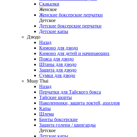
Скакалки
Женское
Женские боксерские перчатки
Детское
Детские боксерские перчатки
Детские капы
Дзюдо
Назад
Кимоно для дзюдо
Кимоно для детей и начинающих
Пояса для дзюдо
Штаны для дзюдо
Защита для дзюдо
Сумки для дзюдо
Muay Thai
Назад
Перчатки для Тайского бокса
Тайские шорты
Наколенники, защита локтей, ахиллов
Капы
Шлема
Бинты боксерские
Защита голени / шингарды
Детское
Детские капы