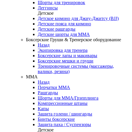
Шорты для тренировок
Леггинсы
Детское
Детское кимоно для Джиу-Джитсу (BJJ)
Детские пояса для кимоно
Детские рашгарды
Детские шорты для ММА
Боксерские Груши & Тренерское оборудование
Назад
Экипировка для тренера
Боксерские лапы и макивары
Боксерские мешки и груши
Тренировочные системы (массажеры,
валики, резина)
ММА
Назад
Перчатки ММА
Рашгарды
Шорты для ММА/Грэпплинга
Компрессионные штаны
Капы
Защита голени / шингарды
Бинты боксерские
Защита паха / Суспензоры
Детское