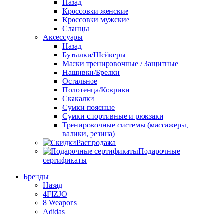
Назад
Кроссовки женские
Кроссовки мужские
Сланцы
Аксессуары
Назад
Бутылки/Шейкеры
Маски тренировочные / Защитные
Нашивки/Брелки
Остальное
Полотенца/Коврики
Скакалки
Сумки поясные
Сумки спортивные и рюкзаки
Тренировочные системы (массажеры,
валики, резина)
Распродажа
Подарочные
сертификаты
Бренды
Назад
4FIZJO
8 Weapons
Adidas