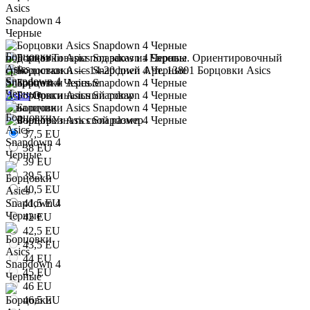
под заказ
Товары под заказ из Европы. Ориентировочный
срок доставки — 14-20 дней
Арт. 13801
Борцовки Asics
Snapdown 4 Черные
Asics
Оригинальный товар
В наличии
Узнать свой размер
37,5 EU
38 EU
39 EU
39,5 EU
40,5 EU
41,5 EU
42 EU
42,5 EU
43,5 EU
44 EU
45 EU
46 EU
46,5 EU