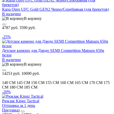
Капа Opro UFC Gold GEN2 Черно/Серебряная (для брекетов)
В наличии
В корзину
4787 руб.
3590 руб.
-25%
Детское кимоно для Дзюдо SEMI Competition Matsuru 650g
белое
В наличии
В корзину
14253 руб.
10690 руб.
140 CM
145 CM
150 CM
155 CM
160 CM
165 CM
170 CM
175
CM
180 CM
185 CM
-20%
Рюкзак Kingz Tactical
Отправка за 1 день
Предзаказ