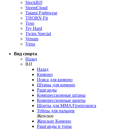
StockBJJ
StormCloud
Tatami Fightwear
THORN Fit
Toso
Try Hard
Twins Special
Venum
Virus
Вид спорта
Назад
BJJ
Назад
Кимоно
Пояса для кимоно
Штаны для кимоно
Рашгарды
Компрессионные штаны
Компрессионные шорты
Шорты для ММА/Грэпплинга
Тейпы для пальцев
Женское
Женские Кимоно
Рашгарды и топы