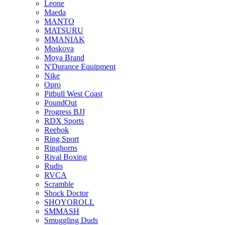
Leone
Maeda
MANTO
MATSURU
MMANIAK
Moskova
Moya Brand
N'Durance Equipment
Nike
Opro
Pitbull West Coast
PoundOut
Progress BJJ
RDX Sports
Reebok
Ring Sport
Ringhorns
Rival Boxing
Rudis
RVCA
Scramble
Shock Doctor
SHOYOROLL
SMMASH
Smuggling Duds