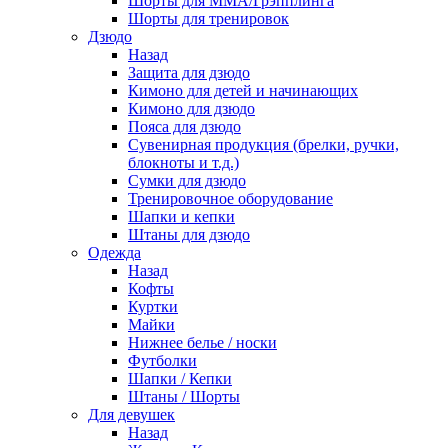
Шорты для ММА/Грэпплинга
Шорты для тренировок
Дзюдо
Назад
Защита для дзюдо
Кимоно для детей и начинающих
Кимоно для дзюдо
Пояса для дзюдо
Сувенирная продукция (брелки, ручки,
блокноты и т.д.)
Сумки для дзюдо
Тренировочное оборудование
Шапки и кепки
Штаны для дзюдо
Одежда
Назад
Кофты
Куртки
Майки
Нижнее белье / носки
Футболки
Шапки / Кепки
Штаны / Шорты
Для девушек
Назад