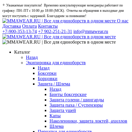
+
Уважаемые покупатели! Временно консультирующие менеджеры работают по
графику: ПН–ПТ с 10:00 до 18:00 (МСК). Ответы на обращения в выходные дни
могут поступать с задержкой. Благодарим за понимание!
О нас
Доставка
Оплата
Контакты
+7-900-353-13-74
+7 902-251-21-31
info@mmawear.ru
Каталог
Назад
Экипировка для единоборств
Назад
Боксерки
Борцовки
Защита / Шлема
Назад
Бинты боксерские
Защита голени / шингарды
Защита паха / Суспензоры
Защита ушей
Капы
Наколенники, защита локтей, ахиллов
Шлема
Перчатки для единоборств