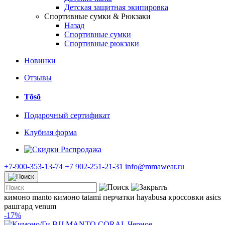
Детская защитная экипировка
Спортивные сумки & Рюкзаки
Назад
Спортивные сумки
Спортивные рюкзаки
Новинки
Отзывы
Tōsō
Подарочный сертификат
Клубная форма
Распродажа
+7-900-353-13-74
+7 902-251-21-31
info@mmawear.ru
кимоно manto
кимоно tatami
перчатки hayabusa
кроссовки asics
рашгард venum
-17%