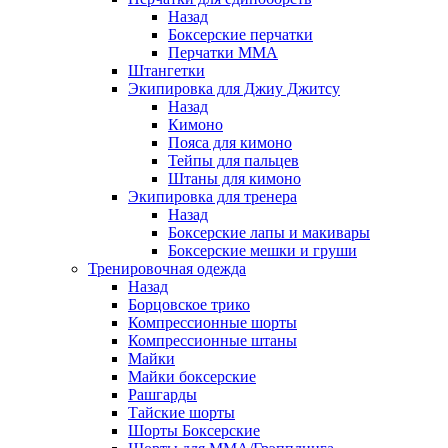
Назад
Боксерские перчатки
Перчатки ММА
Штангетки
Экипировка для Джиу Джитсу
Назад
Кимоно
Пояса для кимоно
Тейпы для пальцев
Штаны для кимоно
Экипировка для тренера
Назад
Боксерские лапы и макивары
Боксерские мешки и груши
Тренировочная одежда
Назад
Борцовское трико
Компрессионные шорты
Компрессионные штаны
Майки
Майки боксерские
Рашгарды
Тайские шорты
Шорты Боксерские