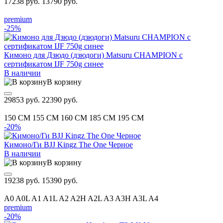
17238 руб.
13790 руб.
premium
-25%
Кимоно для Дзюдо (дзюдоги) Matsuru CHAMPION с
сертификатом IJF 750g синее
В наличии
В корзину
29853 руб.
22390 руб.
150 CM
155 CM
160 CM
185 CM
195 CM
-20%
Кимоно/Ги BJJ Kingz The One Черное
В наличии
В корзину
19238 руб.
15390 руб.
A0
A0L
A1
A1L
A2
A2H
A2L
A3
A3H
A3L
A4
premium
-20%