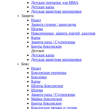
Детские перчатки для ММА
Детские капы
Детская защитная экипировка
Защита
Назад
Защита голени / шингарды
Шлема
Наколенники, защита локтей, ахиллов
Капы
Защита паха / Суспензоры
Бинты боксерские
Детское
Детские капы
Детская защитная экипировка
Бокс
Назад
Боксерские перчатки
Боксерки
Капы
Шорты Боксерские
Шлема
Защита паха / Суспензоры
Майки боксерские
Бинты боксерские
Боксерские мешки и груши