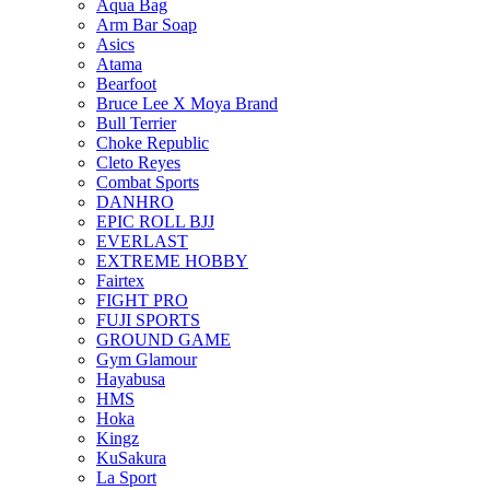
Aqua Bag
Arm Bar Soap
Asics
Atama
Bearfoot
Bruce Lee X Moya Brand
Bull Terrier
Choke Republic
Cleto Reyes
Combat Sports
DANHRO
EPIC ROLL BJJ
EVERLAST
EXTREME HOBBY
Fairtex
FIGHT PRO
FUJI SPORTS
GROUND GAME
Gym Glamour
Hayabusa
HMS
Hoka
Kingz
KuSakura
La Sport