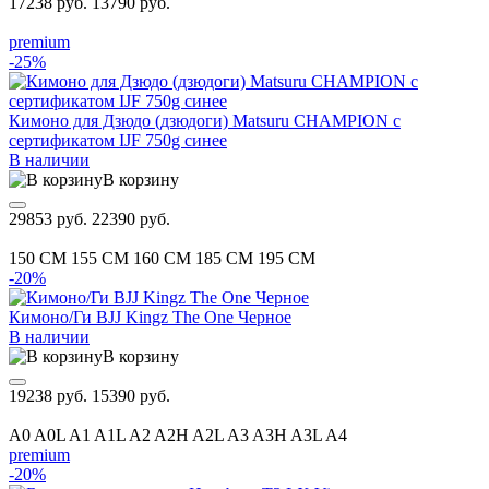
17238 руб.
13790 руб.
premium
-25%
Кимоно для Дзюдо (дзюдоги) Matsuru CHAMPION с
сертификатом IJF 750g синее
В наличии
В корзину
29853 руб.
22390 руб.
150 CM
155 CM
160 CM
185 CM
195 CM
-20%
Кимоно/Ги BJJ Kingz The One Черное
В наличии
В корзину
19238 руб.
15390 руб.
A0
A0L
A1
A1L
A2
A2H
A2L
A3
A3H
A3L
A4
premium
-20%