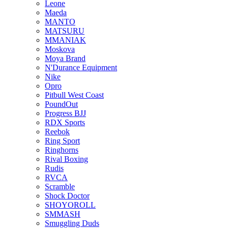
Leone
Maeda
MANTO
MATSURU
MMANIAK
Moskova
Moya Brand
N'Durance Equipment
Nike
Opro
Pitbull West Coast
PoundOut
Progress BJJ
RDX Sports
Reebok
Ring Sport
Ringhorns
Rival Boxing
Rudis
RVCA
Scramble
Shock Doctor
SHOYOROLL
SMMASH
Smuggling Duds