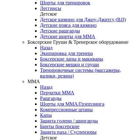
Шорты для тренировок
Леггинсы
Детское
Детское кимоно для Джиу-Джитсу (BJJ)
Детские пояса для кимоно
Детские рашгарды
Детские шорты для ММА
Боксерские Груши & Тренерское оборудование
Назад
Экипировка для тренера
Боксерские лапы и макивары
Боксерские мешки и груши
Тренировочные системы (массажеры,
валики, резина)
ММА
Назад
Перчатки ММА
Рашгарды
Шорты для ММА/Грэпплинга
Компрессионные штаны
Капы
Защита голени / шингарды
Бинты боксерские
Защита паха / Суспензоры
Детское