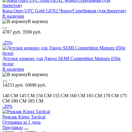
Капа Opro UFC Gold GEN2 Черно/Серебряная (для брекетов)
В наличии
В корзину
4787 руб.
3590 руб.
-25%
Детское кимоно для Дзюдо SEMI Competition Matsuru 650g
белое
В наличии
В корзину
14253 руб.
10690 руб.
140 CM
145 CM
150 CM
155 CM
160 CM
165 CM
170 CM
175
CM
180 CM
185 CM
-20%
Рюкзак Kingz Tactical
Отправка за 1 день
Предзаказ