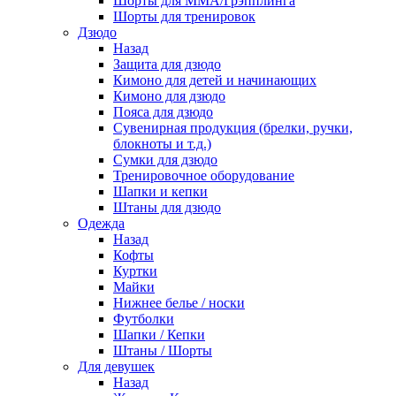
Шорты для ММА/Грэпплинга
Шорты для тренировок
Дзюдо
Назад
Защита для дзюдо
Кимоно для детей и начинающих
Кимоно для дзюдо
Пояса для дзюдо
Сувенирная продукция (брелки, ручки,
блокноты и т.д.)
Сумки для дзюдо
Тренировочное оборудование
Шапки и кепки
Штаны для дзюдо
Одежда
Назад
Кофты
Куртки
Майки
Нижнее белье / носки
Футболки
Шапки / Кепки
Штаны / Шорты
Для девушек
Назад