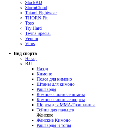
StockBJJ
StormCloud
Tatami Fightwear
THORN Fit
Toso
Try Hard
Twins Special
Venum
Virus
Вид спорта
Назад
BJJ
Назад
Кимоно
Пояса для кимоно
Штаны для кимоно
Рашгарды
Компрессионные штаны
Компрессионные шорты
Шорты для ММА/Грэпплинга
Тейпы для пальцев
Женское
Женские Кимоно
Рашгарды и топы