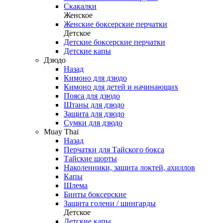
Скакалки
Женское
Женские боксерские перчатки
Детское
Детские боксерские перчатки
Детские капы
Дзюдо
Назад
Кимоно для дзюдо
Кимоно для детей и начинающих
Пояса для дзюдо
Штаны для дзюдо
Защита для дзюдо
Сумки для дзюдо
Muay Thai
Назад
Перчатки для Тайского бокса
Тайские шорты
Наколенники, защита локтей, ахиллов
Капы
Шлема
Бинты боксерские
Защита голени / шингарды
Детское
Детские капы