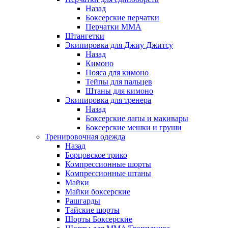
Назад
Боксерские перчатки
Перчатки ММА
Штангетки
Экипировка для Джиу Джитсу
Назад
Кимоно
Пояса для кимоно
Тейпы для пальцев
Штаны для кимоно
Экипировка для тренера
Назад
Боксерские лапы и макивары
Боксерские мешки и груши
Тренировочная одежда
Назад
Борцовское трико
Компрессионные шорты
Компрессионные штаны
Майки
Майки боксерские
Рашгарды
Тайские шорты
Шорты Боксерские