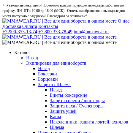
+
Уважаемые покупатели! Временно консультирующие менеджеры работают по
графику: ПН–ПТ с 10:00 до 18:00 (МСК). Ответы на обращения в выходные дни
могут поступать с задержкой. Благодарим за понимание!
О нас
Доставка
Оплата
Контакты
+7-900-353-13-74
+7 800 333-78-49
info@mmawear.ru
Каталог
Назад
Экипировка для единоборств
Назад
Боксерки
Борцовки
Защита / Шлема
Назад
Бинты боксерские
Защита голени / шингарды
Защита паха / Суспензоры
Защита ушей
Капы
Наколенники, защита локтей, ахиллов
Шлема
Перчатки для единоборств