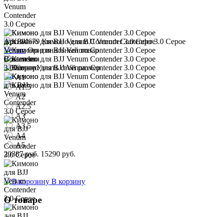
Арт. 14679
Кимоно для BJJ Venum Contender 3.0 Серое
Venum
Оригинальный товар
В наличии
Узнать свой размер
A1
A1.5
A2
A2.5
A3
A3.5
A4
A5
20387 руб.
15290 руб.
В корзину
О товаре