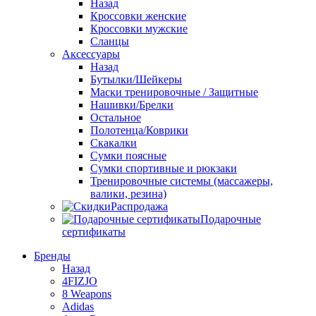
Назад
Кроссовки женские
Кроссовки мужские
Сланцы
Аксессуары
Назад
Бутылки/Шейкеры
Маски тренировочные / Защитные
Нашивки/Брелки
Остальное
Полотенца/Коврики
Скакалки
Сумки поясные
Сумки спортивные и рюкзаки
Тренировочные системы (массажеры,
валики, резина)
Распродажа
Подарочные
сертификаты
Бренды
Назад
4FIZJO
8 Weapons
Adidas