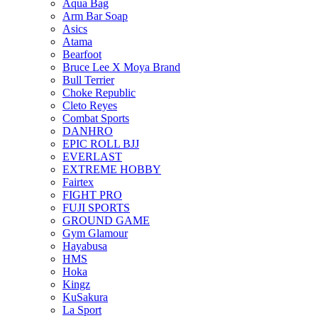
Aqua Bag
Arm Bar Soap
Asics
Atama
Bearfoot
Bruce Lee X Moya Brand
Bull Terrier
Choke Republic
Cleto Reyes
Combat Sports
DANHRO
EPIC ROLL BJJ
EVERLAST
EXTREME HOBBY
Fairtex
FIGHT PRO
FUJI SPORTS
GROUND GAME
Gym Glamour
Hayabusa
HMS
Hoka
Kingz
KuSakura
La Sport