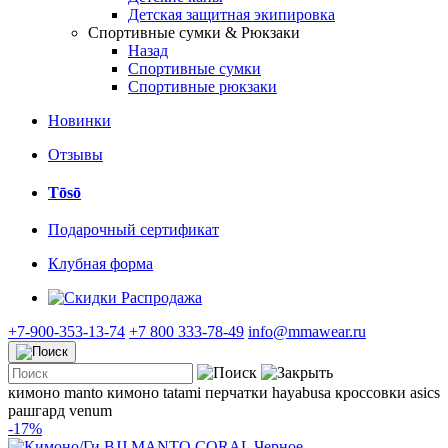
Детская защитная экипировка
Спортивные сумки & Рюкзаки
Назад
Спортивные сумки
Спортивные рюкзаки
Новинки
Отзывы
Tōsō
Подарочный сертификат
Клубная форма
Распродажа
+7-900-353-13-74
+7 800 333-78-49
info@mmawear.ru
кимоно manto
кимоно tatami
перчатки hayabusa
кроссовки asics
рашгард venum
-17%