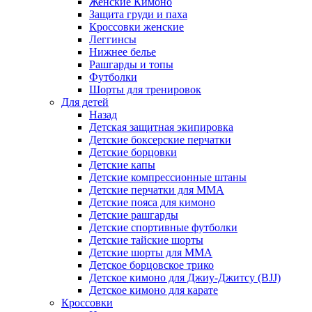
Женские Кимоно
Защита груди и паха
Кроссовки женские
Леггинсы
Нижнее белье
Рашгарды и топы
Футболки
Шорты для тренировок
Для детей
Назад
Детская защитная экипировка
Детские боксерские перчатки
Детские борцовки
Детские капы
Детские компрессионные штаны
Детские перчатки для ММА
Детские пояса для кимоно
Детские рашгарды
Детские спортивные футболки
Детские тайские шорты
Детские шорты для ММА
Детское борцовское трико
Детское кимоно для Джиу-Джитсу (BJJ)
Детское кимоно для карате
Кроссовки