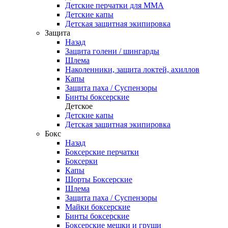
Детские перчатки для ММА
Детские капы
Детская защитная экипировка
Защита
Назад
Защита голени / шингарды
Шлема
Наколенники, защита локтей, ахиллов
Капы
Защита паха / Суспензоры
Бинты боксерские
Детское
Детские капы
Детская защитная экипировка
Бокс
Назад
Боксерские перчатки
Боксерки
Капы
Шорты Боксерские
Шлема
Защита паха / Суспензоры
Майки боксерские
Бинты боксерские
Боксерские мешки и груши