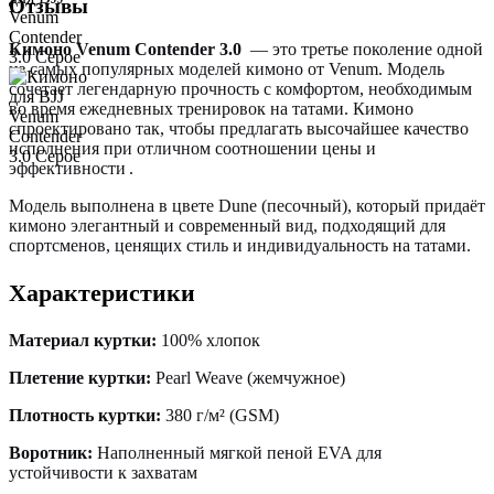
Отзывы
Кимоно Venum Contender 3.0
— это третье поколение одной
из самых популярных моделей кимоно от Venum. Модель
сочетает легендарную прочность с комфортом, необходимым
во время ежедневных тренировок на татами. Кимоно
спроектировано так, чтобы предлагать высочайшее качество
исполнения при отличном соотношении цены и
эффективности
.
Модель выполнена в цвете Dune (песочный), который придаёт
кимоно элегантный и современный вид, подходящий для
спортсменов, ценящих стиль и индивидуальность на татами.
Характеристики
Материал куртки:
100% хлопок
Плетение куртки:
Pearl Weave (жемчужное)
Плотность куртки:
380 г/м² (GSM)
Воротник:
Наполненный мягкой пеной EVA для
устойчивости к захватам