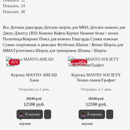
Показать: 12
Показать: 24
Показать: 48
Все
Детские рашгарды
Детские шорты для ММА
Детское кимоно для
Джиу-Джитсу (BJJ)
Кимоно
Кофты
Куртки
Нижнее белье / носки
Полотенца/Коврики
Пояса для кимоно
Рашгарды
Сумки поясные
Сумки спортивные и рюкзаки
Футболки
Шапки / Кепки
Шорты для
ММА/Грэпплинга
Шорты для тренировок
Штаны / Шорты
-31%
-31%
Куртка MANTO AHEAD
Куртка MANTO SOCIETY
Хаки
Темно-синяя/Графит
Отправка за 1 день
Отправка за 1 день
18240 руб.
18240 руб.
12590 руб.
12590 руб.
В корзину
В корзину