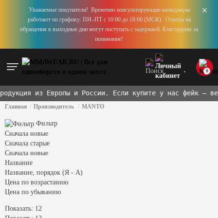
+
Уважаемые покупатели! Временно консультирующие менеджеры
работают по графику: ПН–ПТ с 10:00 до 18:00 (МСК). Ответы на
обращения в выходные дни могут поступать с задержкой. Благодарим за
понимание!
0
одукция из Европы и России. Если купите у нас фейк — ве
Главная
Производитель
MANTO
Фильтр
Сначала новые
Сначала старые
Сначала новые
Название
Название, порядок (Я - А)
Цена по возрастанию
Цена по убыванию
Показать: 12