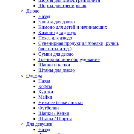
Шорты для ММА/Грэпплинга
Шорты для тренировок
Дзюдо
Назад
Защита для дзюдо
Кимоно для детей и начинающих
Кимоно для дзюдо
Пояса для дзюдо
Сувенирная продукция (брелки, ручки,
блокноты и т.д.)
Сумки для дзюдо
Тренировочное оборудование
Шапки и кепки
Штаны для дзюдо
Одежда
Назад
Кофты
Куртки
Майки
Нижнее белье / носки
Футболки
Шапки / Кепки
Штаны / Шорты
Для девушек
Назад