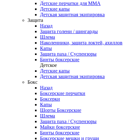
Детские перчатки для ММА
Детские капы
Детская защитная экипировка
Защита
Назад
Защита голени / шингарды
Шлема
Наколенники, защита локтей, ахиллов
Капы
Защита паха / Суспензоры
Бинты боксерские
Детское
Детские капы
Детская защитная экипировка
Бокс
Назад
Боксерские перчатки
Боксерки
Капы
Шорты Боксерские
Шлема
Защита паха / Суспензоры
Майки боксерские
Бинты боксерские
Боксерские мешки и груши