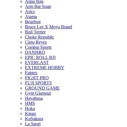
Aqua Bag
Arm Bar Soap
Asics
Atama
Bearfoot
Bruce Lee X Moya Brand
Bull Terrier
Choke Republic
Cleto Reyes
Combat Sports
DANHRO
EPIC ROLL BJJ
EVERLAST
EXTREME HOBBY
Fairtex
FIGHT PRO
FUJI SPORTS
GROUND GAME
Gym Glamour
Hayabusa
HMS
Hoka
Kingz
KuSakura
La Sport