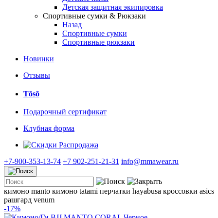
Детская защитная экипировка
Спортивные сумки & Рюкзаки
Назад
Спортивные сумки
Спортивные рюкзаки
Новинки
Отзывы
Tōsō
Подарочный сертификат
Клубная форма
Распродажа
+7-900-353-13-74
+7 902-251-21-31
info@mmawear.ru
кимоно manto
кимоно tatami
перчатки hayabusa
кроссовки asics
рашгард venum
-17%