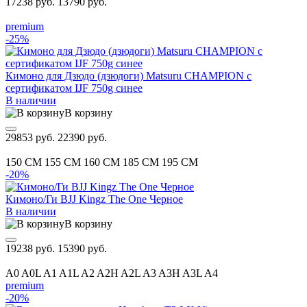
17238 руб.
13790 руб.
premium
-25%
Кимоно для Дзюдо (дзюдоги) Matsuru CHAMPION с
сертификатом IJF 750g синее
В наличии
В корзину
29853 руб.
22390 руб.
150 CM
155 CM
160 CM
185 CM
195 CM
-20%
Кимоно/Ги BJJ Kingz The One Черное
В наличии
В корзину
19238 руб.
15390 руб.
A0
A0L
A1
A1L
A2
A2H
A2L
A3
A3H
A3L
A4
premium
-20%