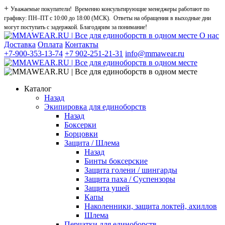
+
Уважаемые покупатели! Временно консультирующие менеджеры работают по
графику: ПН–ПТ с 10:00 до 18:00 (МСК). Ответы на обращения в выходные дни
могут поступать с задержкой. Благодарим за понимание!
О нас
Доставка
Оплата
Контакты
+7-900-353-13-74
+7 902-251-21-31
info@mmawear.ru
Каталог
Назад
Экипировка для единоборств
Назад
Боксерки
Борцовки
Защита / Шлема
Назад
Бинты боксерские
Защита голени / шингарды
Защита паха / Суспензоры
Защита ушей
Капы
Наколенники, защита локтей, ахиллов
Шлема
Перчатки для единоборств