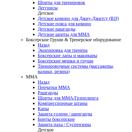
Шорты для тренировок
Леггинсы
Детское
Детское кимоно для Джиу-Джитсу (BJJ)
Детские пояса для кимоно
Детские рашгарды
Детские шорты для ММА
Боксерские Груши & Тренерское оборудование
Назад
Экипировка для тренера
Боксерские лапы и макивары
Боксерские мешки и груши
Тренировочные системы (массажеры,
валики, резина)
ММА
Назад
Перчатки ММА
Рашгарды
Шорты для ММА/Грэпплинга
Компрессионные штаны
Капы
Защита голени / шингарды
Бинты боксерские
Защита паха / Суспензоры
Детское