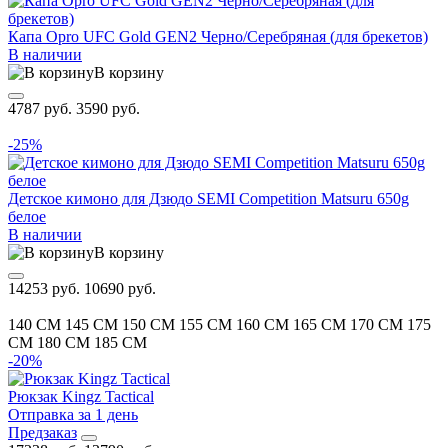
Капа Opro UFC Gold GEN2 Черно/Серебряная (для брекетов)
В наличии
В корзину
4787 руб.
3590 руб.
-25%
Детское кимоно для Дзюдо SEMI Competition Matsuru 650g
белое
В наличии
В корзину
14253 руб.
10690 руб.
140 CM
145 CM
150 CM
155 CM
160 CM
165 CM
170 CM
175
CM
180 CM
185 CM
-20%
Рюкзак Kingz Tactical
Отправка за 1 день
Предзаказ