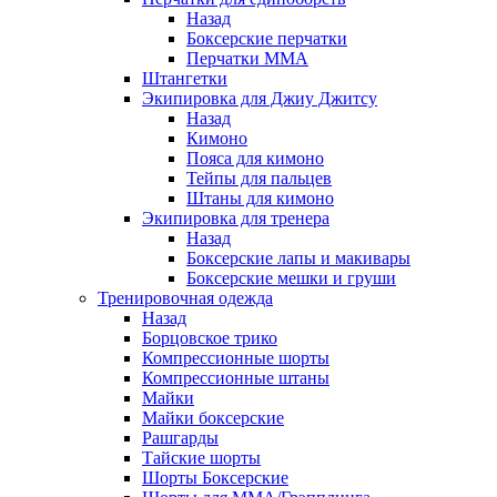
Назад
Боксерские перчатки
Перчатки ММА
Штангетки
Экипировка для Джиу Джитсу
Назад
Кимоно
Пояса для кимоно
Тейпы для пальцев
Штаны для кимоно
Экипировка для тренера
Назад
Боксерские лапы и макивары
Боксерские мешки и груши
Тренировочная одежда
Назад
Борцовское трико
Компрессионные шорты
Компрессионные штаны
Майки
Майки боксерские
Рашгарды
Тайские шорты
Шорты Боксерские