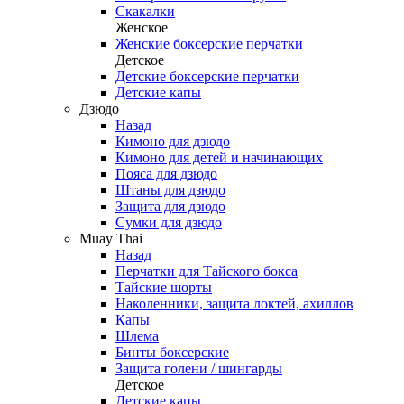
Скакалки
Женское
Женские боксерские перчатки
Детское
Детские боксерские перчатки
Детские капы
Дзюдо
Назад
Кимоно для дзюдо
Кимоно для детей и начинающих
Пояса для дзюдо
Штаны для дзюдо
Защита для дзюдо
Сумки для дзюдо
Muay Thai
Назад
Перчатки для Тайского бокса
Тайские шорты
Наколенники, защита локтей, ахиллов
Капы
Шлема
Бинты боксерские
Защита голени / шингарды
Детское
Детские капы