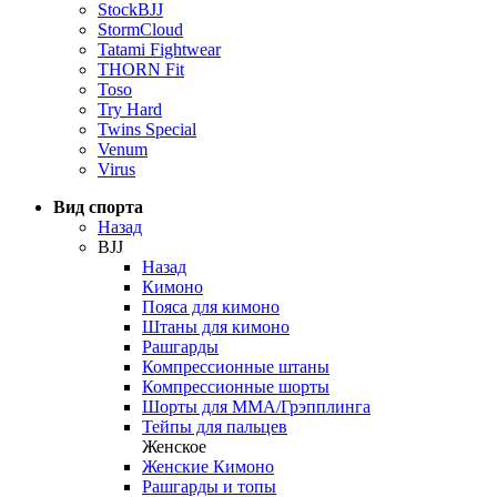
StockBJJ
StormCloud
Tatami Fightwear
THORN Fit
Toso
Try Hard
Twins Special
Venum
Virus
Вид спорта
Назад
BJJ
Назад
Кимоно
Пояса для кимоно
Штаны для кимоно
Рашгарды
Компрессионные штаны
Компрессионные шорты
Шорты для ММА/Грэпплинга
Тейпы для пальцев
Женское
Женские Кимоно
Рашгарды и топы