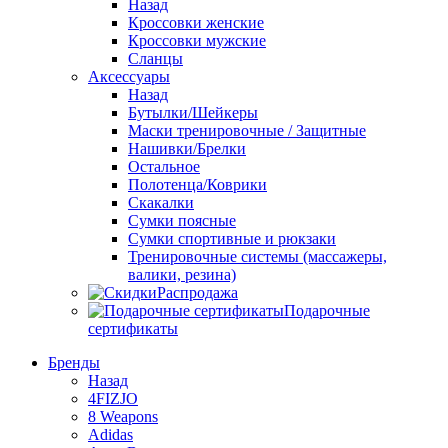
Назад
Кроссовки женские
Кроссовки мужские
Сланцы
Аксессуары
Назад
Бутылки/Шейкеры
Маски тренировочные / Защитные
Нашивки/Брелки
Остальное
Полотенца/Коврики
Скакалки
Сумки поясные
Сумки спортивные и рюкзаки
Тренировочные системы (массажеры,
валики, резина)
Распродажа
Подарочные
сертификаты
Бренды
Назад
4FIZJO
8 Weapons
Adidas