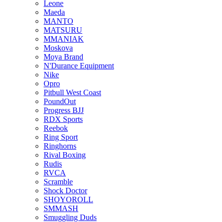
Leone
Maeda
MANTO
MATSURU
MMANIAK
Moskova
Moya Brand
N'Durance Equipment
Nike
Opro
Pitbull West Coast
PoundOut
Progress BJJ
RDX Sports
Reebok
Ring Sport
Ringhorns
Rival Boxing
Rudis
RVCA
Scramble
Shock Doctor
SHOYOROLL
SMMASH
Smuggling Duds