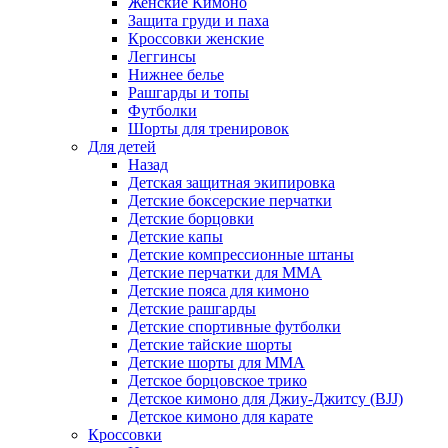
Женские Кимоно
Защита груди и паха
Кроссовки женские
Леггинсы
Нижнее белье
Рашгарды и топы
Футболки
Шорты для тренировок
Для детей
Назад
Детская защитная экипировка
Детские боксерские перчатки
Детские борцовки
Детские капы
Детские компрессионные штаны
Детские перчатки для ММА
Детские пояса для кимоно
Детские рашгарды
Детские спортивные футболки
Детские тайские шорты
Детские шорты для ММА
Детское борцовское трико
Детское кимоно для Джиу-Джитсу (BJJ)
Детское кимоно для карате
Кроссовки