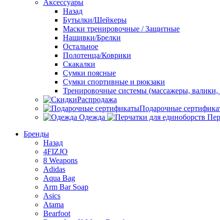
Аксессуары
Назад
Бутылки/Шейкеры
Маски тренировочные / Защитные
Нашивки/Брелки
Остальное
Полотенца/Коврики
Скакалки
Сумки поясные
Сумки спортивные и рюкзаки
Тренировочные системы (массажеры, валики, 
Распродажа
Подарочные сертифика
Одежда
Пер
Бренды
Назад
4FIZJO
8 Weapons
Adidas
Aqua Bag
Arm Bar Soap
Asics
Atama
Bearfoot