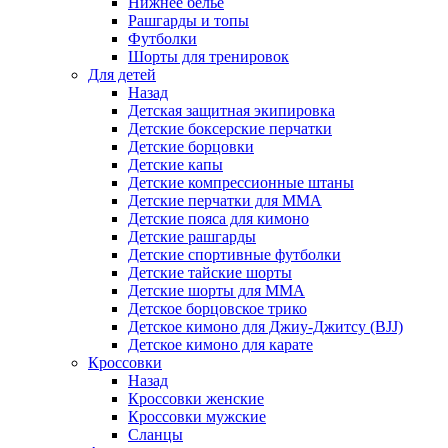
Нижнее белье
Рашгарды и топы
Футболки
Шорты для тренировок
Для детей
Назад
Детская защитная экипировка
Детские боксерские перчатки
Детские борцовки
Детские капы
Детские компрессионные штаны
Детские перчатки для ММА
Детские пояса для кимоно
Детские рашгарды
Детские спортивные футболки
Детские тайские шорты
Детские шорты для ММА
Детское борцовское трико
Детское кимоно для Джиу-Джитсу (BJJ)
Детское кимоно для карате
Кроссовки
Назад
Кроссовки женские
Кроссовки мужские
Сланцы