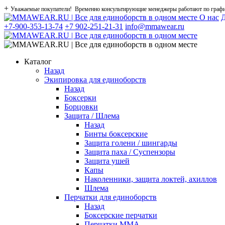
+
Уважаемые покупатели! Временно консультирующие менеджеры работают по графику
О нас
Д
+7-900-353-13-74
+7 902-251-21-31
info@mmawear.ru
Каталог
Назад
Экипировка для единоборств
Назад
Боксерки
Борцовки
Защита / Шлема
Назад
Бинты боксерские
Защита голени / шингарды
Защита паха / Суспензоры
Защита ушей
Капы
Наколенники, защита локтей, ахиллов
Шлема
Перчатки для единоборств
Назад
Боксерские перчатки
Перчатки ММА