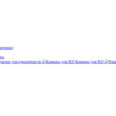
резина)
ты
чатки для единоборств
Кимоно для BJJ