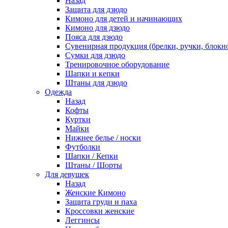
Назад
Защита для дзюдо
Кимоно для детей и начинающих
Кимоно для дзюдо
Пояса для дзюдо
Сувенирная продукция (брелки, ручки, блокно
Сумки для дзюдо
Тренировочное оборудование
Шапки и кепки
Штаны для дзюдо
Одежда
Назад
Кофты
Куртки
Майки
Нижнее белье / носки
Футболки
Шапки / Кепки
Штаны / Шорты
Для девушек
Назад
Женские Кимоно
Защита груди и паха
Кроссовки женские
Леггинсы