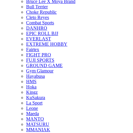
Bruce Lee X Moya Brand
Bull Terrier
Choke Republic
Cleto Reyes
Combat Sports
DANHRO
EPIC ROLL BJJ
EVERLAST
EXTREME HOBBY
Fairtex
FIGHT PRO
FUJI SPORTS
GROUND GAME
Gym Glamour
Hayabusa
HMS
Hoka
Kingz
KuSakura
La Sport
Leone
Maeda
MANTO
MATSURU
MMANIAK