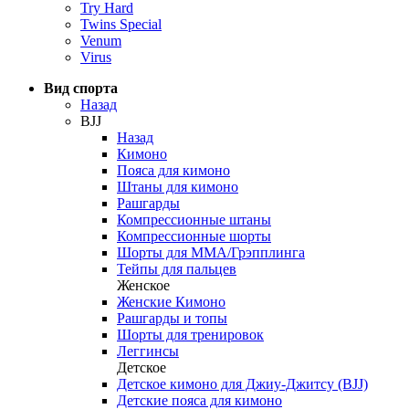
Try Hard
Twins Special
Venum
Virus
Вид спорта
Назад
BJJ
Назад
Кимоно
Пояса для кимоно
Штаны для кимоно
Рашгарды
Компрессионные штаны
Компрессионные шорты
Шорты для ММА/Грэпплинга
Тейпы для пальцев
Женское
Женские Кимоно
Рашгарды и топы
Шорты для тренировок
Леггинсы
Детское
Детское кимоно для Джиу-Джитсу (BJJ)
Детские пояса для кимоно