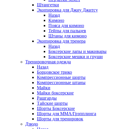
Штангетки
Экипировка для Джиу Джитсу
Назад
Кимоно
Пояса для кимоно
Тейпы для пальцев
Штаны для кимоно
Экипировка для тренера
Назад
Боксерские лапы и макивары
Боксерские мешки и груши
Тренировочная одежда
Назад
Борцовское трико
Компрессионные шорты
Компрессионные штаны
Майки
Майки боксерские
Рашгарды
Тайские шорты
Шорты Боксерские
Шорты для ММА/Грэпплинга
Шорты для тренировок
Дзюдо