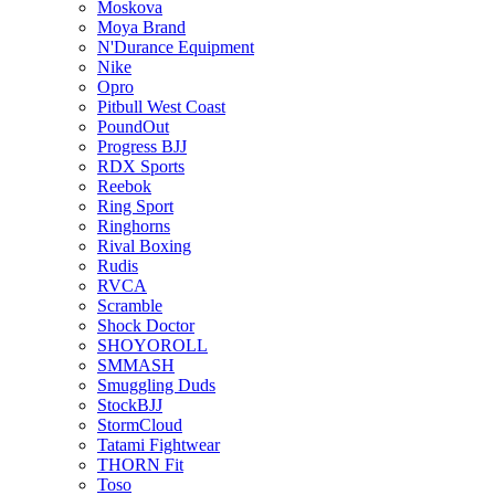
Moskova
Moya Brand
N'Durance Equipment
Nike
Opro
Pitbull West Coast
PoundOut
Progress BJJ
RDX Sports
Reebok
Ring Sport
Ringhorns
Rival Boxing
Rudis
RVCA
Scramble
Shock Doctor
SHOYOROLL
SMMASH
Smuggling Duds
StockBJJ
StormCloud
Tatami Fightwear
THORN Fit
Toso