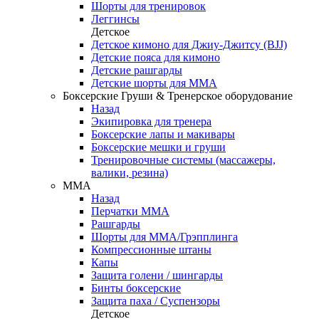
Шорты для тренировок
Леггинсы
Детское
Детское кимоно для Джиу-Джитсу (BJJ)
Детские пояса для кимоно
Детские рашгарды
Детские шорты для ММА
Боксерские Груши & Тренерское оборудование
Назад
Экипировка для тренера
Боксерские лапы и макивары
Боксерские мешки и груши
Тренировочные системы (массажеры,
валики, резина)
ММА
Назад
Перчатки ММА
Рашгарды
Шорты для ММА/Грэпплинга
Компрессионные штаны
Капы
Защита голени / шингарды
Бинты боксерские
Защита паха / Суспензоры
Детское