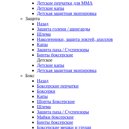
Детские перчатки для ММА
Детские капы
Детская защитная экипировка
Защита
Назад
Защита голени / шингарды
Шлема
Наколенники, защита локтей, ахиллов
Капы
Защита паха / Суспензоры
Бинты боксерские
Детское
Детские капы
Детская защитная экипировка
Бокс
Назад
Боксерские перчатки
Боксерки
Капы
Шорты Боксерские
Шлема
Защита паха / Суспензоры
Майки боксерские
Бинты боксерские
Боксерские мешки и груши