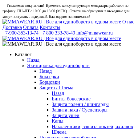
+
Уважаемые покупатели! Временно консультирующие менеджеры работают по
графику: ПН–ПТ с 10:00 до 18:00 (МСК). Ответы на обращения в выходные дни
могут поступать с задержкой. Благодарим за понимание!
О нас
Доставка
Оплата
Контакты
+7-900-353-13-74
+7 800 333-78-49
info@mmawear.ru
Каталог
Назад
Экипировка для единоборств
Назад
Боксерки
Борцовки
Защита / Шлема
Назад
Бинты боксерские
Защита голени / шингарды
Защита паха / Суспензоры
Защита ушей
Капы
Наколенники, защита локтей, ахиллов
Шлема
Перчатки для единоборств