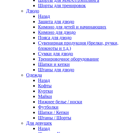
Шорты для ММА/Грэпплинга
Шорты для тренировок
Дзюдо
Назад
Защита для дзюдо
Кимоно для детей и начинающих
Кимоно для дзюдо
Пояса для дзюдо
Сувенирная продукция (брелки, ручки,
блокноты и т.д.)
Сумки для дзюдо
Тренировочное оборудование
Шапки и кепки
Штаны для дзюдо
Одежда
Назад
Кофты
Куртки
Майки
Нижнее белье / носки
Футболки
Шапки / Кепки
Штаны / Шорты
Для девушек
Назад