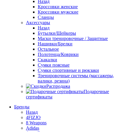
Назад
Кроссовки женские
Кроссовки мужские
Сланцы
Аксессуары
Назад
Бутылки/Шейкеры
Маски тренировочные / Защитные
Нашивки/Брелки
Остальное
Полотенца/Коврики
Скакалки
Сумки поясные
Сумки спортивные и рюкзаки
Тренировочные системы (массажеры,
валики, резина)
Распродажа
Подарочные
сертификаты
Бренды
Назад
4FIZJO
8 Weapons
Adidas