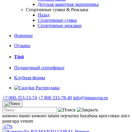
Детская защитная экипировка
Спортивные сумки & Рюкзаки
Назад
Спортивные сумки
Спортивные рюкзаки
Новинки
Отзывы
Tōsō
Подарочный сертификат
Клубная форма
Распродажа
+7-900-353-13-74
+7 800 333-78-49
info@mmawear.ru
кимоно manto
кимоно tatami
перчатки hayabusa
кроссовки asics
рашгард venum
-17%