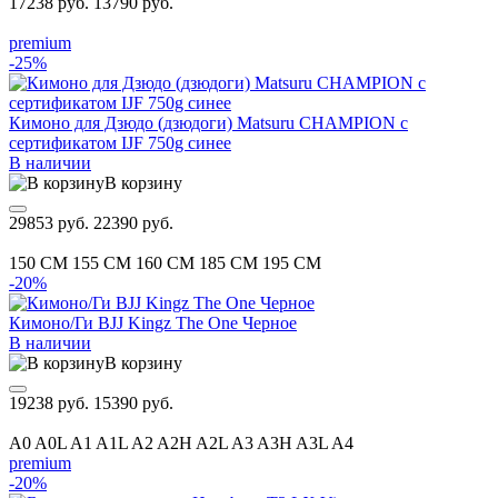
17238 руб.
13790 руб.
premium
-25%
Кимоно для Дзюдо (дзюдоги) Matsuru CHAMPION с
сертификатом IJF 750g синее
В наличии
В корзину
29853 руб.
22390 руб.
150 CM
155 CM
160 CM
185 CM
195 CM
-20%
Кимоно/Ги BJJ Kingz The One Черное
В наличии
В корзину
19238 руб.
15390 руб.
A0
A0L
A1
A1L
A2
A2H
A2L
A3
A3H
A3L
A4
premium
-20%