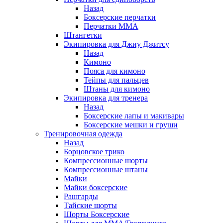
Назад
Боксерские перчатки
Перчатки ММА
Штангетки
Экипировка для Джиу Джитсу
Назад
Кимоно
Пояса для кимоно
Тейпы для пальцев
Штаны для кимоно
Экипировка для тренера
Назад
Боксерские лапы и макивары
Боксерские мешки и груши
Тренировочная одежда
Назад
Борцовское трико
Компрессионные шорты
Компрессионные штаны
Майки
Майки боксерские
Рашгарды
Тайские шорты
Шорты Боксерские