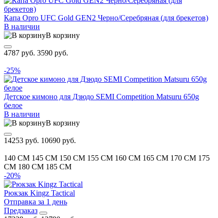
Капа Opro UFC Gold GEN2 Черно/Серебряная (для брекетов)
В наличии
В корзину
4787 руб.
3590 руб.
-25%
Детское кимоно для Дзюдо SEMI Competition Matsuru 650g
белое
В наличии
В корзину
14253 руб.
10690 руб.
140 CM
145 CM
150 CM
155 CM
160 CM
165 CM
170 CM
175
CM
180 CM
185 CM
-20%
Рюкзак Kingz Tactical
Отправка за 1 день
Предзаказ