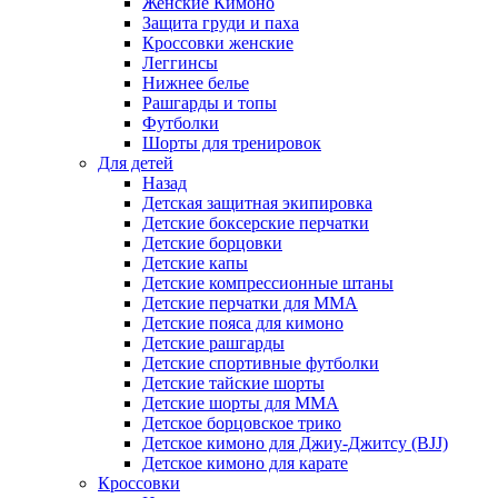
Женские Кимоно
Защита груди и паха
Кроссовки женские
Леггинсы
Нижнее белье
Рашгарды и топы
Футболки
Шорты для тренировок
Для детей
Назад
Детская защитная экипировка
Детские боксерские перчатки
Детские борцовки
Детские капы
Детские компрессионные штаны
Детские перчатки для ММА
Детские пояса для кимоно
Детские рашгарды
Детские спортивные футболки
Детские тайские шорты
Детские шорты для ММА
Детское борцовское трико
Детское кимоно для Джиу-Джитсу (BJJ)
Детское кимоно для карате
Кроссовки