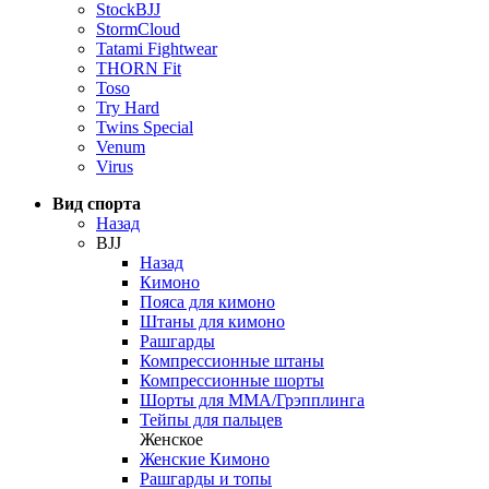
StockBJJ
StormCloud
Tatami Fightwear
THORN Fit
Toso
Try Hard
Twins Special
Venum
Virus
Вид спорта
Назад
BJJ
Назад
Кимоно
Пояса для кимоно
Штаны для кимоно
Рашгарды
Компрессионные штаны
Компрессионные шорты
Шорты для ММА/Грэпплинга
Тейпы для пальцев
Женское
Женские Кимоно
Рашгарды и топы