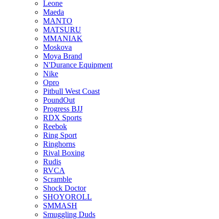
Leone
Maeda
MANTO
MATSURU
MMANIAK
Moskova
Moya Brand
N'Durance Equipment
Nike
Opro
Pitbull West Coast
PoundOut
Progress BJJ
RDX Sports
Reebok
Ring Sport
Ringhorns
Rival Boxing
Rudis
RVCA
Scramble
Shock Doctor
SHOYOROLL
SMMASH
Smuggling Duds