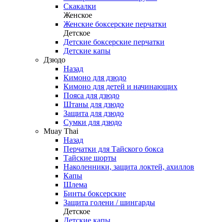
Скакалки
Женское
Женские боксерские перчатки
Детское
Детские боксерские перчатки
Детские капы
Дзюдо
Назад
Кимоно для дзюдо
Кимоно для детей и начинающих
Пояса для дзюдо
Штаны для дзюдо
Защита для дзюдо
Сумки для дзюдо
Muay Thai
Назад
Перчатки для Тайского бокса
Тайские шорты
Наколенники, защита локтей, ахиллов
Капы
Шлема
Бинты боксерские
Защита голени / шингарды
Детское
Детские капы