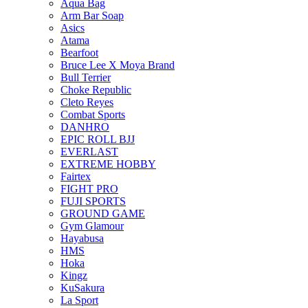
Aqua Bag
Arm Bar Soap
Asics
Atama
Bearfoot
Bruce Lee X Moya Brand
Bull Terrier
Choke Republic
Cleto Reyes
Combat Sports
DANHRO
EPIC ROLL BJJ
EVERLAST
EXTREME HOBBY
Fairtex
FIGHT PRO
FUJI SPORTS
GROUND GAME
Gym Glamour
Hayabusa
HMS
Hoka
Kingz
KuSakura
La Sport