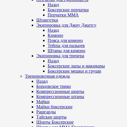
Назад
Боксерские перчатки
Перчатки ММА
Штангетки
Экипировка для Джиу Джитсу
Назад
Кимоно
Пояса для кимоно
Тейпы для пальцев
Штаны для кимоно
Экипировка для тренера
Назад
Боксерские лапы и макивары
Боксерские мешки и груши
Тренировочная одежда
Назад
Борцовское трико
Компрессионные шорты
Компрессионные штаны
Майки
Майки боксерские
Рашгарды
Тайские шорты
Шорты Боксерские