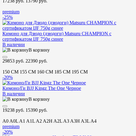
17238 руб.
13790 руб.
premium
-25%
Кимоно для Дзюдо (дзюдоги) Matsuru CHAMPION с
сертификатом IJF 750g синее
В наличии
В корзину
29853 руб.
22390 руб.
150 CM
155 CM
160 CM
185 CM
195 CM
-20%
Кимоно/Ги BJJ Kingz The One Черное
В наличии
В корзину
19238 руб.
15390 руб.
A0
A0L
A1
A1L
A2
A2H
A2L
A3
A3H
A3L
A4
premium
-20%