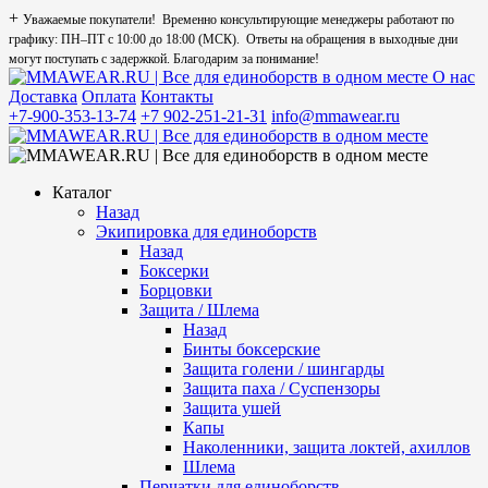
+
Уважаемые покупатели! Временно консультирующие менеджеры работают по
графику: ПН–ПТ с 10:00 до 18:00 (МСК). Ответы на обращения в выходные дни
могут поступать с задержкой. Благодарим за понимание!
О нас
Доставка
Оплата
Контакты
+7-900-353-13-74
+7 902-251-21-31
info@mmawear.ru
Каталог
Назад
Экипировка для единоборств
Назад
Боксерки
Борцовки
Защита / Шлема
Назад
Бинты боксерские
Защита голени / шингарды
Защита паха / Суспензоры
Защита ушей
Капы
Наколенники, защита локтей, ахиллов
Шлема
Перчатки для единоборств