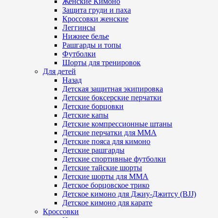
Женские Кимоно
Защита груди и паха
Кроссовки женские
Леггинсы
Нижнее белье
Рашгарды и топы
Футболки
Шорты для тренировок
Для детей
Назад
Детская защитная экипировка
Детские боксерские перчатки
Детские борцовки
Детские капы
Детские компрессионные штаны
Детские перчатки для ММА
Детские пояса для кимоно
Детские рашгарды
Детские спортивные футболки
Детские тайские шорты
Детские шорты для ММА
Детское борцовское трико
Детское кимоно для Джиу-Джитсу (BJJ)
Детское кимоно для карате
Кроссовки