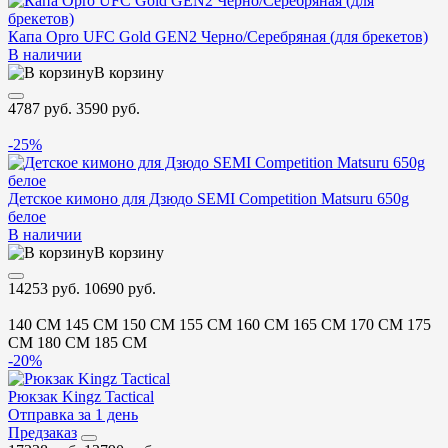
Капа Opro UFC Gold GEN2 Черно/Серебряная (для брекетов)
В наличии
В корзину
4787 руб.
3590 руб.
-25%
Детское кимоно для Дзюдо SEMI Competition Matsuru 650g
белое
В наличии
В корзину
14253 руб.
10690 руб.
140 CM
145 CM
150 CM
155 CM
160 CM
165 CM
170 CM
175
CM
180 CM
185 CM
-20%
Рюкзак Kingz Tactical
Отправка за 1 день
Предзаказ