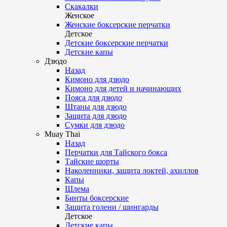
Скакалки
Женское
Женские боксерские перчатки
Детское
Детские боксерские перчатки
Детские капы
Дзюдо
Назад
Кимоно для дзюдо
Кимоно для детей и начинающих
Пояса для дзюдо
Штаны для дзюдо
Защита для дзюдо
Сумки для дзюдо
Muay Thai
Назад
Перчатки для Тайского бокса
Тайские шорты
Наколенники, защита локтей, ахиллов
Капы
Шлема
Бинты боксерские
Защита голени / шингарды
Детское
Детские капы