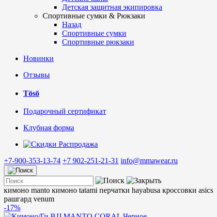
Детская защитная экипировка
Спортивные сумки & Рюкзаки
Назад
Спортивные сумки
Спортивные рюкзаки
Новинки
Отзывы
Tōsō
Подарочный сертификат
Клубная форма
Распродажа
+7-900-353-13-74
+7 902-251-21-31
info@mmawear.ru
кимоно manto
кимоно tatami
перчатки hayabusa
кроссовки asics
рашгард venum
-17%