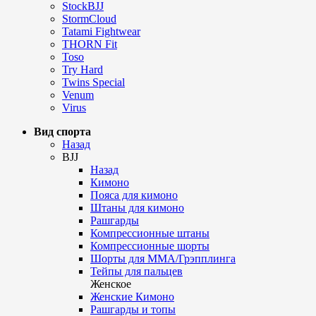
StockBJJ
StormCloud
Tatami Fightwear
THORN Fit
Toso
Try Hard
Twins Special
Venum
Virus
Вид спорта
Назад
BJJ
Назад
Кимоно
Пояса для кимоно
Штаны для кимоно
Рашгарды
Компрессионные штаны
Компрессионные шорты
Шорты для ММА/Грэпплинга
Тейпы для пальцев
Женское
Женские Кимоно
Рашгарды и топы