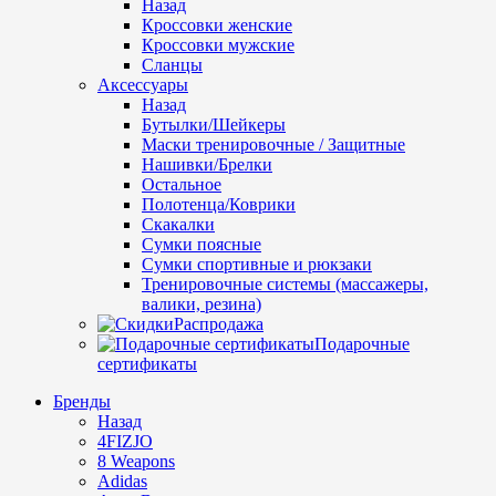
Назад
Кроссовки женские
Кроссовки мужские
Сланцы
Аксессуары
Назад
Бутылки/Шейкеры
Маски тренировочные / Защитные
Нашивки/Брелки
Остальное
Полотенца/Коврики
Скакалки
Сумки поясные
Сумки спортивные и рюкзаки
Тренировочные системы (массажеры,
валики, резина)
Распродажа
Подарочные
сертификаты
Бренды
Назад
4FIZJO
8 Weapons
Adidas