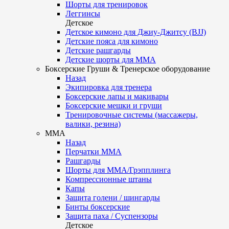
Шорты для тренировок
Леггинсы
Детское
Детское кимоно для Джиу-Джитсу (BJJ)
Детские пояса для кимоно
Детские рашгарды
Детские шорты для ММА
Боксерские Груши & Тренерское оборудование
Назад
Экипировка для тренера
Боксерские лапы и макивары
Боксерские мешки и груши
Тренировочные системы (массажеры,
валики, резина)
ММА
Назад
Перчатки ММА
Рашгарды
Шорты для ММА/Грэпплинга
Компрессионные штаны
Капы
Защита голени / шингарды
Бинты боксерские
Защита паха / Суспензоры
Детское