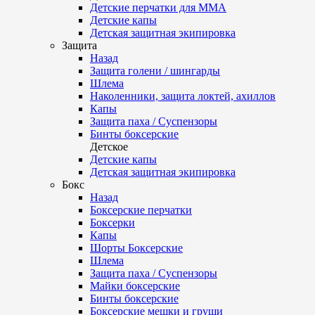
Детские перчатки для ММА
Детские капы
Детская защитная экипировка
Защита
Назад
Защита голени / шингарды
Шлема
Наколенники, защита локтей, ахиллов
Капы
Защита паха / Суспензоры
Бинты боксерские
Детское
Детские капы
Детская защитная экипировка
Бокс
Назад
Боксерские перчатки
Боксерки
Капы
Шорты Боксерские
Шлема
Защита паха / Суспензоры
Майки боксерские
Бинты боксерские
Боксерские мешки и груши