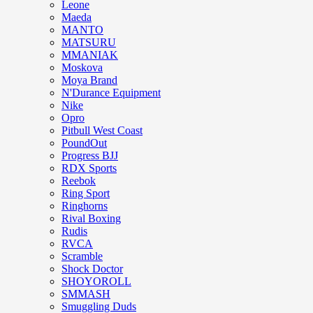
Leone
Maeda
MANTO
MATSURU
MMANIAK
Moskova
Moya Brand
N'Durance Equipment
Nike
Opro
Pitbull West Coast
PoundOut
Progress BJJ
RDX Sports
Reebok
Ring Sport
Ringhorns
Rival Boxing
Rudis
RVCA
Scramble
Shock Doctor
SHOYOROLL
SMMASH
Smuggling Duds