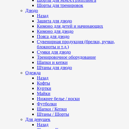
Шорты для ММА/Грэпплинга
Шорты для тренировок
Дзюдо
Назад
Защита для дзюдо
Кимоно для детей и начинающих
Кимоно для дзюдо
Пояса для дзюдо
Сувенирная продукция (брелки, ручки,
блокноты и т.д.)
Сумки для дзюдо
Тренировочное оборудование
Шапки и кепки
Штаны для дзюдо
Одежда
Назад
Кофты
Куртки
Майки
Нижнее белье / носки
Футболки
Шапки / Кепки
Штаны / Шорты
Для девушек
Назад