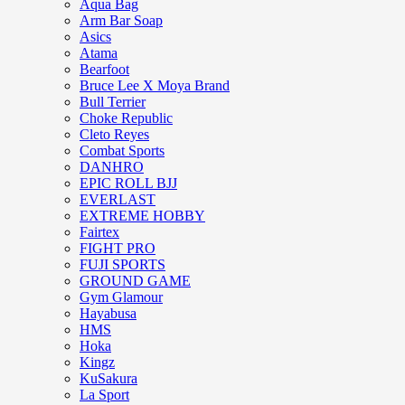
Aqua Bag
Arm Bar Soap
Asics
Atama
Bearfoot
Bruce Lee X Moya Brand
Bull Terrier
Choke Republic
Cleto Reyes
Combat Sports
DANHRO
EPIC ROLL BJJ
EVERLAST
EXTREME HOBBY
Fairtex
FIGHT PRO
FUJI SPORTS
GROUND GAME
Gym Glamour
Hayabusa
HMS
Hoka
Kingz
KuSakura
La Sport