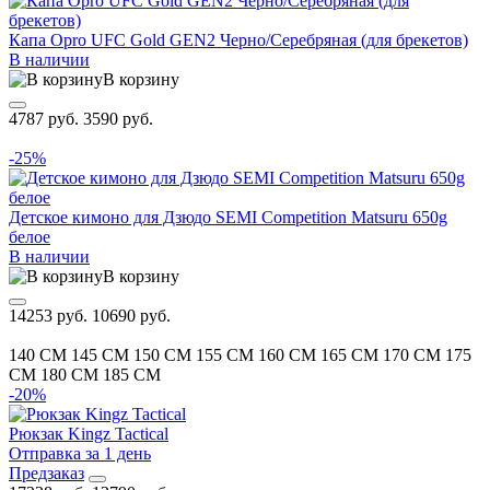
Капа Opro UFC Gold GEN2 Черно/Серебряная (для брекетов)
В наличии
В корзину
4787 руб.
3590 руб.
-25%
Детское кимоно для Дзюдо SEMI Competition Matsuru 650g
белое
В наличии
В корзину
14253 руб.
10690 руб.
140 CM
145 CM
150 CM
155 CM
160 CM
165 CM
170 CM
175
CM
180 CM
185 CM
-20%
Рюкзак Kingz Tactical
Отправка за 1 день
Предзаказ