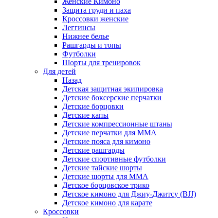
Женские Кимоно
Защита груди и паха
Кроссовки женские
Леггинсы
Нижнее белье
Рашгарды и топы
Футболки
Шорты для тренировок
Для детей
Назад
Детская защитная экипировка
Детские боксерские перчатки
Детские борцовки
Детские капы
Детские компрессионные штаны
Детские перчатки для ММА
Детские пояса для кимоно
Детские рашгарды
Детские спортивные футболки
Детские тайские шорты
Детские шорты для ММА
Детское борцовское трико
Детское кимоно для Джиу-Джитсу (BJJ)
Детское кимоно для карате
Кроссовки