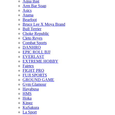
Aqua Bag
Arm Bar Soap
Asics
Atama
Bearfoot
Bruce Lee X Moya Brand
Bull Terrier
Choke Republic
Cleto Reyes
Combat Sports
DANHRO
EPIC ROLL BJJ
EVERLAST
EXTREME HOBBY
Fairtex
FIGHT PRO
FUJI SPORTS
GROUND GAME
Gym Glamour
Hayabusa
HMS
Hoka
Kingz
KuSakura
La Sport