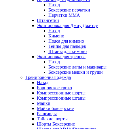
Назад
Боксерские перчатки
Перчатки ММА
Штангетки
Экипировка для Джиу Джитсу
Назад
Кимоно
Пояса для кимоно
Тейпы для пальцев
Штаны для кимоно
Экипировка для тренера
Назад
Боксерские лапы и макивары
Боксерские мешки и груши
Тренировочная одежда
Назад
Борцовское трико
Компрессионные шорты
Компрессионные штаны
Майки
Майки боксерские
Рашгарды
Тайские шорты
Шорты Боксерские