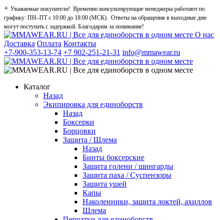
+
Уважаемые покупатели! Временно консультирующие менеджеры работают по
графику: ПН–ПТ с 10:00 до 18:00 (МСК). Ответы на обращения в выходные дни
могут поступать с задержкой. Благодарим за понимание!
О нас
Доставка
Оплата
Контакты
+7-900-353-13-74
+7 902-251-21-31
info@mmawear.ru
Каталог
Назад
Экипировка для единоборств
Назад
Боксерки
Борцовки
Защита / Шлема
Назад
Бинты боксерские
Защита голени / шингарды
Защита паха / Суспензоры
Защита ушей
Капы
Наколенники, защита локтей, ахиллов
Шлема
Перчатки для единоборств