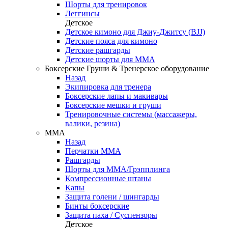
Шорты для тренировок
Леггинсы
Детское
Детское кимоно для Джиу-Джитсу (BJJ)
Детские пояса для кимоно
Детские рашгарды
Детские шорты для ММА
Боксерские Груши & Тренерское оборудование
Назад
Экипировка для тренера
Боксерские лапы и макивары
Боксерские мешки и груши
Тренировочные системы (массажеры,
валики, резина)
ММА
Назад
Перчатки ММА
Рашгарды
Шорты для ММА/Грэпплинга
Компрессионные штаны
Капы
Защита голени / шингарды
Бинты боксерские
Защита паха / Суспензоры
Детское