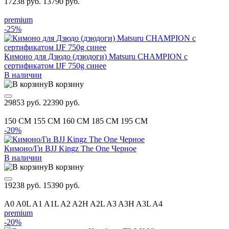
17238 руб.
13790 руб.
premium
-25%
Кимоно для Дзюдо (дзюдоги) Matsuru CHAMPION с
сертификатом IJF 750g синее
В наличии
В корзину
29853 руб.
22390 руб.
150 CM
155 CM
160 CM
185 CM
195 CM
-20%
Кимоно/Ги BJJ Kingz The One Черное
В наличии
В корзину
19238 руб.
15390 руб.
A0
A0L
A1
A1L
A2
A2H
A2L
A3
A3H
A3L
A4
premium
-20%