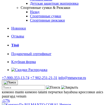
Детская защитная экипировка
Спортивные сумки & Рюкзаки
Назад
Спортивные сумки
Спортивные рюкзаки
Новинки
Отзывы
Tōsō
Подарочный сертификат
Клубная форма
Распродажа
+7-900-353-13-74
+7 902-251-21-31
info@mmawear.ru
кимоно manto
кимоно tatami
перчатки hayabusa
кроссовки asics
рашгард venum
-17%