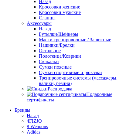
Назад
Кроссовки женские
Кроссовки мужские
Сланцы
Аксессуары
Назад
Бутылки/Шейкеры
Маски тренировочные / Защитные
Нашивки/Брелки
Остальное
Полотенца/Коврики
Скакалки
Сумки поясные
Сумки спортивные и рюкзаки
Тренировочные системы (массажеры,
валики, резина)
Распродажа
Подарочные
сертификаты
Бренды
Назад
4FIZJO
8 Weapons
Adidas