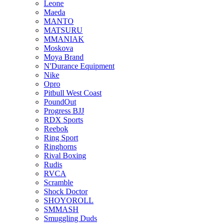
Leone
Maeda
MANTO
MATSURU
MMANIAK
Moskova
Moya Brand
N'Durance Equipment
Nike
Opro
Pitbull West Coast
PoundOut
Progress BJJ
RDX Sports
Reebok
Ring Sport
Ringhorns
Rival Boxing
Rudis
RVCA
Scramble
Shock Doctor
SHOYOROLL
SMMASH
Smuggling Duds