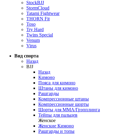
StockBJJ
StormCloud
Tatami Fightwear
THORN Fit
Toso
Try Hard
Twins Special
Venum
Virus
Вид спорта
Назад
BJJ
Назад
Кимоно
Пояса для кимоно
Штаны для кимоно
Рашгарды
Компрессионные штаны
Компрессионные шорты
Шорты для ММА/Грэпплинга
Тейпы для пальцев
Женское
Женские Кимоно
Рашгарды и топы