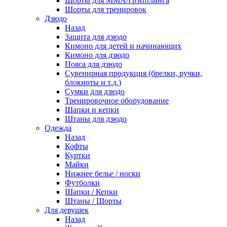
Шорты для ММА/Грэпплинга
Шорты для тренировок
Дзюдо
Назад
Защита для дзюдо
Кимоно для детей и начинающих
Кимоно для дзюдо
Пояса для дзюдо
Сувенирная продукция (брелки, ручки,
блокноты и т.д.)
Сумки для дзюдо
Тренировочное оборудование
Шапки и кепки
Штаны для дзюдо
Одежда
Назад
Кофты
Куртки
Майки
Нижнее белье / носки
Футболки
Шапки / Кепки
Штаны / Шорты
Для девушек
Назад