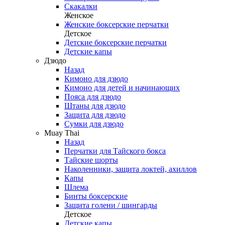
Скакалки
Женское
Женские боксерские перчатки
Детское
Детские боксерские перчатки
Детские капы
Дзюдо
Назад
Кимоно для дзюдо
Кимоно для детей и начинающих
Пояса для дзюдо
Штаны для дзюдо
Защита для дзюдо
Сумки для дзюдо
Muay Thai
Назад
Перчатки для Тайского бокса
Тайские шорты
Наколенники, защита локтей, ахиллов
Капы
Шлема
Бинты боксерские
Защита голени / шингарды
Детское
Детские капы