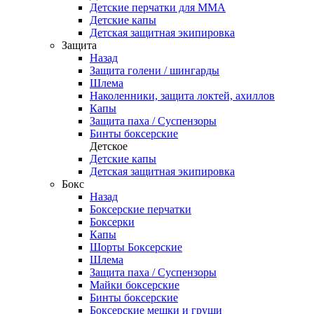
Детские перчатки для ММА
Детские капы
Детская защитная экипировка
Защита
Назад
Защита голени / шингарды
Шлема
Наколенники, защита локтей, ахиллов
Капы
Защита паха / Суспензоры
Бинты боксерские
Детское
Детские капы
Детская защитная экипировка
Бокс
Назад
Боксерские перчатки
Боксерки
Капы
Шорты Боксерские
Шлема
Защита паха / Суспензоры
Майки боксерские
Бинты боксерские
Боксерские мешки и груши