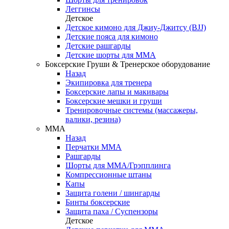
Леггинсы
Детское
Детское кимоно для Джиу-Джитсу (BJJ)
Детские пояса для кимоно
Детские рашгарды
Детские шорты для ММА
Боксерские Груши & Тренерское оборудование
Назад
Экипировка для тренера
Боксерские лапы и макивары
Боксерские мешки и груши
Тренировочные системы (массажеры,
валики, резина)
ММА
Назад
Перчатки ММА
Рашгарды
Шорты для ММА/Грэпплинга
Компрессионные штаны
Капы
Защита голени / шингарды
Бинты боксерские
Защита паха / Суспензоры
Детское