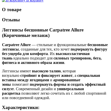
В корзину
О товаре
Отзывы
Леггинсы бесшовные Carpatree Allure
(Коричневые меланж)
Carpatree Allure
— стильные и функциональные
бесшовные
леггинсы
, созданные для тех, кто хочет
подчеркнуть фигуру
без ущерба для комфорта
.
Их
высокоэластичная
ткань
идеально подходит для
силовых тренировок, бега,
фитнеса и активного образа жизни
.
Леггинсы имеют
высокую талию
, которая
визуально
стройнит и фиксирует живот
, а
специальная
вставка между ягодицами
и
армированные
зоны
помогают
подчеркнуть формы и создать эффектный
силуэт
.
Современный дизайн и
универсальная
расцветка
позволяют легко сочетать их с любой спортивной
или повседневной одеждой.
Характеристики: