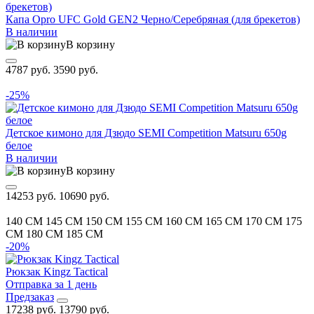
Капа Opro UFC Gold GEN2 Черно/Серебряная (для брекетов)
В наличии
В корзину
4787 руб.
3590 руб.
-25%
Детское кимоно для Дзюдо SEMI Competition Matsuru 650g
белое
В наличии
В корзину
14253 руб.
10690 руб.
140 CM
145 CM
150 CM
155 CM
160 CM
165 CM
170 CM
175
CM
180 CM
185 CM
-20%
Рюкзак Kingz Tactical
Отправка за 1 день
Предзаказ
17238 руб.
13790 руб.