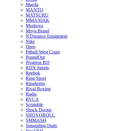
Maeda
MANTO
MATSURU
MMANIAK
Moskova
Moya Brand
N'Durance Equipment
Nike
Opro
Pitbull West Coast
PoundOut
Progress BJJ
RDX Sports
Reebok
Ring Sport
Ringhorns
Rival Boxing
Rudis
RVCA
Scramble
Shock Doctor
SHOYOROLL
SMMASH
Smuggling Duds
StockBJJ