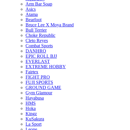
Arm Bar Soap
Asics
Atama
Bearfoot
Bruce Lee X Moya Brand
Bull Terrier
Choke Republic
Cleto Reyes
Combat Sports
DANHRO
EPIC ROLL BJJ
EVERLAST
EXTREME HOBBY
Fairtex
FIGHT PRO
FUJI SPORTS
GROUND GAME
Gym Glamour
Hayabusa
HMS
Hoka
Kingz
KuSakura
La Sport
Leone