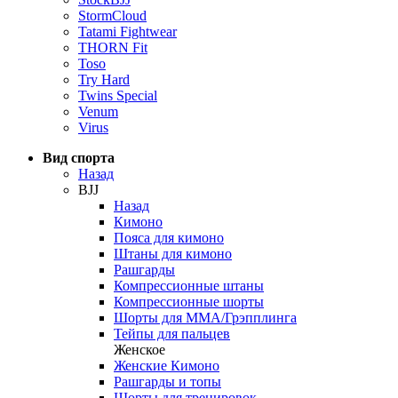
StormCloud
Tatami Fightwear
THORN Fit
Toso
Try Hard
Twins Special
Venum
Virus
Вид спорта
Назад
BJJ
Назад
Кимоно
Пояса для кимоно
Штаны для кимоно
Рашгарды
Компрессионные штаны
Компрессионные шорты
Шорты для ММА/Грэпплинга
Тейпы для пальцев
Женское
Женские Кимоно
Рашгарды и топы
Шорты для тренировок