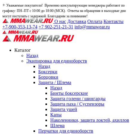
+
Уважаемые покупатели! Временно консультирующие менеджеры работают по
графику: ПН–ПТ с 10:00 до 18:00 (МСК). Ответы на обращения в выходные дни
могут поступать с задержкой. Благодарим за понимание!
О нас
Доставка
Оплата
Контакты
+7-900-353-13-74
+7 902-251-21-31
info@mmawear.ru
Каталог
Назад
Экипировка для единоборств
Назад
Боксерки
Борцовки
Защита / Шлема
Назад
Бинты боксерские
Защита голени / шингарды
Защита паха / Суспензоры
Защита ушей
Капы
Наколенники, защита локтей, ахиллов
Шлема
Перчатки для единоборств