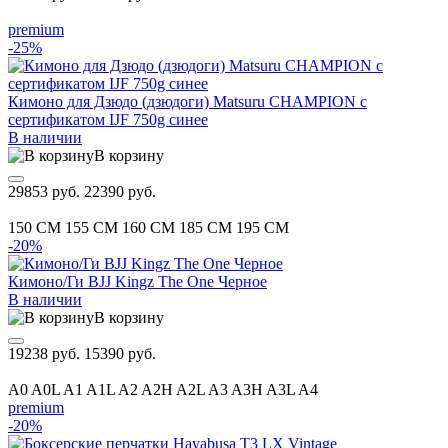
premium
-25%
Кимоно для Дзюдо (дзюдоги) Matsuru CHAMPION с
сертификатом IJF 750g синее
В наличии
В корзину
29853 руб.
22390 руб.
150 CM
155 CM
160 CM
185 CM
195 CM
-20%
Кимоно/Ги BJJ Kingz The One Черное
В наличии
В корзину
19238 руб.
15390 руб.
A0
A0L
A1
A1L
A2
A2H
A2L
A3
A3H
A3L
A4
premium
-20%