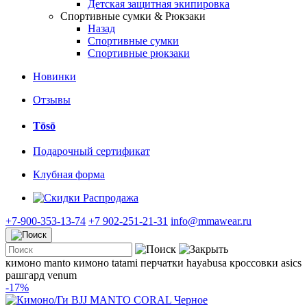
Детская защитная экипировка
Спортивные сумки & Рюкзаки
Назад
Спортивные сумки
Спортивные рюкзаки
Новинки
Отзывы
Tōsō
Подарочный сертификат
Клубная форма
Распродажа
+7-900-353-13-74
+7 902-251-21-31
info@mmawear.ru
кимоно manto
кимоно tatami
перчатки hayabusa
кроссовки asics
рашгард venum
-17%