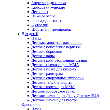
Защита груди и паха
Кроссовки женские
Леггинсы
Нижнее белье
Рашгарды и топы
Футболки
Шорты для тренировок
Для детей
Назад
Детская защитная экипировка
Детские боксерские перчатки
Детские борцовки
Детские капы
Детские компрессионные штаны
Детские перчатки для ММА
Детские пояса для кимоно
Детские рашгарды
Детские спортивные футболки
Детские тайские шорты
Детские шорты для ММА
Детское борцовское трико
Детское кимоно для Джиу-Джитсу (BJJ)
Детское кимоно для карате
Кроссовки
Назад