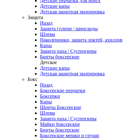
Детские перчатки для ММА
Детские капы
Детская защитная экипировка
Защита
Назад
Защита голени / шингарды
Шлема
Наколенники, защита локтей, ахиллов
Капы
Защита паха / Суспензоры
Бинты боксерские
Детское
Детские капы
Детская защитная экипировка
Бокс
Назад
Боксерские перчатки
Боксерки
Капы
Шорты Боксерские
Шлема
Защита паха / Суспензоры
Майки боксерские
Бинты боксерские
Боксерские мешки и груши