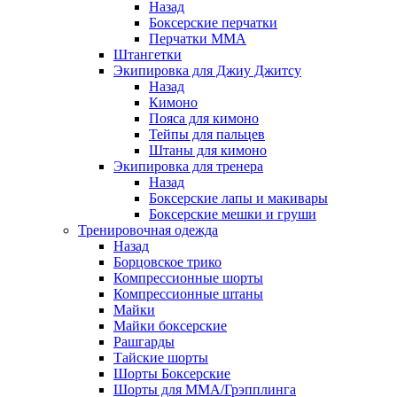
Назад
Боксерские перчатки
Перчатки ММА
Штангетки
Экипировка для Джиу Джитсу
Назад
Кимоно
Пояса для кимоно
Тейпы для пальцев
Штаны для кимоно
Экипировка для тренера
Назад
Боксерские лапы и макивары
Боксерские мешки и груши
Тренировочная одежда
Назад
Борцовское трико
Компрессионные шорты
Компрессионные штаны
Майки
Майки боксерские
Рашгарды
Тайские шорты
Шорты Боксерские
Шорты для ММА/Грэпплинга