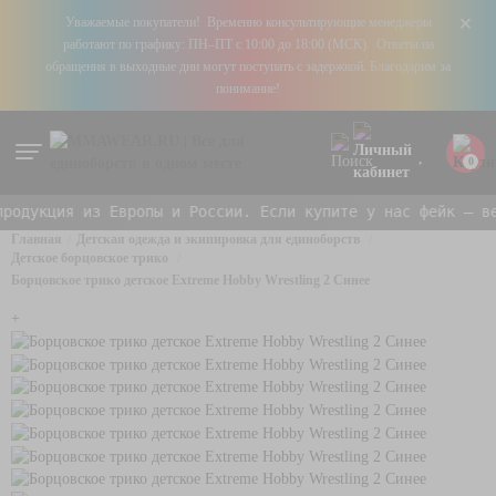
+
Уважаемые покупатели! Временно консультирующие менеджеры
работают по графику: ПН–ПТ с 10:00 до 18:00 (МСК). Ответы на
обращения в выходные дни могут поступать с задержкой. Благодарим за
понимание!
0
одукция из Европы и России. Если купите у нас фейк — ве
Главная
Детская одежда и экипировка для единоборств
Детское борцовское трико
Борцовское трико детское Extreme Hobby Wrestling 2 Синее
+