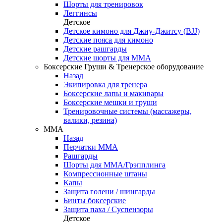
Шорты для тренировок
Леггинсы
Детское
Детское кимоно для Джиу-Джитсу (BJJ)
Детские пояса для кимоно
Детские рашгарды
Детские шорты для ММА
Боксерские Груши & Тренерское оборудование
Назад
Экипировка для тренера
Боксерские лапы и макивары
Боксерские мешки и груши
Тренировочные системы (массажеры,
валики, резина)
ММА
Назад
Перчатки ММА
Рашгарды
Шорты для ММА/Грэпплинга
Компрессионные штаны
Капы
Защита голени / шингарды
Бинты боксерские
Защита паха / Суспензоры
Детское