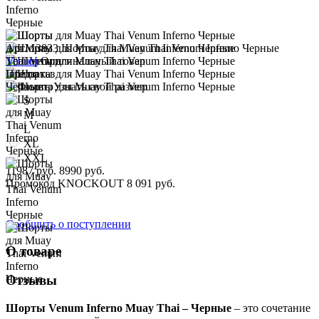
Арт. 13833
Шорты для Muay Thai Venum Inferno Черные
Venum
Оригинальный товар
Предзаказ
Узнать свой размер
S
M
L
XL
XXL
11987 руб.
8990 руб.
Промокод
KNOCKOUT
8 091 руб.
Сообщить о поступлении
О товаре
Отзывы
Шорты Venum Inferno Muay Thai – Черные
– это сочетание