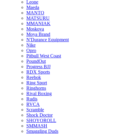
Leone
Maeda
MANTO
MATSURU
MMANIAK
Moskova
Moya Brand
N'Durance Equipment
Nike
Opro
Pitbull West Coast
PoundOut
Progress BJJ
RDX Sports
Reebok
Ring Sport
Ringhorns
Rival Boxing
Rudis
RVCA
Scramble
Shock Doctor
SHOYOROLL
SMMASH
Smuggling Duds