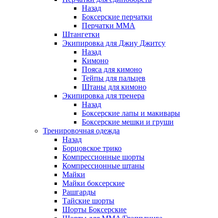
Назад
Боксерские перчатки
Перчатки ММА
Штангетки
Экипировка для Джиу Джитсу
Назад
Кимоно
Пояса для кимоно
Тейпы для пальцев
Штаны для кимоно
Экипировка для тренера
Назад
Боксерские лапы и макивары
Боксерские мешки и груши
Тренировочная одежда
Назад
Борцовское трико
Компрессионные шорты
Компрессионные штаны
Майки
Майки боксерские
Рашгарды
Тайские шорты
Шорты Боксерские