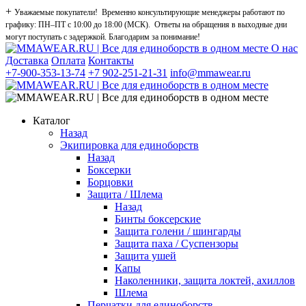
+
Уважаемые покупатели! Временно консультирующие менеджеры работают по
графику: ПН–ПТ с 10:00 до 18:00 (МСК). Ответы на обращения в выходные дни
могут поступать с задержкой. Благодарим за понимание!
О нас
Доставка
Оплата
Контакты
+7-900-353-13-74
+7 902-251-21-31
info@mmawear.ru
Каталог
Назад
Экипировка для единоборств
Назад
Боксерки
Борцовки
Защита / Шлема
Назад
Бинты боксерские
Защита голени / шингарды
Защита паха / Суспензоры
Защита ушей
Капы
Наколенники, защита локтей, ахиллов
Шлема
Перчатки для единоборств