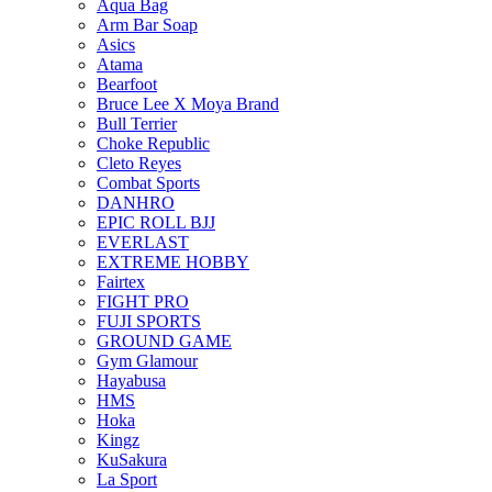
Aqua Bag
Arm Bar Soap
Asics
Atama
Bearfoot
Bruce Lee X Moya Brand
Bull Terrier
Choke Republic
Cleto Reyes
Combat Sports
DANHRO
EPIC ROLL BJJ
EVERLAST
EXTREME HOBBY
Fairtex
FIGHT PRO
FUJI SPORTS
GROUND GAME
Gym Glamour
Hayabusa
HMS
Hoka
Kingz
KuSakura
La Sport