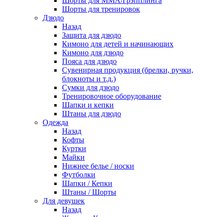
Шорты для ММА/Грэпплинга
Шорты для тренировок
Дзюдо
Назад
Защита для дзюдо
Кимоно для детей и начинающих
Кимоно для дзюдо
Пояса для дзюдо
Сувенирная продукция (брелки, ручки,
блокноты и т.д.)
Сумки для дзюдо
Тренировочное оборудование
Шапки и кепки
Штаны для дзюдо
Одежда
Назад
Кофты
Куртки
Майки
Нижнее белье / носки
Футболки
Шапки / Кепки
Штаны / Шорты
Для девушек
Назад