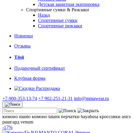
Детская защитная экипировка
Спортивные сумки & Рюкзаки
Назад
Спортивные сумки
Спортивные рюкзаки
Новинки
Отзывы
Tōsō
Подарочный сертификат
Клубная форма
Распродажа
+7-900-353-13-74
+7 902-251-21-31
info@mmawear.ru
кимоно manto
кимоно tatami
перчатки hayabusa
кроссовки asics
рашгард venum
-17%