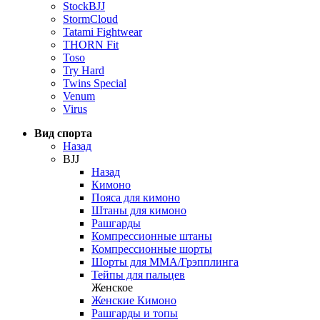
StockBJJ
StormCloud
Tatami Fightwear
THORN Fit
Toso
Try Hard
Twins Special
Venum
Virus
Вид спорта
Назад
BJJ
Назад
Кимоно
Пояса для кимоно
Штаны для кимоно
Рашгарды
Компрессионные штаны
Компрессионные шорты
Шорты для ММА/Грэпплинга
Тейпы для пальцев
Женское
Женские Кимоно
Рашгарды и топы