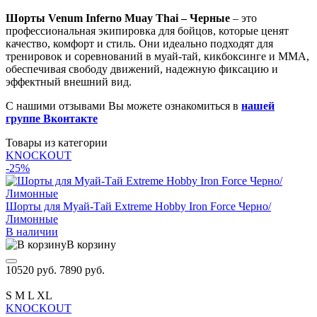
Шорты Venum Inferno Muay Thai – Черные
– это
профессиональная экипировка для бойцов, которые ценят
качество, комфорт и стиль. Они идеально подходят для
тренировок и соревнований в муай-тай, кикбоксинге и ММА,
обеспечивая свободу движений, надежную фиксацию и
эффектный внешний вид.
С нашими отзывами Вы можете ознакомиться в
нашей
группе Вконтакте
Товары из категории
KNOCKOUT
-25%
Шорты для Муай-Тай Extreme Hobby Iron Force Черно/
Лимонные
В наличии
В корзину
10520 руб.
7890 руб.
S
M
L
XL
KNOCKOUT