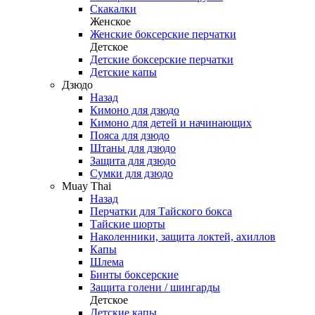
Скакалки
Женское
Женские боксерские перчатки
Детское
Детские боксерские перчатки
Детские капы
Дзюдо
Назад
Кимоно для дзюдо
Кимоно для детей и начинающих
Пояса для дзюдо
Штаны для дзюдо
Защита для дзюдо
Сумки для дзюдо
Muay Thai
Назад
Перчатки для Тайского бокса
Тайские шорты
Наколенники, защита локтей, ахиллов
Капы
Шлема
Бинты боксерские
Защита голени / шингарды
Детское
Детские капы