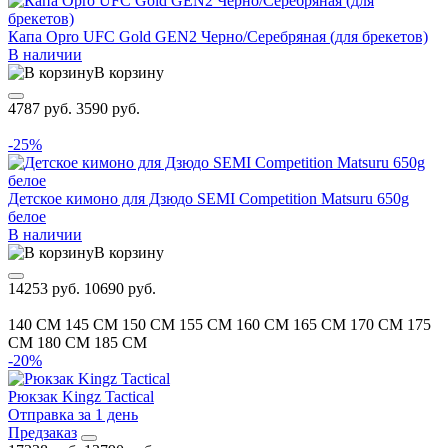
Капа Opro UFC Gold GEN2 Черно/Серебряная (для брекетов)
В наличии
В корзину
4787 руб.
3590 руб.
-25%
Детское кимоно для Дзюдо SEMI Competition Matsuru 650g
белое
В наличии
В корзину
14253 руб.
10690 руб.
140 CM
145 CM
150 CM
155 CM
160 CM
165 CM
170 CM
175
CM
180 CM
185 CM
-20%
Рюкзак Kingz Tactical
Отправка за 1 день
Предзаказ