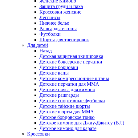
Женские Кимоно
Защита груди и паха
Кроссовки женские
Леггинсы
Нижнее белье
Рашгарды и топы
Футболки
Шорты для тренировок
Для детей
Назад
Детская защитная экипировка
Детские боксерские перчатки
Детские борцовки
Детские капы
Детские компрессионные штаны
Детские перчатки для ММА
Детские пояса для кимоно
Детские рашгарды
Детские спортивные футболки
Детские тайские шорты
Детские шорты для ММА
Детское борцовское трико
Детское кимоно для Джиу-Джитсу (BJJ)
Детское кимоно для карате
Кроссовки