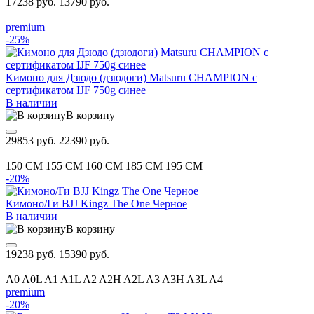
17238 руб.
13790 руб.
premium
-25%
Кимоно для Дзюдо (дзюдоги) Matsuru CHAMPION с
сертификатом IJF 750g синее
В наличии
В корзину
29853 руб.
22390 руб.
150 CM
155 CM
160 CM
185 CM
195 CM
-20%
Кимоно/Ги BJJ Kingz The One Черное
В наличии
В корзину
19238 руб.
15390 руб.
A0
A0L
A1
A1L
A2
A2H
A2L
A3
A3H
A3L
A4
premium
-20%