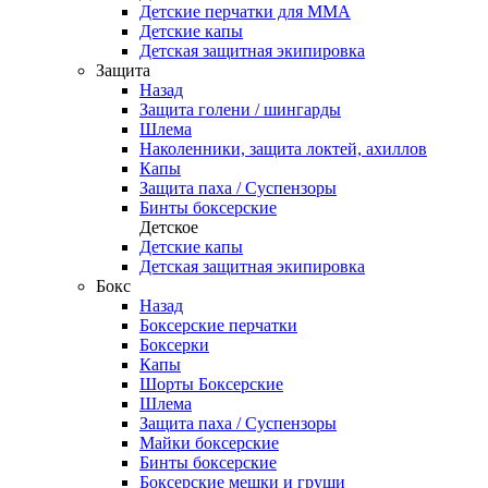
Детские перчатки для ММА
Детские капы
Детская защитная экипировка
Защита
Назад
Защита голени / шингарды
Шлема
Наколенники, защита локтей, ахиллов
Капы
Защита паха / Суспензоры
Бинты боксерские
Детское
Детские капы
Детская защитная экипировка
Бокс
Назад
Боксерские перчатки
Боксерки
Капы
Шорты Боксерские
Шлема
Защита паха / Суспензоры
Майки боксерские
Бинты боксерские
Боксерские мешки и груши